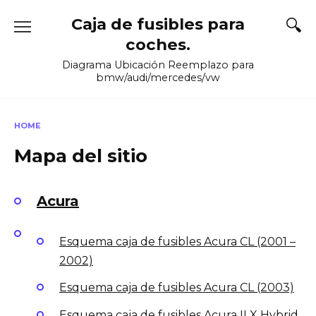
Skip
Caja de fusibles para
to
content
coches.
Diagrama Ubicación Reemplazo para
bmw/audi/mercedes/vw
HOME
Mapa del sitio
Acura
Esquema caja de fusibles Acura CL (2001 –
2002)
Esquema caja de fusibles Acura CL (2003)
Esquema caja de fusibles Acura ILX Hybrid