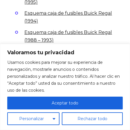
(1995)
Esquema caja de fusibles Buick Regal
(1994)
Esquema caja de fusibles Buick Regal
(1988 – 1993)
Esquema caja de fusibles Buick Verano
Valoramos tu privacidad
(2016 – 2017)
Usamos cookies para mejorar su experiencia de
navegación, mostrarle anuncios o contenidos
Esquema caja de fusibles Buick Verano
personalizados y analizar nuestro tráfico. Al hacer clic en
(2014 – 2015)
“Aceptar todo” usted da su consentimiento a nuestro
Esquema caja de fusibles Buick Verano
uso de las cookies.
(2012 – 2013)
Aceptar todo
Esquema caja de fusibles Buick Lucerne
(2008 – 2011)
Personalizar
Rechazar todo
Esquema caja de fusibles Buick Lucerne