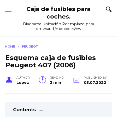
Skip
Caja de fusibles para
to
content
coches.
Diagrama Ubicación Reemplazo para
bmw/audi/mercedes/vw
HOME
»
PEUGEOT
Esquema caja de fusibles
Peugeot 407 (2006)
AUTHOR
READING
PUBLISHED BY
Lopez
3 min
03.07.2022
Contents