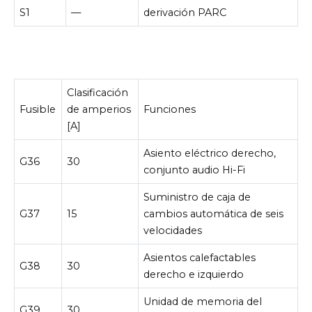
S1
—
derivación PARC
Clasificación
Fusible
de amperios
Funciones
[A]
Asiento eléctrico derecho,
G36
30
conjunto audio Hi-Fi
Suministro de caja de
G37
15
cambios automática de seis
velocidades
Asientos calefactables
G38
30
derecho e izquierdo
Unidad de memoria del
G39
30