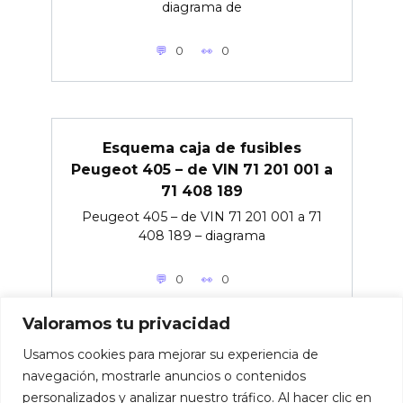
diagrama de
0
0
Esquema caja de fusibles
Peugeot 405 – de VIN 71 201 001 a
71 408 189
Peugeot 405 – de VIN 71 201 001 a 71
408 189 – diagrama
0
0
Valoramos tu privacidad
Usamos cookies para mejorar su experiencia de
navegación, mostrarle anuncios o contenidos
personalizados y analizar nuestro tráfico. Al hacer clic en
© 2026 Caja de fusibles para coches.