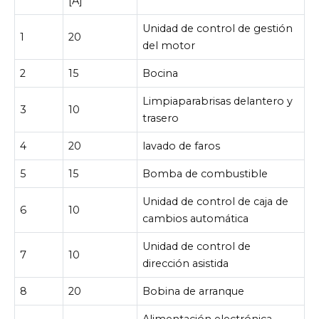
[A]
Unidad de control de gestión
1
20
del motor
2
15
Bocina
Limpiaparabrisas delantero y
3
10
trasero
4
20
lavado de faros
5
15
Bomba de combustible
Unidad de control de caja de
6
10
cambios automática
Unidad de control de
7
10
dirección asistida
8
20
Bobina de arranque
Alimentación electrónica