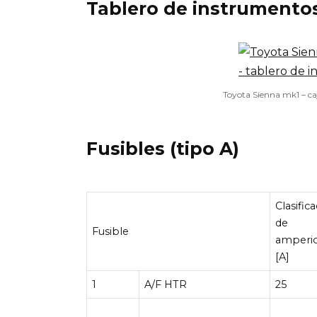
Tablero de instrumento
Toyota Sienna mk1 – caj
Fusibles (tipo A)
Clasific
de
Fusible
amperi
[A]
1
A/F HTR
25