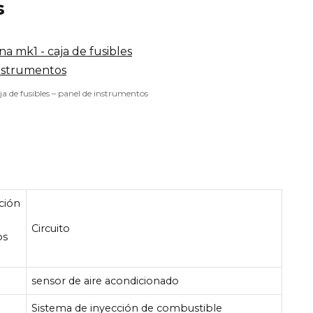
s
a de fusibles – panel de instrumentos
ación
Circuito
os
sensor de aire acondicionado
Sistema de inyección de combustible