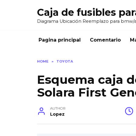
Skip
Caja de fusibles pa
to
content
Diagrama Ubicación Reemplazo para bmw/
Pagina principal
Comentario
Ma
HOME
»
TOYOTA
Esquema caja de
Solara First Ge
AUTHOR
Lopez