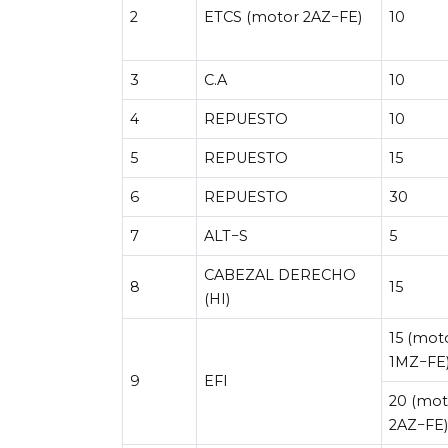
2
ETCS (motor 2AZ−FE)
10
3
C.A
10
4
REPUESTO
10
5
REPUESTO
15
6
REPUESTO
30
7
ALT−S
5
CABEZAL DERECHO
8
15
(HI)
15 (mot
1MZ−FE
9
EFI
20 (mot
2AZ−FE