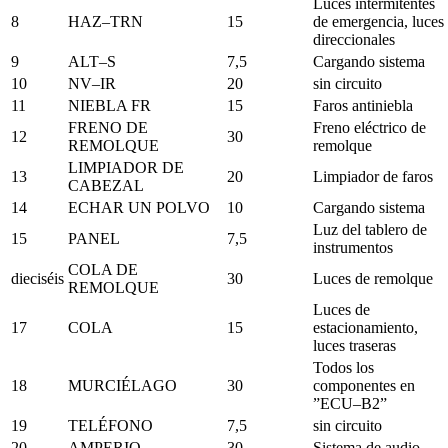
Luces intermitentes
8
HAZ–TRN
15
de emergencia, luces
direccionales
9
ALT–S
7,5
Cargando sistema
10
NV–IR
20
sin circuito
11
NIEBLA FR
15
Faros antiniebla
FRENO DE
Freno eléctrico de
12
30
REMOLQUE
remolque
LIMPIADOR DE
13
20
Limpiador de faros
CABEZAL
14
ECHAR UN POLVO
10
Cargando sistema
Luz del tablero de
15
PANEL
7,5
instrumentos
COLA DE
dieciséis
30
Luces de remolque
REMOLQUE
Luces de
17
COLA
15
estacionamiento,
luces traseras
Todos los
18
MURCIÉLAGO
30
componentes en
”ECU–B2”
19
TELÉFONO
7,5
sin circuito
20
AMPERIO
30
Sistema de audio