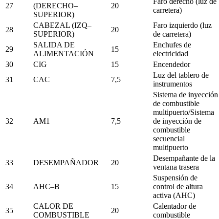
Faro derecho (luz de
27
(DERECHO–
20
carretera)
SUPERIOR)
CABEZAL (IZQ–
Faro izquierdo (luz
28
20
SUPERIOR)
de carretera)
SALIDA DE
Enchufes de
29
15
ALIMENTACIÓN
electricidad
30
CIG
15
Encendedor
Luz del tablero de
31
CAC
7,5
instrumentos
Sistema de inyección
de combustible
multipuerto/Sistema
32
AM1
7,5
de inyección de
combustible
secuencial
multipuerto
Desempañante de la
33
DESEMPAÑADOR
20
ventana trasera
Suspensión de
34
AHC–B
15
control de altura
activa (AHC)
CALOR DE
Calentador de
35
20
COMBUSTIBLE
combustible