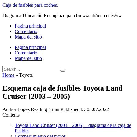
Skip
Caja de fusibles para coches.
to
Diagrama Ubicación Reemplazo para bmw/audi/mercedes/vw
content
Pagina principal
Comentario
Mapa del sitio
Pagina principal
Comentario
Mapa del sitio
Search
for:
Home
»
Toyota
Esquema caja de fusibles Toyota Land
Cruiser (2003 – 2005)
Author
Lopez
Reading
4 min
Published by
03.07.2022
Contents
Toyota Land Cruiser (2003 – 2005) – diagrama de la caja de
fusibles
Compartimiento del motor