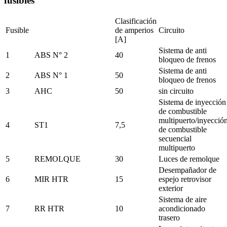
fusibles
Clasificación
Fusible
de amperios
Circuito
[A]
Sistema de anti
1
ABS N° 2
40
bloqueo de frenos
Sistema de anti
2
ABS N° 1
50
bloqueo de frenos
3
AHC
50
sin circuito
Sistema de inyección
de combustible
multipuerto/inyecció
4
ST1
7,5
de combustible
secuencial
multipuerto
5
REMOLQUE
30
Luces de remolque
Desempañador de
6
MIR HTR
15
espejo retrovisor
exterior
Sistema de aire
7
RR HTR
10
acondicionado
trasero