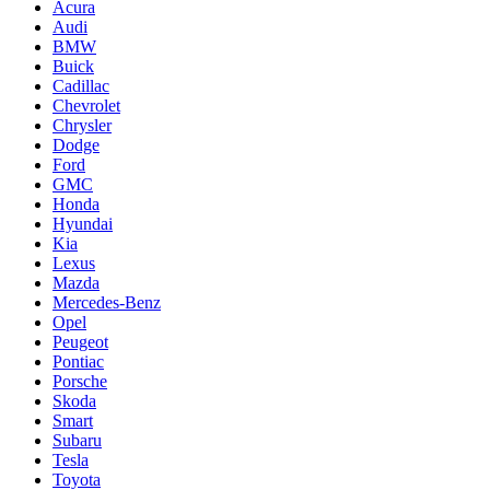
Acura
Audi
BMW
Buick
Cadillac
Chevrolet
Chrysler
Dodge
Ford
GMC
Honda
Hyundai
Kia
Lexus
Mazda
Mercedes-Benz
Opel
Peugeot
Pontiac
Porsche
Skoda
Smart
Subaru
Tesla
Toyota