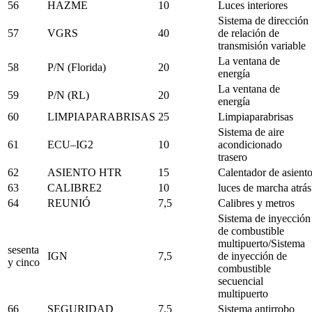
56
HAZME
10
Luces interiores
Sistema de dirección
57
VGRS
40
de relación de
transmisión variable
La ventana de
58
P/N (Florida)
20
energía
La ventana de
59
P/N (RL)
20
energía
60
LIMPIAPARABRISAS
25
Limpiaparabrisas
Sistema de aire
61
ECU–IG2
10
acondicionado
trasero
62
ASIENTO HTR
15
Calentador de asient
63
CALIBRE2
10
luces de marcha atrás
64
REUNIÓ
7,5
Calibres y metros
Sistema de inyección
de combustible
multipuerto/Sistema
sesenta
IGN
7,5
de inyección de
y cinco
combustible
secuencial
multipuerto
66
SEGURIDAD
7,5
Sistema antirrobo