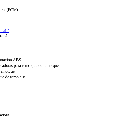
otriz (PCM)
nal 2
entación ABS
rcadoras para remolque de remolque
 remolque
que de remolque
cadora