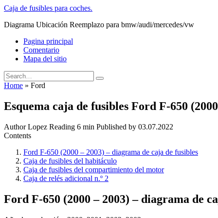
Skip
Caja de fusibles para coches.
to
Diagrama Ubicación Reemplazo para bmw/audi/mercedes/vw
content
Pagina principal
Comentario
Mapa del sitio
Search
for:
Home
»
Ford
Esquema caja de fusibles Ford F-650 (2000
Author
Lopez
Reading
6 min
Published by
03.07.2022
Contents
Ford F-650 (2000 – 2003) – diagrama de caja de fusibles
Caja de fusibles del habitáculo
Caja de fusibles del compartimiento del motor
Caja de relés adicional n.º 2
Ford F-650 (2000 – 2003) – diagrama de caj