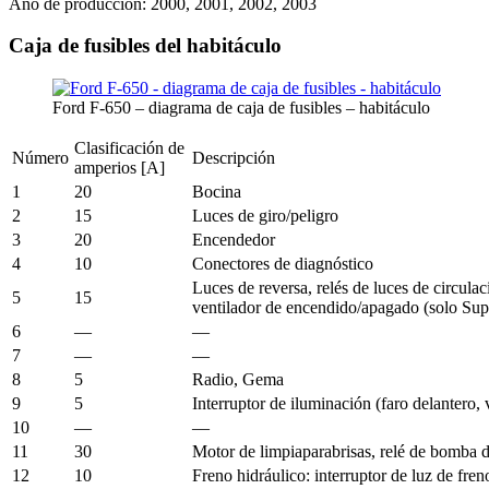
Año de producción: 2000, 2001, 2002, 2003
Caja de fusibles del habitáculo
Ford F-650 – diagrama de caja de fusibles – habitáculo
Clasificación de
Número
Descripción
amperios [A]
1
20
Bocina
2
15
Luces de giro/peligro
3
20
Encendedor
4
10
Conectores de diagnóstico
Luces de reversa, relés de luces de circu
5
15
ventilador de encendido/apagado (solo Su
6
—
—
7
—
—
8
5
Radio, Gema
9
5
Interruptor de iluminación (faro delantero, 
10
—
—
11
30
Motor de limpiaparabrisas, relé de bomba 
12
10
Freno hidráulico: interruptor de luz de fren