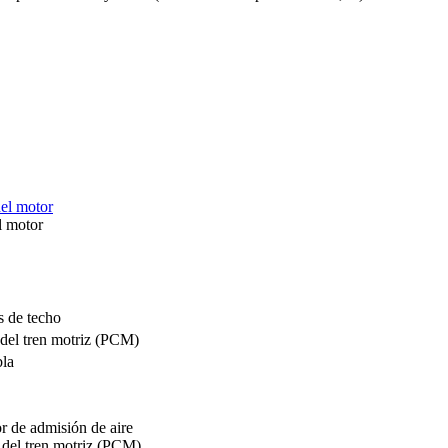
l motor
s de techo
del tren motriz (PCM)
bla
or de admisión de aire
del tren motriz (PCM)