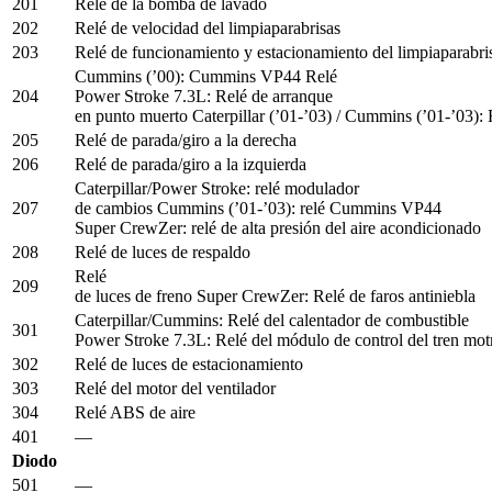
201
Relé de la bomba de lavado
202
Relé de velocidad del limpiaparabrisas
203
Relé de funcionamiento y estacionamiento del limpiaparabri
Cummins (’00): Cummins VP44 Relé
204
Power Stroke 7.3L: Relé de arranque
en punto muerto Caterpillar (’01-’03) / Cummins (’01-’03): 
205
Relé de parada/giro a la derecha
206
Relé de parada/giro a la izquierda
Caterpillar/Power Stroke: relé modulador
207
de cambios Cummins (’01-’03): relé Cummins VP44
Super CrewZer: relé de alta presión del aire acondicionado
208
Relé de luces de respaldo
Relé
209
de luces de freno Super CrewZer: Relé de faros antiniebla
Caterpillar/Cummins: Relé del calentador de combustible
301
Power Stroke 7.3L: Relé del módulo de control del tren mo
302
Relé de luces de estacionamiento
303
Relé del motor del ventilador
304
Relé ABS de aire
401
—
Diodo
501
—