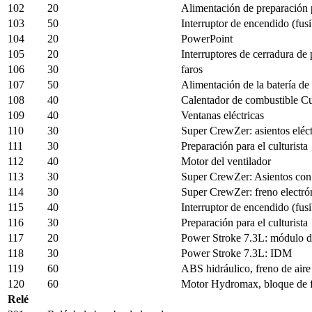
102
20
Alimentación de preparación p
103
50
Interruptor de encendido (fusi
104
20
PowerPoint
105
20
Interruptores de cerradura de 
106
30
faros
107
50
Alimentación de la batería de 
108
40
Calentador de combustible 
109
40
Ventanas eléctricas
110
30
Super CrewZer: asientos eléct
111
30
Preparación para el culturista
112
40
Motor del ventilador
113
30
Super CrewZer: Asientos con
114
30
Super CrewZer: freno electró
115
40
Interruptor de encendido (fusi
116
30
Preparación para el culturista
117
20
Power Stroke 7.3L: módulo de
118
30
Power Stroke 7.3L: IDM
119
60
ABS hidráulico, freno de aire
120
60
Motor Hydromax, bloque de fu
Relé