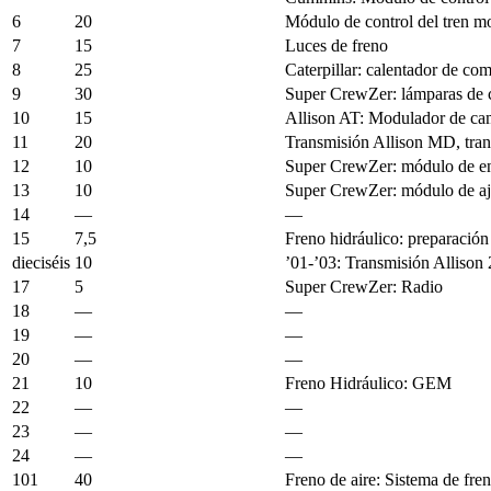
6
20
Módulo de control del tren m
7
15
Luces de freno
8
25
Caterpillar: calentador de com
9
30
Super CrewZer: lámparas de 
10
15
Allison AT: Modulador de ca
11
20
Transmisión Allison MD, tra
12
10
Super CrewZer: módulo de ent
13
10
Super CrewZer: módulo de aju
14
—
—
15
7,5
Freno hidráulico: preparación
dieciséis
10
’01-’03: Transmisión Allison
17
5
Super CrewZer: Radio
18
—
—
19
—
—
20
—
—
21
10
Freno Hidráulico: GEM
22
—
—
23
—
—
24
—
—
101
40
Freno de aire: Sistema de fr