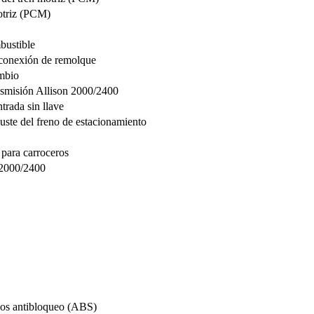
otriz (PCM)
bustible
conexión de remolque
mbio
nsmisión Allison 2000/2400
rada sin llave
ste del freno de estacionamiento
 para carroceros
 2000/2400
enos antibloqueo (ABS)