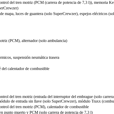
ntrol del tren motriz (PCM (carrera de potencia de 7,3 l)), memoria K
uperCrewzer)
de mapa, luces de guantera (solo SuperCrewzer), espejos eléctricos (s
otriz (PCM), alternador (solo ambulancia)
rmicos, suspensión neumática trasera
 del calentador de combustible
rol del tren motriz (entrada del interruptor del embrague (solo carrera
módulo de entrada sin llave (solo SuperCrewzer), módulo Traxx (combu
ntrol del tren motriz (PCM), calentador de combustible
en punto muerto y PCM (solo carrera de potencia de 7,3 l)