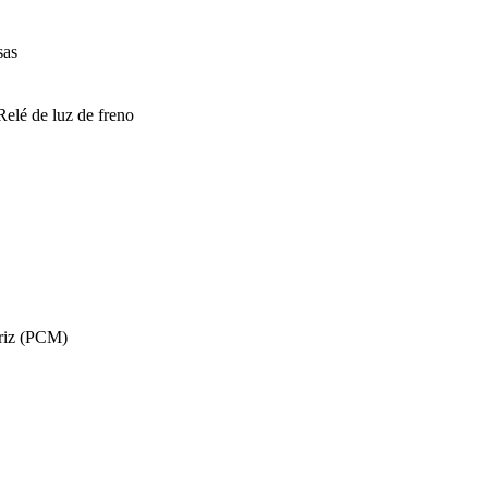
sas
Relé de luz de freno
triz (PCM)