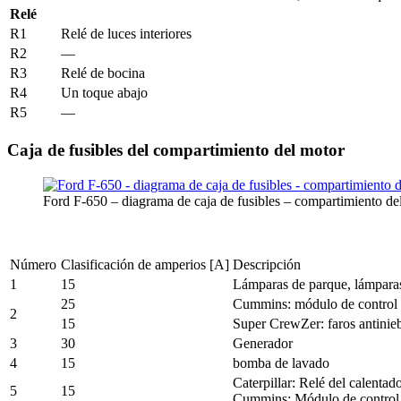
Relé
R1
Relé de luces interiores
R2
—
R3
Relé de bocina
R4
Un toque abajo
R5
—
Caja de fusibles del compartimiento del motor
Ford F-650 – diagrama de caja de fusibles – compartimiento de
Número
Clasificación de amperios [A]
Descripción
1
15
Lámparas de parque, lámpara
25
Cummins: módulo de control 
2
15
Super CrewZer: faros antinie
3
30
Generador
4
15
bomba de lavado
Caterpillar: Relé del calentad
5
15
Cummins: Módulo de control 