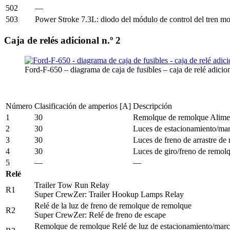
502
—
503
Power Stroke 7.3L: diodo del módulo de control del tren m
Caja de relés adicional n.º 2
Ford-F-650 – diagrama de caja de fusibles – caja de relé adicio
Número
Clasificación de amperios [A]
Descripción
1
30
Remolque de remolque Alim
2
30
Luces de estacionamiento/ma
3
30
Luces de freno de arrastre de
4
30
Luces de giro/freno de remol
5
—
—
Relé
Trailer Tow Run Relay
R1
Super CrewZer: Trailer Hookup Lamps Relay
Relé de la luz de freno de remolque de remolque
R2
Super CrewZer: Relé de freno de escape
Remolque de remolque Relé de luz de estacionamiento/mar