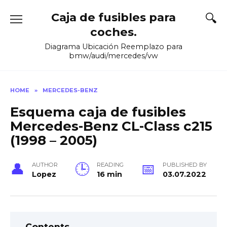
Skip
Caja de fusibles para
to
content
coches.
Diagrama Ubicación Reemplazo para
bmw/audi/mercedes/vw
HOME
»
MERCEDES-BENZ
Esquema caja de fusibles
Mercedes-Benz CL-Class c215
(1998 – 2005)
AUTHOR
READING
PUBLISHED BY
Lopez
16 min
03.07.2022
Contents