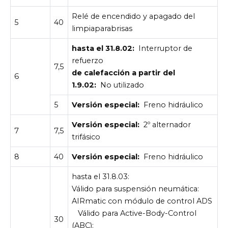
Relé de encendido y apagado del
5
40
limpiaparabrisas
hasta el 31.8.02:
Interruptor de
refuerzo
7,5
de calefacción a partir del
6
1.9.02:
No utilizado
5
Versión especial:
Freno hidráulico
Versión especial:
2º alternador
7
7,5
trifásico
8
40
Versión especial:
Freno hidráulico
hasta el 31.8.03:
Válido para suspensión neumática:
AIRmatic con módulo de control ADS
Válido para Active-Body-Control
30
(ABC):