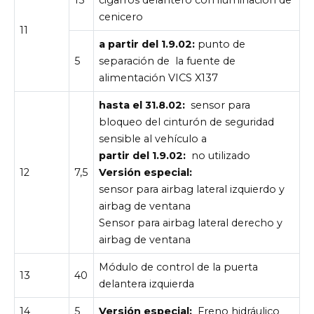
15
cigarros delantero con iluminación de
cenicero
11
a partir del 1.9.02:
punto de
5
separación de la fuente de
alimentación VICS X137
hasta el 31.8.02:
sensor para
bloqueo del cinturón de seguridad
sensible al vehículo a
partir del 1.9.02:
no utilizado
12
7,5
Versión especial:
sensor para airbag lateral izquierdo y
airbag de ventana
Sensor para airbag lateral derecho y
airbag de ventana
Módulo de control de la puerta
13
40
delantera izquierda
14
5
Versión especial:
Freno hidráulico