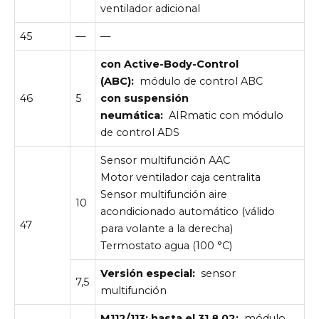
ventilador adicional
45
—
—
con Active-Body-Control
(ABC):
módulo de control ABC
46
5
con suspensión
neumática:
AIRmatic con módulo
de control ADS
Sensor multifunción AAC
Motor ventilador caja centralita
Sensor multifunción aire
10
acondicionado automático (válido
47
para volante a la derecha)
Termostato agua (100 °C)
Versión especial:
sensor
7,5
multifunción
M112/113; hasta el 31.8.02:
módulo