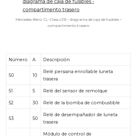
Mercedes-Benz CL-Class c215 – diagrama de caja de fusibles –
compartimento trasero
Número
A
Descripción
Relé persiana enrollable luneta
50
10
trasera
51
5
Relé del sensor de remolque
52
30
Relé de la bomba de combustible
Relé de desempañador de luneta
53
50
trasera
Módulo de control de