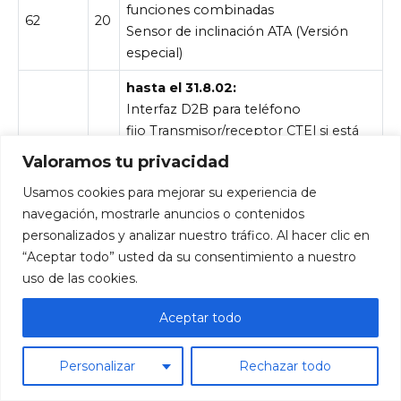
funciones combinadas
62
20
Sensor de inclinación ATA (Versión
especial)
hasta el 31.8.02:
Interfaz D2B para teléfono
fijo Transmisor/receptor CTEl si está
instalado el sistema de llamada de
Valoramos tu privacidad
emergencia (TELE AID), módulo de
Usamos cookies para mejorar su experiencia de
7,5
control TELE AID Módulo
navegación, mostrarle anuncios o contenidos
de control del sistema de control por
63
personalizados y analizar nuestro tráfico. Al hacer clic en
voz si está instalado el sistema de
“Aceptar todo” usted da su consentimiento a nuestro
llamada de emergencia (TELE AID),
uso de las cookies.
conector portátil CTEL
Datos de tráfico grabadora
Aceptar todo
a partir del 1.9.02:
bomba
30
neumática para control dinámico del
Personalizar
Rechazar todo
asiento