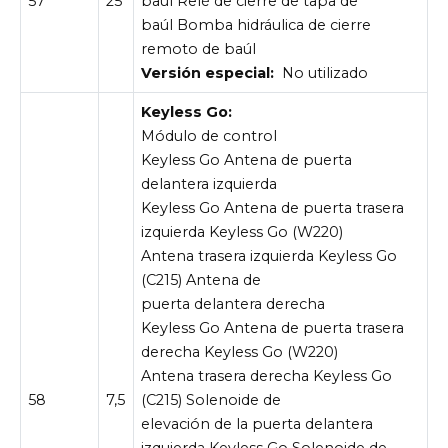
57
25
baúl Relé de cierre de tapa de
baúl Bomba hidráulica de cierre
remoto de baúl
Versión especial:
No utilizado
Keyless Go:
Módulo de control
Keyless Go Antena de puerta
delantera izquierda
Keyless Go Antena de puerta trasera
izquierda Keyless Go (W220)
Antena trasera izquierda Keyless Go
(C215) Antena de
puerta delantera derecha
Keyless Go Antena de puerta trasera
derecha Keyless Go (W220)
Antena trasera derecha Keyless Go
58
7,5
(C215) Solenoide de
elevación de la puerta delantera
izquierda Keyless Go Solenoide de