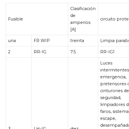
Clasificación
de
Fusible
circuito prot
amperios
[A]
una
FR WIP
treinta
Limpia parabr
2
RR-IG
7.5
RR-IG1
Luces
intermitentes
emergencia,
pretensores 
cinturones d
seguridad,
limpiadores 
faros, sistema
escape,
desempañado
3
LH-IG
diez