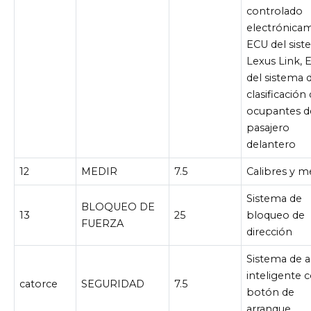
controlado
electrónica
ECU del sis
Lexus Link, 
del sistema 
clasificación
ocupantes d
pasajero
delantero
12
MEDIR
7.5
Calibres y m
Sistema de
BLOQUEO DE
13
25
bloqueo de
FUERZA
dirección
Sistema de 
inteligente 
catorce
SEGURIDAD
7.5
botón de
arranque