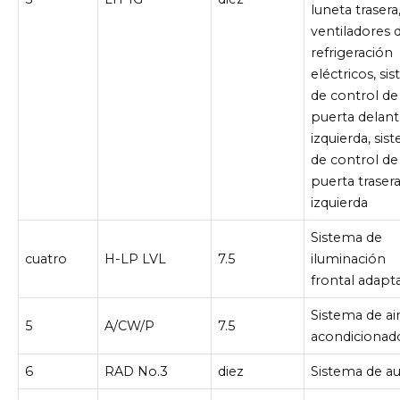
luneta trasera
ventiladores 
refrigeración
eléctricos, si
de control de
puerta delant
izquierda, sis
de control de
puerta traser
izquierda
Sistema de
cuatro
H-LP LVL
7.5
iluminación
frontal adapt
Sistema de ai
5
A/CW/P
7.5
acondicionad
6
RAD No.3
diez
Sistema de a