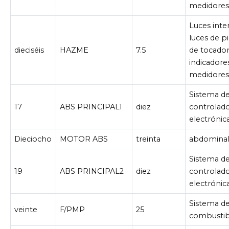
medidore
Luces inter
luces de pi
dieciséis
HAZME
7.5
de tocador
indicadore
medidore
Sistema de
17
ABS PRINCIPAL1
diez
controlad
electróni
Dieciocho
MOTOR ABS
treinta
abdominal
Sistema de
19
ABS PRINCIPAL2
diez
controlad
electróni
Sistema d
veinte
F/PMP
25
combustib