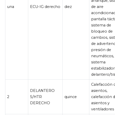
arranque, si
una
ECU-IG derecho
diez
de aire
acondiciona
pantalla tácti
sistema de
bloqueo de
cambios, si
de advertenc
presión de
neumáticos,
sistema
estabilizador
delantero/tr
Calefacción 
DELANTERO
asientos,
2
S/HTR
quince
calefacción 
DERECHO
asientos y
ventiladores