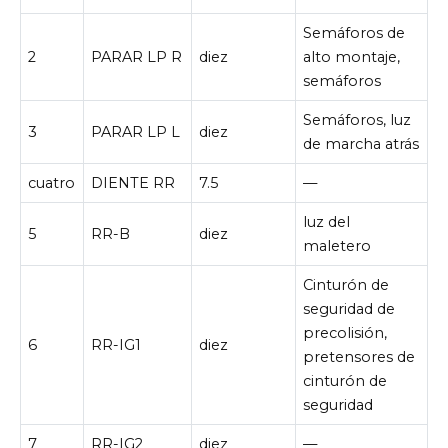
Semáforos de
2
PARAR LP R
diez
alto montaje,
semáforos
Semáforos, luz
3
PARAR LP L
diez
de marcha atrás
cuatro
DIENTE RR
7.5
—
luz del
5
RR-B
diez
maletero
Cinturón de
seguridad de
precolisión,
6
RR-IG1
diez
pretensores de
cinturón de
seguridad
7
RR-IG2
diez
—