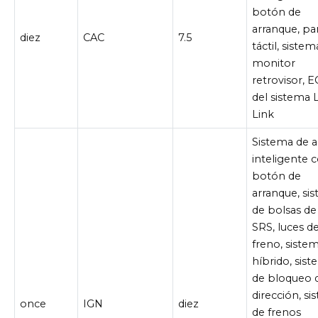
botón de
arranque, pa
diez
CAC
7.5
táctil, siste
monitor
retrovisor, 
del sistema 
Link
Sistema de 
inteligente 
botón de
arranque, si
de bolsas de 
SRS, luces d
freno, siste
híbrido, sis
de bloqueo d
dirección, s
once
IGN
diez
de frenos