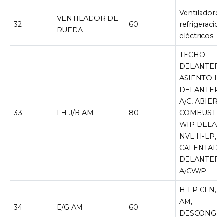
Ventilador
VENTILADOR DE
32
60
refrigerac
RUEDA
eléctricos
TECHO
DELANTE
ASIENTO I
DELANTER
A/C, ABIE
33
LH J/B AM
80
COMBUSTI
WIP DELA
NVL H-LP,
CALENTA
DELANTER
A/CW/P
H-LP CLN,
AM,
34
E/G AM
60
DESCONG