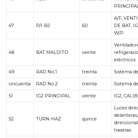
PRINCIPA
A/F, VEN
47
P/I-B2
60
DE BAT, IG
W/P
Ventilador
48
BAT MALDITO
veinte
refrigerac
eléctricos
49
RAD No.1
treinta
Sistema de
cincuenta
RAD No.2
treinta
Sistema de
51
IG2 PRINCIPAL
veinte
IG2, CALIB
Luces dire
delanteras,
52
TURN-HAZ
quince
direcciona
traseras