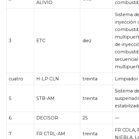
ALIVIO
combustib
Sistema d
inyección 
combustib
multipuer
3
ETC
diez
de inyecci
combustib
secuencial
multipuer
cuatro
H-LP CLN
treinta
Limpiador 
Sistema d
5
STB-AM
treinta
suspensió
estabilizad
6
DECISOR
25
—
FR COLA, 
7
FR CTRL-AM
treinta
NIEBLA, 