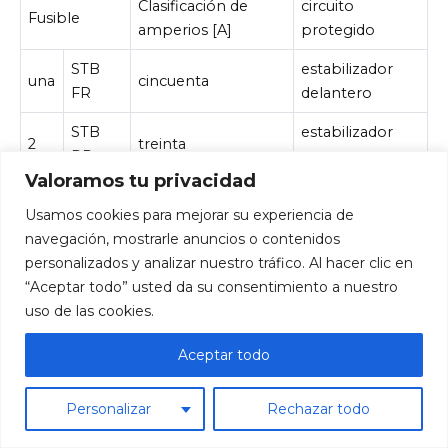
Clasificación de
circuito
Fusible
amperios [A]
protegido
STB
estabilizador
una
cincuenta
FR
delantero
STB
estabilizador
2
treinta
RR
trasero
Valoramos tu privacidad
STB
Convertidor
3
treinta
Usamos cookies para mejorar su experiencia de
CC/CC
CC/CC
navegación, mostrarle anuncios o contenidos
personalizados y analizar nuestro tráfico. Al hacer clic en
ADVERTENCIA: Las asignaciones de terminales y
“Aceptar todo” usted da su consentimiento a nuestro
arneses para conectores individuales variarán
uso de las cookies.
según el nivel de equipamiento del vehículo, el
modelo y el mercado.
Aceptar todo
Personalizar
Rechazar todo
Rate article