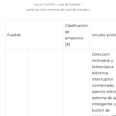
Lexus GS450h – caja de fusibles –
panel de instrumentos del lado del pasajero
Clasificación
de
Fusible
circuito pro
amperios
[A]
Dirección
inclinable y
telescópica
eléctrica,
interruptor
combinado,
asiento eléct
sistema de 
inteligente 
botón de