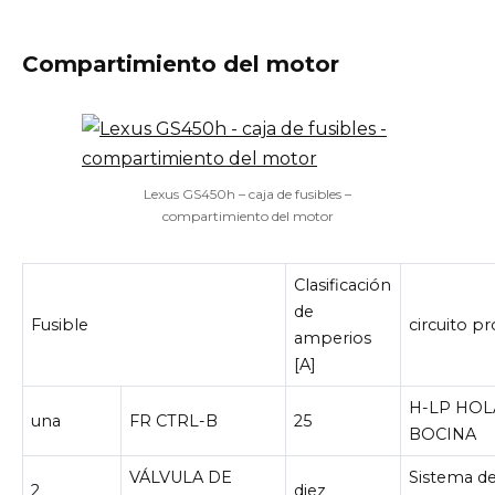
Compartimiento del motor
Lexus GS450h – caja de fusibles –
compartimiento del motor
Clasificación
de
Fusible
circuito p
amperios
[A]
H-LP HOL
una
FR CTRL-B
25
BOCINA
VÁLVULA DE
Sistema d
2
diez