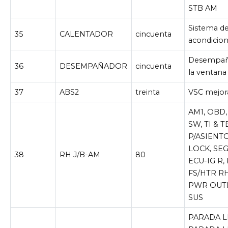
STB AM
Sistema de
35
CALENTADOR
cincuenta
acondicio
Desempañ
36
DESEMPAÑADOR
cincuenta
la ventana 
37
ABS2
treinta
VSC mejor
AM1, OBD
SW, TI & T
P/ASIENTO
LOCK, SE
38
RH J/B-AM
80
ECU-IG R, 
FS/HTR RH
PWR OUTL
SUS
PARADA L