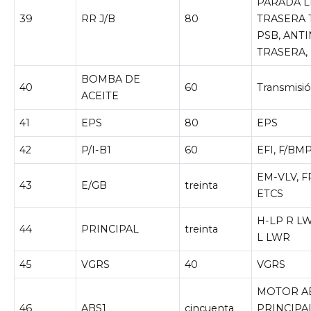
PARADA LP
39
RR J/B
80
TRASERA 
PSB, ANT
TRASERA, 
BOMBA DE
40
60
Transmisi
ACEITE
41
EPS
80
EPS
42
P/I-B1
60
EFI, F/BMP
EM-VLV, F
43
E/GB
treinta
ETCS
H-LP R LW
44
PRINCIPAL
treinta
L LWR
45
VGRS
40
VGRS
MOTOR AB
46
ABS1
cincuenta
PRINCIPAL