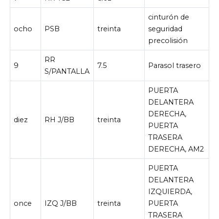
cinturón de
ocho
PSB
treinta
seguridad
precolisión
RR
9
7.5
Parasol trasero
S/PANTALLA
PUERTA
DELANTERA
DERECHA,
diez
RH J/BB
treinta
PUERTA
TRASERA
DERECHA, AM2
PUERTA
DELANTERA
IZQUIERDA,
once
IZQ J/BB
treinta
PUERTA
TRASERA