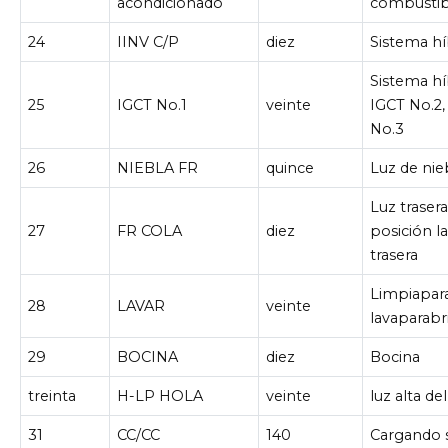
acondicionado
combustib
24
IINV C/P
diez
Sistema hí
Sistema hí
25
IGCT No.1
veinte
IGCT No.2,
No.3
26
NIEBLA FR
quince
Luz de nie
Luz trasera
27
FR COLA
diez
posición la
trasera
Limpiapara
28
LAVAR
veinte
lavaparabr
29
BOCINA
diez
Bocina
treinta
H-LP HOLA
veinte
luz alta del
31
CC/CC
140
Cargando 