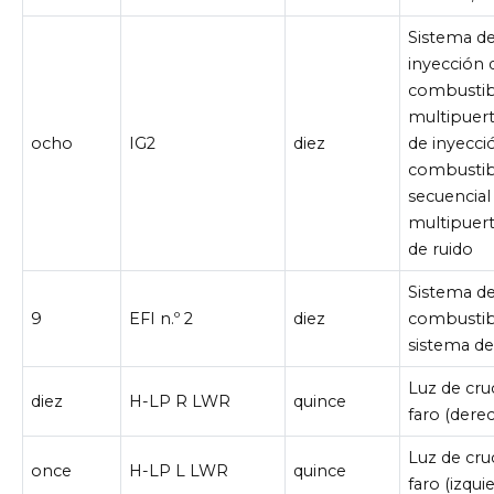
Sistema d
inyección 
combustib
multipuer
ocho
IG2
diez
de inyecci
combustib
secuencial
multipuerto
de ruido
Sistema d
9
EFI n.º 2
diez
combustib
sistema d
Luz de cru
diez
H-LP R LWR
quince
faro (dere
Luz de cru
once
H-LP L LWR
quince
faro (izqui