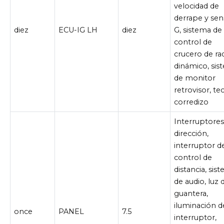
velocidad de
derrape y sen
diez
ECU-IG LH
diez
G, sistema de
control de
crucero de ra
dinámico, sis
de monitor
retrovisor, te
corredizo
Interruptores
dirección,
interruptor d
control de
distancia, sis
de audio, luz 
guantera,
iluminación d
once
PANEL
7.5
interruptor,