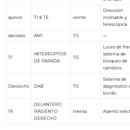
Dirección
quince
TI & TE
veinte
inclinable y
telescópica
dieciséis
AM1
7.5
—
Luces de fre
INTERRUPTOR
sistema de
17
7.5
DE PARADA
bloqueo de
cambios
Sistema de
Dieciocho
DAB
7.5
diagnóstico 
bordo
DELANTERO
19
P/ASIENTO
treinta
Asiento eléc
DERECHO