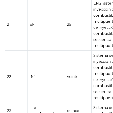
EFI2, sist
inyección 
combustib
multipuer
21
EFI
25
de inyecci
combustib
secuencial
multipuer
Sistema d
inyección 
combustib
multipuer
22
INJ
veinte
de inyecci
combustib
secuencial
multipuer
aire
Sistema d
23
quince