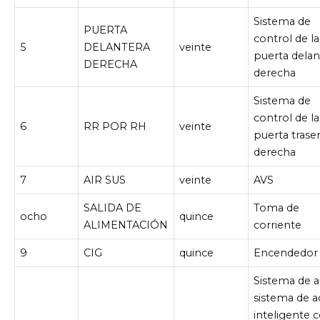
Sistema de
PUERTA
control de la
5
DELANTERA
veinte
puerta delan
DERECHA
derecha
Sistema de
control de la
6
RR POR RH
veinte
puerta trase
derecha
7
AIR SUS
veinte
AVS
SALIDA DE
Toma de
ocho
quince
ALIMENTACIÓN
corriente
9
CIG
quince
Encendedor
Sistema de a
sistema de 
inteligente 