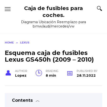
Skip
Caja de fusibles para
to
content
coches.
Diagrama Ubicación Reemplazo para
bmw/audi/mercedes/vw
HOME
»
LEXUS
Esquema caja de fusibles
Lexus GS450h (2009 – 2010)
AUTHOR
READING
PUBLISHED BY
Lopez
8 min
28.11.2022
Contents