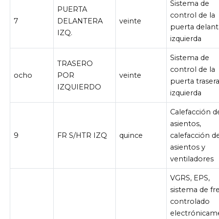
Sistema de
PUERTA
control de la
7
DELANTERA
veinte
puerta delant
IZQ.
izquierda
Sistema de
TRASERO
control de la
ocho
POR
veinte
puerta traser
IZQUIERDO
izquierda
Calefacción d
asientos,
9
FR S/HTR IZQ
quince
calefacción d
asientos y
ventiladores
VGRS, EPS,
sistema de fr
controlado
electrónicam