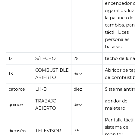
encendedor 
cigarrillos, lu
la palanca de
cambios, pant
táctil, luces
personales
traseras
12
S/TECHO
25
techo de lun
COMBUSTIBLE
Abridor de ta
13
diez
ABIERTO
de combustib
catorce
LH-B
diez
Sistema anti
TRABAJO
abridor de
quince
diez
ABIERTO
maletero
Pantalla táctil
sistema de
dieciséis
TELEVISOR
7.5
monitor