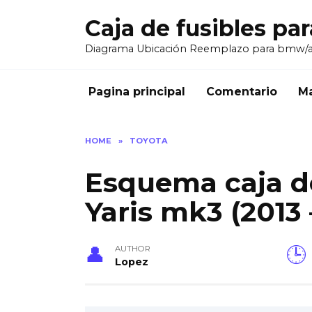
Skip
Caja de fusibles pa
to
content
Diagrama Ubicación Reemplazo para bmw/
Pagina principal
Comentario
Ma
HOME
»
TOYOTA
Esquema caja de
Yaris mk3 (2013 
AUTHOR
Lopez