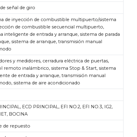
de señal de giro
ma de inyección de combustible multipuerto/sistema
ección de combustible secuencial multipuerto,
a inteligente de entrada y arranque, sistema de parada
nque, sistema de arranque, transmisión manual
imodo
dores y medidores, cerradura eléctrica de puertas,
l remoto inalámbrico, sistema Stop & Start, sistema
gente de entrada y arranque, transmisión manual
modo, sistema de aire acondicionado
RINCIPAL, ECD PRINCIPAL, EFI NO.2, EFI NO.3, IG2,
MET, BOCINA
e de repuesto