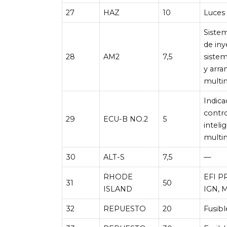
27
HAZ
10
Luces 
Siste
de iny
28
AM2
7,5
sistem
y arra
mult
Indica
contro
29
ECU-B NO.2
5
inteli
multi
30
ALT-S
7,5
—
RHODE
EFI P
31
50
ISLAND
IGN, 
32
REPUESTO
20
Fusibl