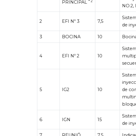
* 2
PRINCIPAL
NO.2,
Siste
2
EFI Nº 3
7,5
de in
3
BOCINA
10
Bocin
Sistem
4
EFI Nº 2
10
multi
secue
Sistem
inyec
5
IG2
10
de co
multim
bloque
Siste
6
IGN
15
de in
7
REUNIÓ
7,5
Indica