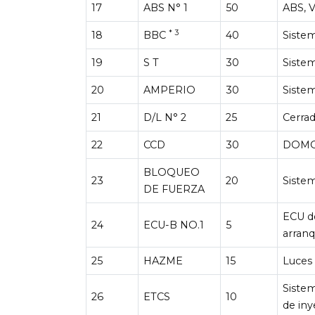
17
ABS N° 1
50
ABS, 
* 3
18
BBC
40
Sistem
19
S T
30
Siste
20
AMPERIO
30
Siste
21
D/L N° 2
25
Cerrad
22
CCD
30
DOMO,
BLOQUEO
23
20
Siste
DE FUERZA
ECU de
24
ECU-B NO.1
5
arran
25
HAZME
15
Luces 
Siste
26
ETCS
10
de in