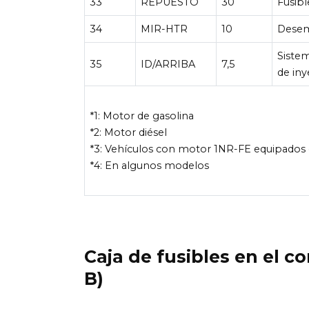
33
REPUESTO
30
Fusibl
34
MIR-HTR
10
Desem
Siste
35
ID/ARRIBA
7,5
de in
*1: Motor de gasolina
*2: Motor diésel
*3: Vehículos con motor 1NR-FE equipados 
*4: En algunos modelos
Caja de fusibles en el c
B)