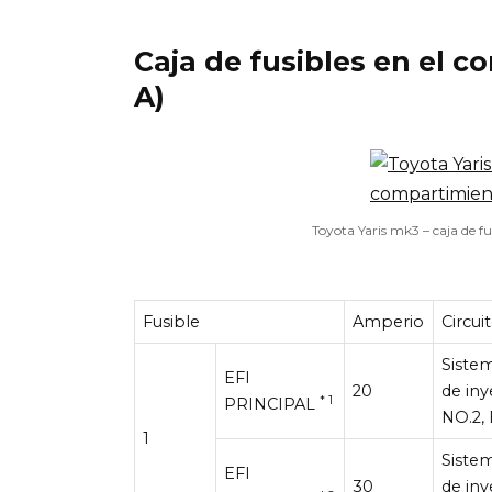
Caja de fusibles en el c
A)
Toyota Yaris mk3 – caja de f
Fusible
Amperio
Circui
Siste
EFI
20
de iny
* 1
PRINCIPAL
NO.2,
1
Siste
EFI
30
de iny