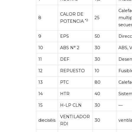
Calefa
CALOR DE
8
25
multi
*2
POTENCIA
secue
9
EPS
50
Direcc
10
ABS N° 2
30
ABS, 
11
DEF
30
Desem
12
REPUESTO
10
Fusibl
13
PTC
80
Calefa
14
HTR
40
Sistem
15
H-LP CLN
30
—
VENTILADOR
dieciséis
30
ventil
RDI