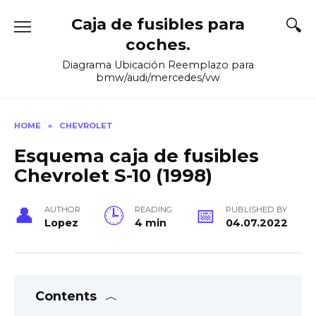
Skip
Caja de fusibles para
to
content
coches.
Diagrama Ubicación Reemplazo para
bmw/audi/mercedes/vw
HOME
»
CHEVROLET
Esquema caja de fusibles
Chevrolet S-10 (1998)
AUTHOR
READING
PUBLISHED BY
Lopez
4 min
04.07.2022
Contents