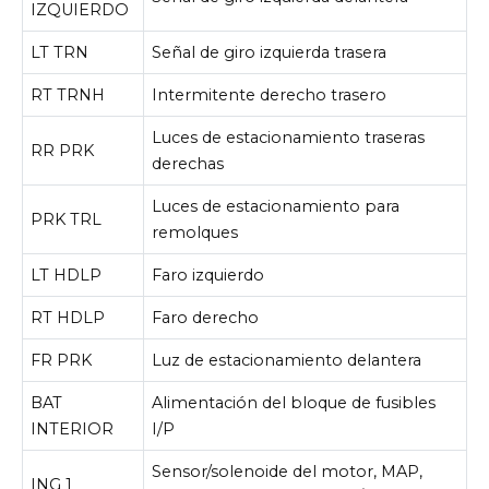
IZQUIERDO
LT TRN
Señal de giro izquierda trasera
RT TRNH
Intermitente derecho trasero
Luces de estacionamiento traseras
RR PRK
derechas
Luces de estacionamiento para
PRK TRL
remolques
LT HDLP
Faro izquierdo
RT HDLP
Faro derecho
FR PRK
Luz de estacionamiento delantera
BAT
Alimentación del bloque de fusibles
INTERIOR
I/P
Sensor/solenoide del motor, MAP,
ING 1