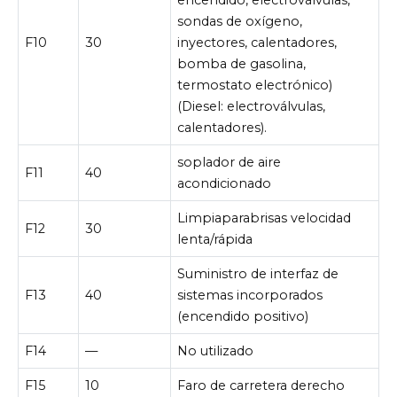
sondas de oxígeno,
F10
30
inyectores, calentadores,
bomba de gasolina,
termostato electrónico)
(Diesel: electroválvulas,
calentadores).
soplador de aire
F11
40
acondicionado
Limpiaparabrisas velocidad
F12
30
lenta/rápida
Suministro de interfaz de
F13
40
sistemas incorporados
(encendido positivo)
F14
—
No utilizado
F15
10
Faro de carretera derecho