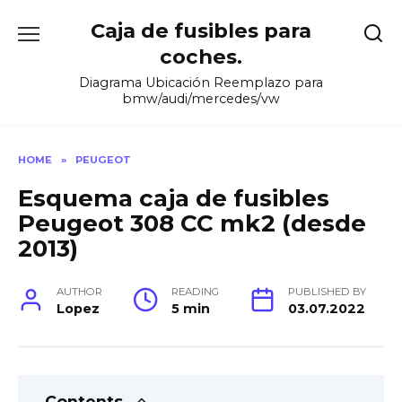
Skip
Caja de fusibles para
to
content
coches.
Diagrama Ubicación Reemplazo para
bmw/audi/mercedes/vw
HOME
»
PEUGEOT
Esquema caja de fusibles
Peugeot 308 CC mk2 (desde
2013)
AUTHOR
READING
PUBLISHED BY
Lopez
5 min
03.07.2022
Contents