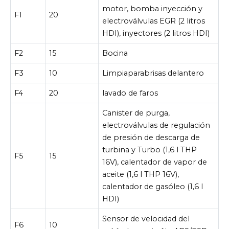
motor, bomba inyección y
F1
20
electroválvulas EGR (2 litros
HDI), inyectores (2 litros HDI)
F2
15
Bocina
F3
10
Limpiaparabrisas delantero
F4
20
lavado de faros
Canister de purga,
electroválvulas de regulación
de presión de descarga de
turbina y Turbo (1,6 l THP
F5
15
16V), calentador de vapor de
aceite (1,6 l THP 16V),
calentador de gasóleo (1,6 l
HDI)
Sensor de velocidad del
F6
10