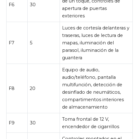
de un toque, controles de
F6
30
apertura de puertas
exteriores
Luces de cortesía delanteras y
traseras, luces de lectura de
F7
5
mapas, iluminación del
parasol, iluminación de la
guantera
Equipo de audio,
audio/teléfono, pantalla
multifunción, detección de
F8
20
desinflado de neumáticos,
compartimentos interiores
de almacenamiento
Toma frontal de 12 V,
F9
30
encendedor de cigarrillos
Controles montados en el