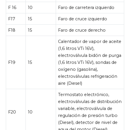
F 16
10
Faro de carretera izquierdo
F17
15
Faro de cruce izquierdo
F18
15
Faro de cruce derecho
Calentador de vapor de aceite
(1,6 litros VTi 16V),
electroválvula bidón de purga
F19
15
(1,6 litros VTi 16V), sondas de
oxígeno (gasolina),
electroválvulas refrigeración
aire (Diesel)
Termostato electrónico,
electroválvulas de distribución
variable, electroválvula de
F20
10
regulación de presión turbo
(Diesel), detector de nivel de
agua del motor (Diesel)