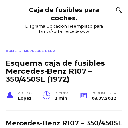
Skip
Caja de fusibles para
to
content
coches.
Diagrama Ubicación Reemplazo para
bmw/audi/mercedes/vw
HOME
»
MERCEDES-BENZ
Esquema caja de fusibles
Mercedes-Benz R107 –
350/450SL (1972)
AUTHOR
READING
PUBLISHED BY
Lopez
2 min
03.07.2022
Mercedes-Benz R107 – 350/450SL