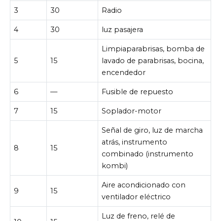
3
30
Radio
4
30
luz pasajera
Limpiaparabrisas, bomba de
5
15
lavado de parabrisas, bocina,
encendedor
6
—
Fusible de repuesto
7
15
Soplador-motor
Señal de giro, luz de marcha
atrás, instrumento
8
15
combinado (instrumento
kombi)
Aire acondicionado con
9
15
ventilador eléctrico
Luz de freno, relé de