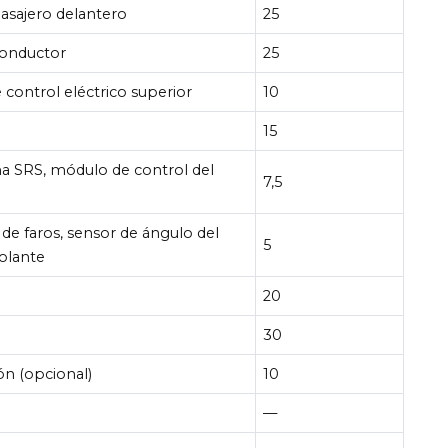
asajero delantero
25
conductor
25
control eléctrico superior
10
15
ma SRS, módulo de control del
7,5
 de faros, sensor de ángulo del
5
volante
20
o
30
ón (opcional)
10
—