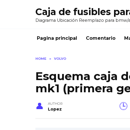
Skip
Caja de fusibles pa
to
content
Diagrama Ubicación Reemplazo para bmw/
Pagina principal
Comentario
Ma
HOME
»
VOLVO
Esquema caja de
mk1 (primera ge
AUTHOR
Lopez