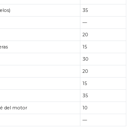
elos)
35
—
20
eras
15
30
20
15
35
lé del motor
10
—