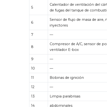
Calentador de ventilación del cár
5
de fugas del tanque de combusti
Sensor de flujo de masa de aire,
6
inyectores
7
—
Compresor de A/C, sensor de posi
8
ventilador E-box
9
—
10
—
11
Bobinas de ignición
12
—
13
Limpia parabrisas
14
abdominales