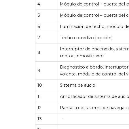
4
Módulo de control – puerta del p
5
Módulo de control – puerta del 
6
Iluminación de techo, módulo de 
7
Techo corredizo (opción)
Interruptor de encendido, siste
8
motor, inmovilizador
Diagnóstico a bordo, interruptor
9
volante, módulo de control del 
10
Sistema de audio
11
Amplificador de sistema de audi
12
Pantalla del sistema de navegaci
13
—