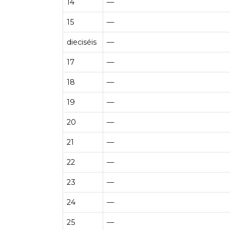
14
—
15
—
dieciséis
—
17
—
18
—
19
—
20
—
21
—
22
—
23
—
24
—
25
—