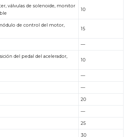
ter, válvulas de solenoide, monitor
10
ble
 módulo de control del motor,
15
—
ción del pedal del acelerador,
10
—
—
20
—
25
30