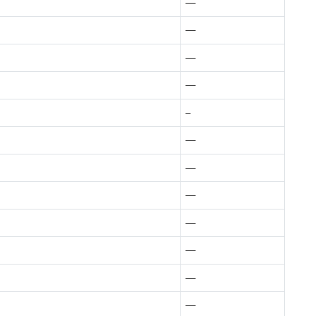
—
—
—
—
–
—
—
—
—
—
—
—