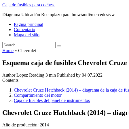
Skip
Caja de fusibles para coches.
to
Diagrama Ubicación Reemplazo para bmw/audi/mercedes/vw
content
Pagina principal
Comentario
Mapa del sitio
Search
for:
Home
»
Chevrolet
Esquema caja de fusibles Chevrolet Cruze
Author
Lopez
Reading
3 min
Published by
04.07.2022
Contents
Chevrolet Cruze Hatchback (2014) – diagrama de la caja de fus
Compartimiento del motor
Caja de fusibles del panel de instrumentos
Chevrolet Cruze Hatchback (2014) – diagra
Año de producción: 2014