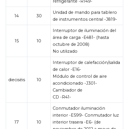
refrigerante -R149-
Unidad de mando para tablero
14
30
de instrumentos central -J819-
Interruptor de iluminación del
área de carga -E481- (hasta
15
10
octubre de 2008)
No utilizado
Interruptor de calefacción/salida
de calor -E16-
Módulo de control de aire
dieciséis
10
acondicionado -J301-
Cambiador de
CD -R41-
Conmutador iluminación
interior -E599- Conmutador luz
17
10
interior trasera -E6- (de
noviembre de 2012 a mayo de