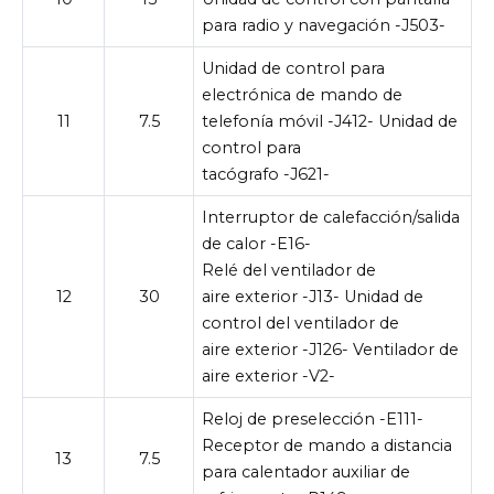
para radio y navegación -J503-
Unidad de control para
electrónica de mando de
11
7.5
telefonía móvil -J412- Unidad de
control para
tacógrafo -J621-
Interruptor de calefacción/salida
de calor -E16-
Relé del ventilador de
12
30
aire exterior -J13- Unidad de
control del ventilador de
aire exterior -J126- Ventilador de
aire exterior -V2-
Reloj de preselección -E111-
Receptor de mando a distancia
13
7.5
para calentador auxiliar de