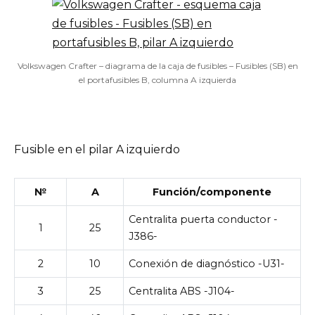
Volkswagen Crafter – diagrama de la caja de fusibles – Fusibles (SB) en
el portafusibles B, columna A izquierda
Fusible en el pilar A izquierdo
№
A
Función/componente
Centralita puerta conductor -
1
25
J386-
2
10
Conexión de diagnóstico -U31-
3
25
Centralita ABS -J104-