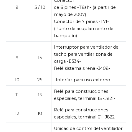
Conector
8
5 / 10
de 6 pines -T6ah- (a partir de
mayo de 2007)
Conector de 7 pines -T7f-
(Punto de acoplamiento del
trampolín)
Interruptor para ventilador de
techo para ventilar zona de
9
15
carga -E534-
Relé sistema sirena -J408-
10
25
-Interfaz para uso externo-
Relé para construcciones
11
15
especiales, terminal 15 -J821-
Relé para construcciones
12
10
especiales, terminal 61 -J822-
Unidad de control del ventilador