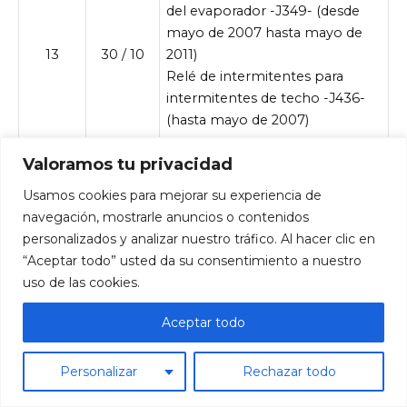
del evaporador -J349- (desde
mayo de 2007 hasta mayo de
13
30 / 10
2011)
Relé de intermitentes para
intermitentes de techo -J436-
(hasta mayo de 2007)
Centralita detector de remolque
Valoramos tu privacidad
-J345- (Antes de agosto de
Usamos cookies para mejorar su experiencia de
2006)
navegación, mostrarle anuncios o contenidos
Conector de 9 polos -T9b-
personalizados y analizar nuestro tráfico. Al hacer clic en
14
20
(Preparación para enganche de
“Aceptar todo” usted da su consentimiento a nuestro
remolque a partir de
uso de las cookies.
septiembre de 2006)
Toma de remolque -U10- (A
Aceptar todo
partir de septiembre de 2006)
Centralita detector remolque -
Personalizar
Rechazar todo
15
25
J345-