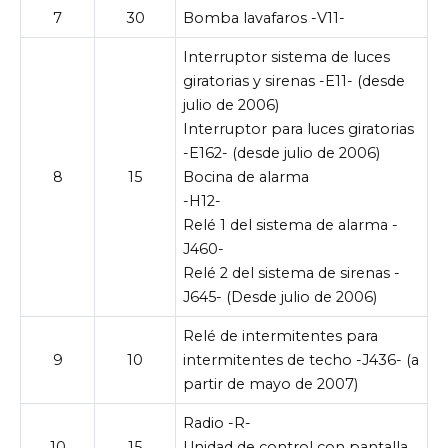
7
30
Bomba lavafaros -V11-
Interruptor sistema de luces
giratorias y sirenas -E11- (desde
julio de 2006)
Interruptor para luces giratorias
-E162- (desde julio de 2006)
8
15
Bocina de alarma
-H12-
Relé 1 del sistema de alarma -
J460-
Relé 2 del sistema de sirenas -
J645- (Desde julio de 2006)
Relé de intermitentes para
9
10
intermitentes de techo -J436- (a
partir de mayo de 2007)
Radio -R-
10
15
Unidad de control con pantalla