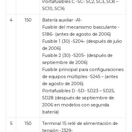
Portafusibles C -SC- SC2, SC3, SC8 –
SC10, SC16
4
150
Batería auxiliar -A1-
Fusible del mecanismo basculante -
S186- (antes de agosto de 2006)
Fusible 1 (30) -S204- (después de julio
de 2006)
Fusible 2 (30) -S205- (después de
septiembre de 2006)
Fusible principal para configuraciones
de equipos múltiples -S245 – (antes
de agosto de 2006)
Portafusibles D -SD- SD23 – SD25,
SD28 (después de septiembre de
2006 en modelos con segunda
batería)
5
150
Terminal 15 relé de alimentación de
tensión -J329-