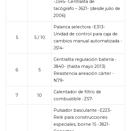
-J345- Centralita de
tacógrafo – J621- (desde julio de
2006)
Palanca selectora -E313-
Unidad de control para caja de
5
5 / 10
cambios manual automatizada -
J514-
Centralita regulación batería -
J840- (hasta mayo 2013)
6
5
Resistencia aireación cárter -
N79-
Calentador de filtro de
7
10
combustible -Z57-
Pulsador basculante -E223-
Relé para construcciones
especiales, borne 15 -J821-