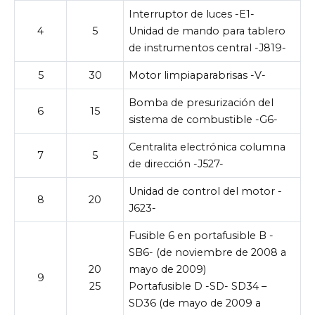
Interruptor de luces -E1-
4
5
Unidad de mando para tablero
de instrumentos central -J819-
5
30
Motor limpiaparabrisas -V-
Bomba de presurización del
6
15
sistema de combustible -G6-
Centralita electrónica columna
7
5
de dirección -J527-
Unidad de control del motor -
8
20
J623-
Fusible 6 en portafusible B -
SB6- (de noviembre de 2008 a
20
mayo de 2009)
9
25
Portafusible D -SD- SD34 –
SD36 (de mayo de 2009 a