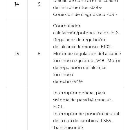
Unidad de control en el cuadro
14
5
de instrumentos -J285-
Conexión de diagnóstico -U31-
Conmutador
calefacción/potencia calor -E16-
Regulador de regulación
del alcance luminoso -E102-
15
5
Motor de regulación del alcance
luminoso izquierdo -V48- Motor
de regulación del alcance
luminoso
derecho -V49-
Interruptor general para
sistema de parada/arranque -
E101-
Interruptor de posición neutral
de la caja de cambios -F365-
Transmisor de