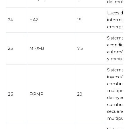
del motor
Luces dire
24
HAZ
15
intermite
emergenc
Sistema de
acondicio
25
MPX-B
7,5
automático
y medidor
Sistema d
inyección
combusti
multipuer
26
F/PMP
20
de inyecci
combusti
secuencial
multipuer