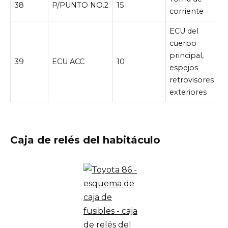
38
P/PUNTO NO.2
15
corriente
ECU del
cuerpo
principal,
39
ECU ACC
10
espejos
retrovisores
exteriores
Caja de relés del habitáculo