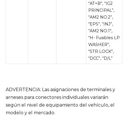
“AT+B”, “IG2
PRINCIPAL”,
“AM2 NO.2”,
“EPS”, “INJ”,
“AM2 NO.1”,
“H- Fusibles LP
WASHER”,
“STR LOCK”,
“DCC”, “D/L”
ADVERTENCIA: Las asignaciones de terminales y
arneses para conectores individuales variarán
según el nivel de equipamiento del vehículo, el
modelo y el mercado.