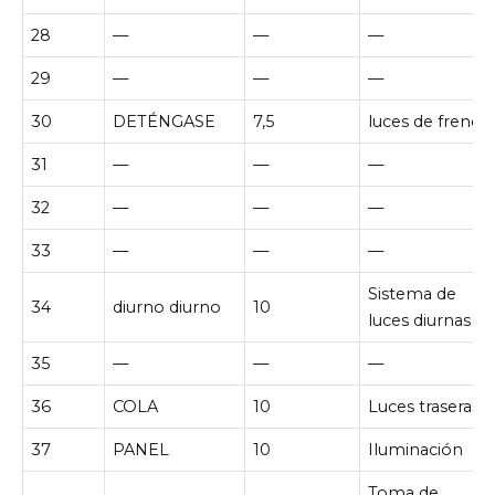
28
—
—
—
29
—
—
—
30
DETÉNGASE
7,5
luces de freno
31
—
—
—
32
—
—
—
33
—
—
—
Sistema de
34
diurno diurno
10
luces diurnas
35
—
—
—
36
COLA
10
Luces traseras
37
PANEL
10
Iluminación
Toma de