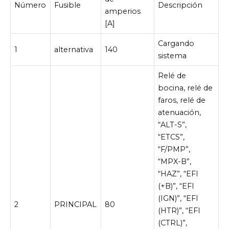
Número
Fusible
Descripción
amperios
[A]
Cargando
1
alternativa
140
sistema
Relé de
bocina, relé de
faros, relé de
atenuación,
“ALT-S”,
“ETCS”,
“F/PMP”,
“MPX-B”,
“HAZ”, “EFI
(+B)”, “EFI
(IGN)”, “EFI
2
PRINCIPAL
80
(HTR)”, “EFI
(CTRL)”,