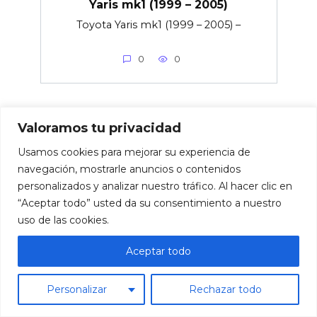
Yaris mk1 (1999 – 2005)
Toyota Yaris mk1 (1999 – 2005) –
0
0
Valoramos tu privacidad
Esquema caja de fusibles Toyota
Yaris mk2 (2005 – 2006)
Usamos cookies para mejorar su experiencia de
navegación, mostrarle anuncios o contenidos
Toyota Yaris mk2 (2005 – 2006) –
personalizados y analizar nuestro tráfico. Al hacer clic en
“Aceptar todo” usted da su consentimiento a nuestro
0
0
uso de las cookies.
Aceptar todo
Esquema caja de fusibles Toyota
Personalizar
Rechazar todo
Yaris mk2