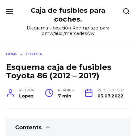
Skip
Caja de fusibles para
to
content
coches.
Diagrama Ubicación Reemplazo para
bmw/audi/mercedes/vw
HOME
»
TOYOTA
Esquema caja de fusibles
Toyota 86 (2012 – 2017)
AUTHOR
READING
PUBLISHED BY
Lopez
7 min
03.07.2022
Contents