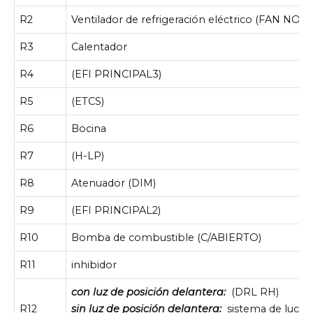
R2
Ventilador de refrigeración eléctrico (FAN NO.3)
R3
Calentador
R4
(EFI PRINCIPAL3)
R5
(ETCS)
R6
Bocina
R7
(H-LP)
R8
Atenuador (DIM)
R9
(EFI PRINCIPAL2)
R10
Bomba de combustible (C/ABIERTO)
R11
inhibidor
con luz de posición delantera:
(DRL RH)
R12
sin luz de posición delantera:
sistema de luces