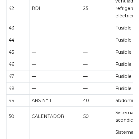
ventilador
42
RDI
25
refrigerac
eléctrico
43
—
—
Fusible d
44
—
—
Fusible d
45
—
—
Fusible d
46
—
—
Fusible d
47
—
—
Fusible d
48
—
—
Fusible d
49
ABS N° 1
40
abdomina
Sistema de
50
CALENTADOR
50
acondicio
Sistema d