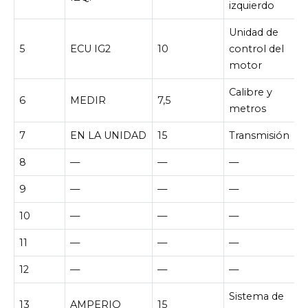
izquierdo
Unidad de
5
ECU IG2
10
control del
motor
Calibre y
6
MEDIR
7,5
metros
7
EN LA UNIDAD
15
Transmisión
8
—
—
—
9
—
—
—
10
—
—
—
11
—
—
—
12
—
—
—
Sistema de
13
AMPERIO
15