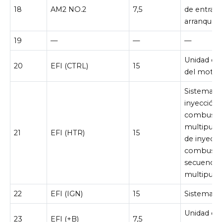
18
AM2 NO.2
7,5
de entrada
arranque
19
—
—
—
Unidad de
20
EFI (CTRL)
15
del motor
Sistema d
inyección
combusti
multipuer
21
EFI (HTR)
15
de inyecci
combusti
secuencial
multipuer
22
EFI (IGN)
15
Sistema d
Unidad de
23
EFI (+B)
7,5