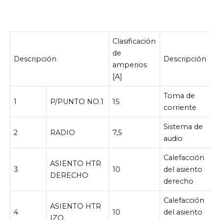
Clasificación
de
Descripción
Descripción
amperios
[A]
Toma de
1
P/PUNTO NO.1
15
corriente
Sistema de
2
RADIO
7,5
audio
Calefacción
ASIENTO HTR
3
10
del asiento
DERECHO
derecho
Calefacción
ASIENTO HTR
4
10
del asiento
IZQ.