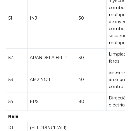
inyección
combusti
multipuer
51
INJ
30
de inyecci
combusti
secuencial
multipuer
Limpiador
52
ARANDELA H-LP
30
faros
Sistema d
53
AM2 NO.1
40
arranque, 
control d
Dirección a
54
EPS
80
eléctrica
Relé
R1
(EFI PRINCIPAL1)