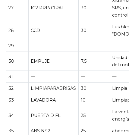
Sistema d
27
IG2 PRINCIPAL
30
SRS, unida
control d
Fusibles “
28
CCD
30
“DOMO”
29
—
—
—
Unidad de
30
EMPUJE
7,5
del motor
31
—
—
—
32
LIMPIAPARABRISAS
30
Limpia par
33
LAVADORA
10
Limpiapar
La ventan
34
PUERTA D FL
25
energía
35
ABS N° 2
25
abdomina