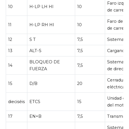
Faro izqui
10
H-LP LH HI
10
de carrete
Faro derec
11
H-LP RH HI
10
de carrete
12
S T
7,5
Sistema d
13
ALT-S
7,5
Cargando 
BLOQUEO DE
Sistema d
14
7,5
FUERZA
de direcci
Cerradura 
15
D/B
20
eléctrica
Unidad de
dieciséis
ETCS
15
del motor
17
EN+B
7,5
Transmisi
Sistema in