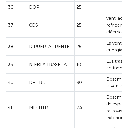
36
DOP
25
—
ventilador
37
CDS
25
refrigerac
eléctrico
La ventan
38
D PUERTA FRENTE
25
energía
Luz traser
39
NIEBLA TRASERA
10
antineblin
Desempañ
40
DEF RR
30
la ventana
Desempañ
de espejo
41
MIR HTR
7,5
retrovisor
exteriores