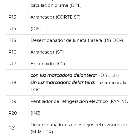
circulación diurna (DRL)
R13
Arrancador (CORTE ST)
R14
(IGS)
R15
Desempañador de luneta trasera (RR DEF)
R16
Arrancador (ST)
R17
Encendido (IG2)
con luz marcadora delantera:
(DRL LH)
R18
sin luz marcadora delantera:
luz antiniebla tra
FOG)
R19
Ventilador de refrigeración eléctrico (FAN NO.2)
R20
(INJ)
Desempañadores de espejos retrovisores exter
R21
(MIR HTR)