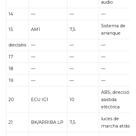
audio
14
—
—
—
Sistema de
15
AM1
7,5
arranque
dieciséis
—
—
—
17
—
—
—
18
—
—
—
19
—
—
—
ABS, dirección
20
ECU IG1
10
asistida
eléctrica
luces de
21
BK/ARRIBA LP
7,5
marcha atrás