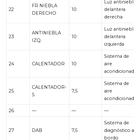
Luz antiniebla
FR NIEBLA
22
10
delantera
DERECHO
derecha
Luz antiniebla
ANTINIEBLA
23
10
delantera
IZQ.
izquierda
Sistema de
24
CALENTADOR
10
aire
acondicionado
Sistema de
CALENTADOR-
25
7,5
aire
S
acondicionado
26
—
—
—
Sistema de
27
DAB
7,5
diagnóstico a
bordo