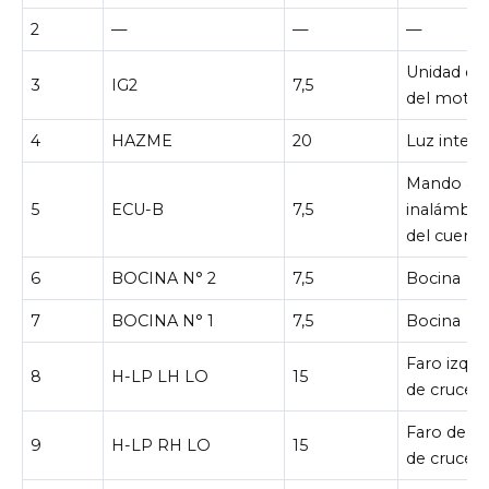
2
—
—
—
Unidad de
3
IG2
7,5
del motor
4
HAZME
20
Luz interi
Mando a d
5
ECU-B
7,5
inalámbri
del cuerpo
6
BOCINA N° 2
7,5
Bocina
7
BOCINA N° 1
7,5
Bocina
Faro izqui
8
H-LP LH LO
15
de cruce)
Faro derec
9
H-LP RH LO
15
de cruce)