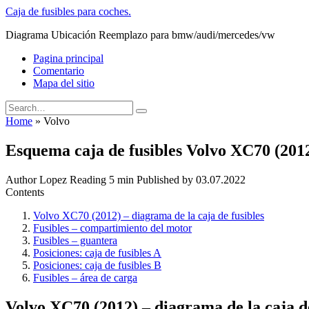
Skip
Caja de fusibles para coches.
to
Diagrama Ubicación Reemplazo para bmw/audi/mercedes/vw
content
Pagina principal
Comentario
Mapa del sitio
Search
for:
Home
»
Volvo
Esquema caja de fusibles Volvo XC70 (201
Author
Lopez
Reading
5 min
Published by
03.07.2022
Contents
Volvo XC70 (2012) – diagrama de la caja de fusibles
Fusibles – compartimiento del motor
Fusibles – guantera
Posiciones: caja de fusibles A
Posiciones: caja de fusibles B
Fusibles – área de carga
Volvo XC70 (2012) – diagrama de la caja de