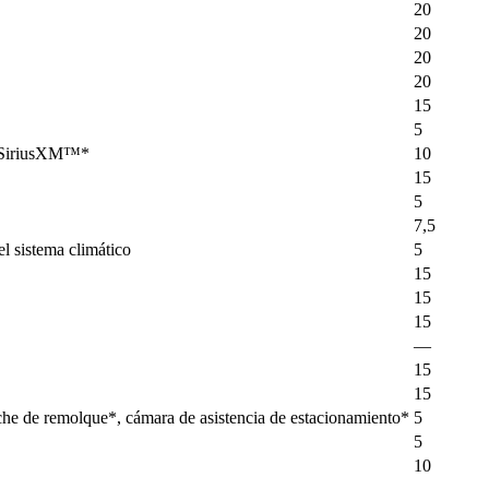
20
20
20
20
15
5
al SiriusXM™*
10
15
5
7,5
el sistema climático
5
15
15
15
—
15
15
che de remolque*, cámara de asistencia de estacionamiento*
5
5
10