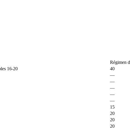
Régimen d
bles 16-20
40
—
—
—
—
—
15
20
20
20