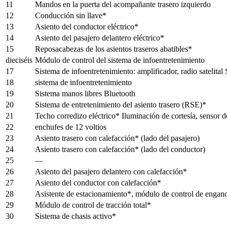
11
Mandos en la puerta del acompañante trasero izquierdo
12
Conducción sin llave*
13
Asiento del conductor eléctrico*
14
Asiento del pasajero delantero eléctrico*
15
Reposacabezas de los asientos traseros abatibles*
dieciséis
Módulo de control del sistema de infoentretenimiento
17
Sistema de infoentretenimiento: amplificador, radio satelit
18
sistema de infoentretenimiento
19
Sistema manos libres Bluetooth
20
Sistema de entretenimiento del asiento trasero (RSE)*
21
Techo corredizo eléctrico* Iluminación de cortesía, sensor d
22
enchufes de 12 voltios
23
Asiento trasero con calefacción* (lado del pasajero)
24
Asiento trasero con calefacción* (lado del conductor)
25
—
26
Asiento del pasajero delantero con calefacción*
27
Asiento del conductor con calefacción*
28
Asistente de estacionamiento*, módulo de control de engan
29
Módulo de control de tracción total*
30
Sistema de chasis activo*