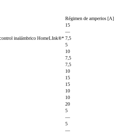
Régimen de amperios [A]
15
—
a de control inalámbrico HomeLInk®*
7,5
5
10
7,5
7,5
10
15
15
10
10
20
5
—
5
—