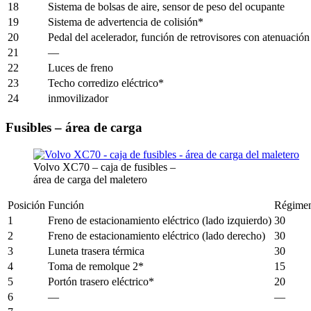
18
Sistema de bolsas de aire, sensor de peso del ocupante
19
Sistema de advertencia de colisión*
20
Pedal del acelerador, función de retrovisores con atenuación
21
—
22
Luces de freno
23
Techo corredizo eléctrico*
24
inmovilizador
Fusibles – área de carga
Volvo XC70 – caja de fusibles –
área de carga del maletero
Posición
Función
Régimen
1
Freno de estacionamiento eléctrico (lado izquierdo)
30
2
Freno de estacionamiento eléctrico (lado derecho)
30
3
Luneta trasera térmica
30
4
Toma de remolque 2*
15
5
Portón trasero eléctrico*
20
6
—
—