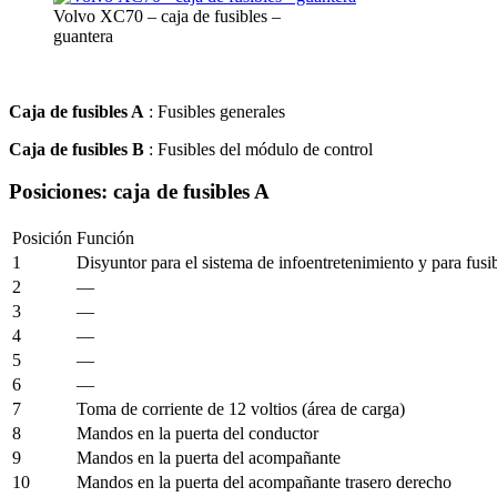
Volvo XC70 – caja de fusibles –
guantera
Caja de fusibles A
: Fusibles generales
Caja de fusibles B
: Fusibles del módulo de control
Posiciones: caja de fusibles A
Posición
Función
1
Disyuntor para el sistema de infoentretenimiento y para fusi
2
—
3
—
4
—
5
—
6
—
7
Toma de corriente de 12 voltios (área de carga)
8
Mandos en la puerta del conductor
9
Mandos en la puerta del acompañante
10
Mandos en la puerta del acompañante trasero derecho