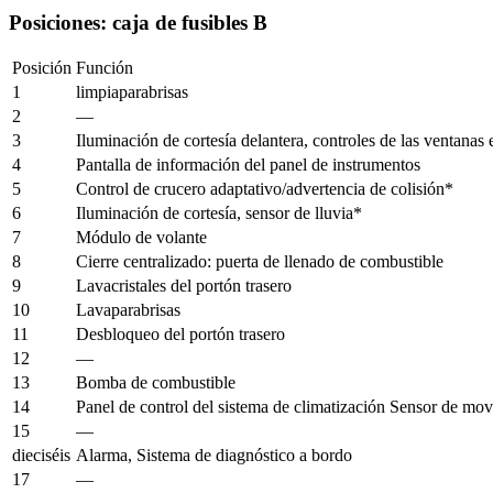
Posiciones: caja de fusibles B
Posición
Función
1
limpiaparabrisas
2
—
3
Iluminación de cortesía delantera, controles de las ventanas
4
Pantalla de información del panel de instrumentos
5
Control de crucero adaptativo/advertencia de colisión*
6
Iluminación de cortesía, sensor de lluvia*
7
Módulo de volante
8
Cierre centralizado: puerta de llenado de combustible
9
Lavacristales del portón trasero
10
Lavaparabrisas
11
Desbloqueo del portón trasero
12
—
13
Bomba de combustible
14
Panel de control del sistema de climatización Sensor de mo
15
—
dieciséis
Alarma, Sistema de diagnóstico a bordo
17
—