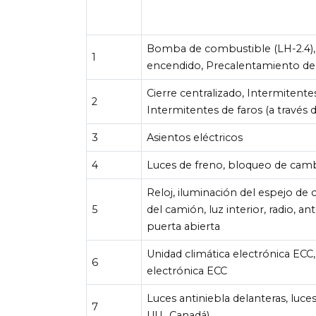
Bomba de combustible (LH-2.4),
1
encendido, Precalentamiento d
Cierre centralizado, Intermitente
2
Intermitentes de faros (a través de
3
Asientos eléctricos
4
Luces de freno, bloqueo de cam
Reloj, iluminación del espejo de c
5
del camión, luz interior, radio, an
puerta abierta
Unidad climática electrónica ECC,
6
electrónica ECC
Luces antiniebla delanteras, luce
7
UU., Canadá)