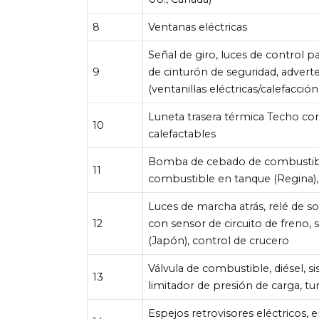
8
Ventanas eléctricas
Señal de giro, luces de control p
9
de cinturón de seguridad, adverten
(ventanillas eléctricas/calefacción
Luneta trasera térmica Techo corr
10
calefactables
Bomba de cebado de combustibl
11
combustible en tanque (Regina)
Luces de marcha atrás, relé de s
12
con sensor de circuito de freno,
(Japón), control de crucero
Válvula de combustible, diésel, s
13
limitador de presión de carga, tu
Espejos retrovisores eléctricos, 