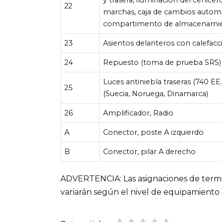
22
marchas, caja de cambios automát
compartimento de almacenamien
23
Asientos delanteros con calefacc
24
Repuesto (toma de prueba SRS)
Luces antiniebla traseras (740 EE
25
(Suecia, Noruega, Dinamarca)
26
Amplificador, Radio
A
Conector, poste A izquierdo
B
Conector, pilar A derecho
ADVERTENCIA: Las asignaciones de termin
variarán según el nivel de equipamiento 