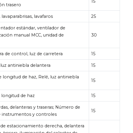
15
ón trasero
, lavaparabrisas, lavafaros
25
ntador estándar, ventilador de
zación manual MCC, unidad de
30
a de control, luz de carretera
15
 luz antiniebla delantera
15
 longitud de haz, Relé, luz antiniebla
15
 longitud de haz
15
das, delanteras y traseras; Número de
15
de instrumentos y controles
uz de estacionamiento derecha, delantera
o, trasera, iluminación del selector de