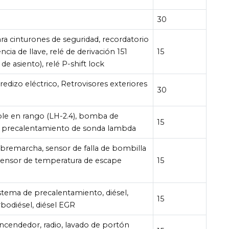
30
ara cinturones de seguridad, recordatorio
cia de llave, relé de derivación 151
15
 de asiento), relé P-shift lock
edizo eléctrico, Retrovisores exteriores
30
e en rango (LH-2.4), bomba de
15
, precalentamiento de sonda lambda
obremarcha, sensor de falla de bombilla
 sensor de temperatura de escape
15
istema de precalentamiento, diésel,
15
rbodiésel, diésel EGR
encendedor, radio, lavado de portón