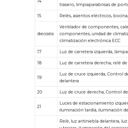
14
trasero, limpiaparabrisas de port
15
Relés, asientos eléctricos, bocina
Ventilador de componentes, cale
dieciséis
componentes, unidad de climati
climatización electrónica ECC
17
Luz de carretera izquierda, lámpar
18
Luz de carretera derecha, relé de
Luz de cruce izquierda, Control de
19
delantera
20
Luz de cruce derecha, Control de
Luces de estacionamiento izquier
21
iluminación tardía, iluminación 
Relé, luz antiniebla delantera, l
y trasera, iluminación del cenicer