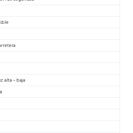
ible
arretera
z alta – baja
la