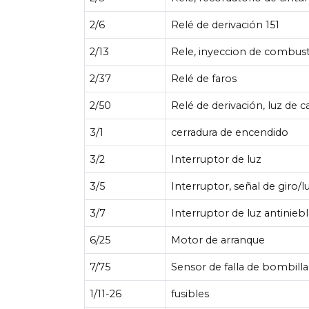
2/6
Relé de derivación 151
2/13
Rele, inyeccion de combust
2/37
Relé de faros
2/50
Relé de derivación, luz de c
3/1
cerradura de encendido
3/2
Interruptor de luz
3/5
Interruptor, señal de giro/lu
3/7
Interruptor de luz antinieb
6/25
Motor de arranque
7/75
Sensor de falla de bombilla
1/11-26
fusibles