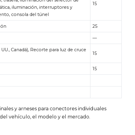
15
ica, iluminación, interruptores y
to, consola del túnel
ión
25
—
. UU., Canadá), Recorte para luz de cruce
15
15
ales y arneses para conectores individuales
del vehículo, el modelo y el mercado.