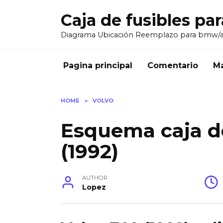
Skip
Caja de fusibles pa
to
content
Diagrama Ubicación Reemplazo para bmw/
Pagina principal
Comentario
Ma
HOME
»
VOLVO
Esquema caja de
(1992)
AUTHOR
Lopez