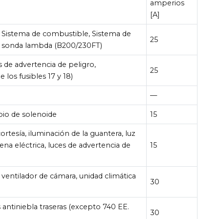
amperios
[A]
 Sistema de combustible, Sistema de
25
e sonda lambda (B200/230FT)
s de advertencia de peligro,
25
 los fusibles 17 y 18)
—
bio de solenoide
15
ortesía, iluminación de la guantera, luz
tena eléctrica, luces de advertencia de
15
 ventilador de cámara, unidad climática
30
s antiniebla traseras (excepto 740 EE.
30