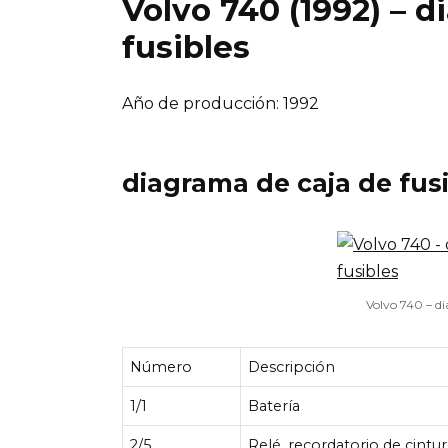
Volvo 740 (1992) – 
fusibles
Año de producción: 1992
diagrama de caja de fus
Volvo 740 – di
Número
Descripción
1/1
Batería
2/5
Relé, recordatorio de cintu