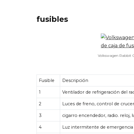
fusibles
Volkswagen Rabbit GT
Fusible
Descripción
1
Ventilador de refrigeración del ra
2
Luces de freno, control de cruce
3
cigarro encendedor, radio. reloj, l
4
Luz intermitente de emergencia