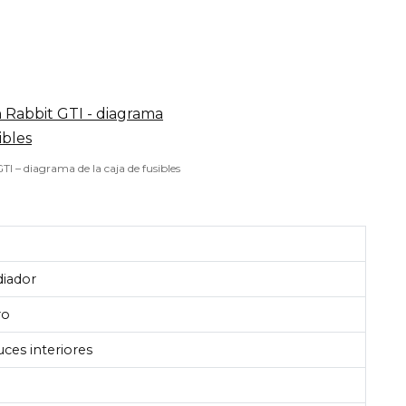
I – diagrama de la caja de fusibles
diador
ro
uces interiores