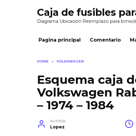
Skip
Caja de fusibles pa
to
content
Diagrama Ubicación Reemplazo para bmw/
Pagina principal
Comentario
Ma
HOME
»
VOLKSWAGEN
Esquema caja de
Volkswagen Rabb
– 1974 – 1984
AUTHOR
Lopez