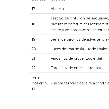
17
Abierto
Testigo de cinturón de seguridad,
18
nivel/temperatura del refrigeran
aceite y voltios; control de cruc
19
Señal de giro; luz de advertencia
20
Luces de matrícula, luz de malet
21
Faros (luz de cruce, izquierda)
22
Faros (luz de cruce, derecha)
Relé
posición
Fusible térmico del aire acondic
17