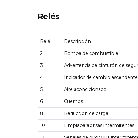
Relés
Relé
Descripción
2
Bomba de combustible
3
Advertencia de cinturón de segu
4
Indicador de cambio ascendente
5
Aire acondicionado
6
Cuernos
8
Reducción de carga
10
Limpiaparabrisas intermitentes
12
Señales de giro y luz intermiten