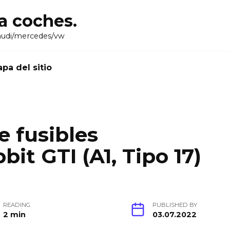
ra coches.
audi/mercedes/vw
pa del sitio
 fusibles
it GTI (A1, Tipo 17)
READING
PUBLISHED BY
2 min
03.07.2022