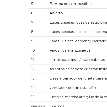
5
Bomba de combustible
6
Abierto
7
Luces traseras, luces de estaciona
8
Luces traseras, luces de estacion
9
Faros (luz alta, derecha); indicado
10
Faros (luz alta, izquierda)
11
Limpiaparabrisas/lavaparabrisas
12
Asientos de cabeza (si están inst
13
Desempañador de luneta trasera
14
ventilador de climatización
15
luces de marcha atrás; luz de la
dieciséis
Cuernos