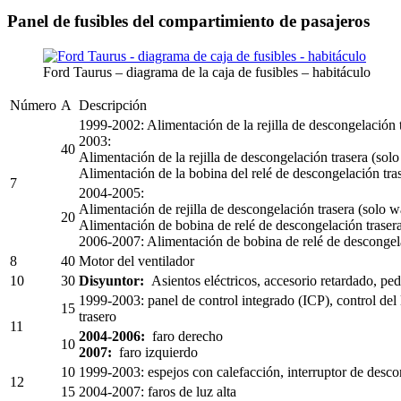
Panel de fusibles del compartimiento de pasajeros
Ford Taurus – diagrama de la caja de fusibles – habitáculo
Número
A
Descripción
1999-2002: Alimentación de la rejilla de descongelación 
2003:
40
Alimentación de la rejilla de descongelación trasera (sol
Alimentación de la bobina del relé de descongelación tras
7
2004-2005:
Alimentación de rejilla de descongelación trasera (solo 
20
Alimentación de bobina de relé de descongelación trasera
2006-2007: Alimentación de bobina de relé de descongela
8
40
Motor del ventilador
10
30
Disyuntor:
Asientos eléctricos, accesorio retardado, ped
1999-2003: panel de control integrado (ICP), control del 
15
trasero
11
2004-2006:
faro derecho
10
2007:
faro izquierdo
10
1999-2003: espejos con calefacción, interruptor de desco
12
15
2004-2007: faros de luz alta