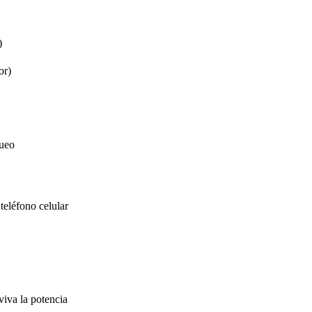
)
or)
queo
teléfono celular
iva la potencia