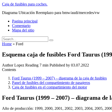
Skip
Caja de fusibles para coches.
to
Diagrama Ubicación Reemplazo para bmw/audi/mercedes/vw
content
Pagina principal
Comentario
Mapa del sitio
Search
for:
Home
»
Ford
Esquema caja de fusibles Ford Taurus (199
Author
Lopez
Reading
7 min
Published by
03.07.2022
Contents
Ford Taurus (1999 – 2007) – diagrama de la caja de fusibles
Panel de fusibles del compartimiento de pasajeros
Caja de fusibles en el compartimiento del motor
Ford Taurus (1999 – 2007) – diagrama de la
Año de producción: 1999, 2000, 2001, 2002, 2003, 2004, 2005, 200