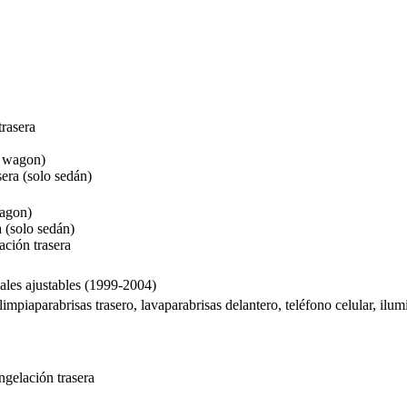
trasera
o wagon)
era (solo sedán)
wagon)
 (solo sedán)
ción trasera
ales ajustables (1999-2004)
limpiaparabrisas trasero, lavaparabrisas delantero, teléfono celular, ilu
ngelación trasera