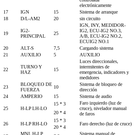
electrónicamente
17
IGN
15
Sistema de arranque
18
D/L-AM2
20
sin circuito
IGN, INY, MEDIDOR-
IG2-
IG2, ECU-IG2 NO.3,
19
25
PRINCIPAL
A/B, ECU-IG2 NO.2,
ECUIG2 NO.1
20
ALT-S
7,5
Cargando sistema
21
AUXILIO
5
AUXILIO
Luces direccionales,
TURNO Y
intermitentes de
22
15
HAZ
emergencia, indicadores y
medidores
BLOQUEO DE
Sistema de bloqueo de
23
10
FUERZA
dirección
24
AMPERIO
15
Sistema de audio
Faro izquierdo (luz de
15 * 3
25
H-LP LH-LO
cruce), nivelador manual
20 * 4
de faros
15 * 3
26
H-LP RH-LO
Faro derecho (luz de cruce)
20 * 4
MNL H-LP
Sistema manual de