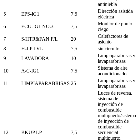
antiniebla
Dirección asistida
5
EPS-IG1
7,5
eléctrica
Monitor de punto
6
ECU-IG1 NO.3
7,5
ciego
Calefactores de
7
S/HTR&FAN F/L
20
asiento
8
H-LP LVL
7,5
sin circuito
Limpiaparabrisas y
9
LAVADORA
10
lavaparabrisas
Sistema de aire
10
A/C-IG1
7,5
acondicionado
Limpiaparabrisas y
11
LIMPIAPARABRISAS
25
lavaparabrisas
Luces de reversa,
sistema de
inyección de
combustible
multipuerto/sistema
de inyección de
combustible
12
BKUP LP
7,5
secuencial
multipuerto,