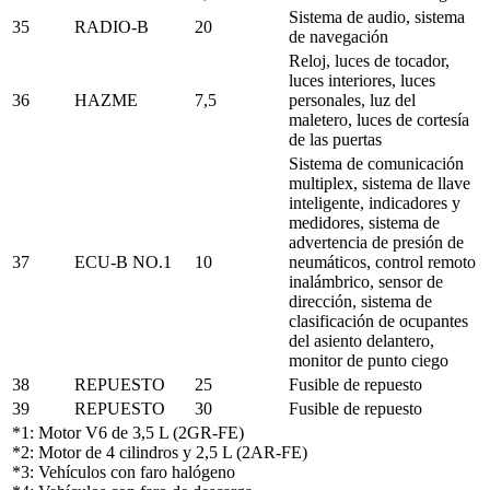
Sistema de audio, sistema
35
RADIO-B
20
de navegación
Reloj, luces de tocador,
luces interiores, luces
36
HAZME
7,5
personales, luz del
maletero, luces de cortesía
de las puertas
Sistema de comunicación
multiplex, sistema de llave
inteligente, indicadores y
medidores, sistema de
advertencia de presión de
37
ECU-B NO.1
10
neumáticos, control remoto
inalámbrico, sensor de
dirección, sistema de
clasificación de ocupantes
del asiento delantero,
monitor de punto ciego
38
REPUESTO
25
Fusible de repuesto
39
REPUESTO
30
Fusible de repuesto
*1: Motor V6 de 3,5 L (2GR-FE)
*2: Motor de 4 cilindros y 2,5 L (2AR-FE)
*3: Vehículos con faro halógeno