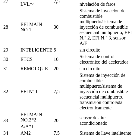
27
7,5
LVL*4
nivelación de faros
Sistema de inyección de
combustible
multipuerto/sistema de
EFI-MAIN
28
30
inyección de combustible
NO.1
secuencial multipuerto, EFI
N.° 2, EFI N.° 3, sensor
A/F
29
INTELIGENTE
5
sin circuito
Sistema de control
30
ETCS
10
electrónico del acelerador
31
REMOLQUE
20
sin circuito
Sistema de inyección de
combustible
multipuerto/sistema de
32
EFI Nº 1
7,5
inyección de combustible
secuencial multipuerto,
transmisión controlada
electrónicamente
EFI-MAIN
sensor de aire
NO.2*2
33
20
acondicionado
A/A*1
34
AM2
7,5
Sistema de llave inteligente