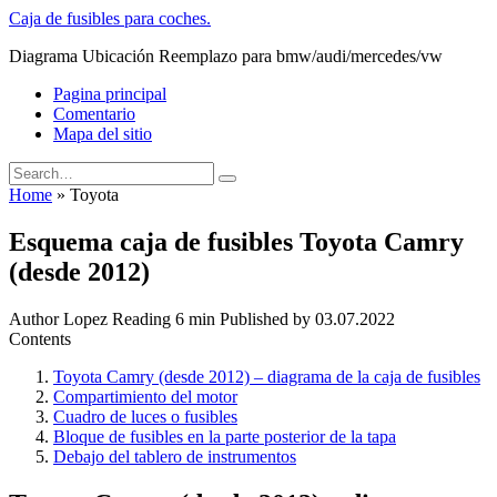
Skip
Caja de fusibles para coches.
to
Diagrama Ubicación Reemplazo para bmw/audi/mercedes/vw
content
Pagina principal
Comentario
Mapa del sitio
Search
for:
Home
»
Toyota
Esquema caja de fusibles Toyota Camry
(desde 2012)
Author
Lopez
Reading
6 min
Published by
03.07.2022
Contents
Toyota Camry (desde 2012) – diagrama de la caja de fusibles
Compartimiento del motor
Cuadro de luces o fusibles
Bloque de fusibles en la parte posterior de la tapa
Debajo del tablero de instrumentos