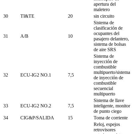
apertura del
maletero
30
TI&TE
20
sin circuito
Sistema de
clasificación de
ocupantes del
31
A/B
10
pasajero delantero,
sistema de bolsas
de aire SRS
Sistema de
inyección de
combustible
multipuerto/sistema
32
ECU-IG2 NO.1
7,5
de inyección de
combustible
secuencial
multipuerto
Sistema de llave
33
ECU-IG2 NO.2
7,5
inteligente, monitor
de punto ciego
34
CIG&P/SALIDA
15
Toma de corriente
Reloj, espejos
retrovisores