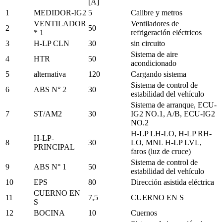
[A]
1
MEDIDOR-IG2
5
Calibre y metros
VENTILADOR
Ventiladores de
2
50
* 1
refrigeración eléctricos
3
H-LP CLN
30
sin circuito
Sistema de aire
4
HTR
50
acondicionado
5
alternativa
120
Cargando sistema
Sistema de control de
6
ABS N° 2
30
estabilidad del vehículo
Sistema de arranque, ECU-
7
ST/AM2
30
IG2 NO.1, A/B, ECU-IG2
NO.2
H-LP LH-LO, H-LP RH-
H-LP-
8
30
LO, MNL H-LP LVL,
PRINCIPAL
faros (luz de cruce)
Sistema de control de
9
ABS N° 1
50
estabilidad del vehículo
10
EPS
80
Dirección asistida eléctrica
CUERNO EN
11
7,5
CUERNO EN S
S
12
BOCINA
10
Cuernos