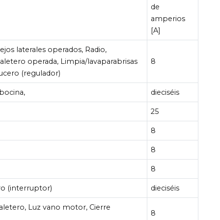
de
amperios
[A]
ejos laterales operados, Radio,
maletero operada, Limpia/lavaparabrisas
8
ucero (regulador)
 bocina,
dieciséis
25
8
8
8
o (interruptor)
dieciséis
aletero, Luz vano motor, Cierre
8