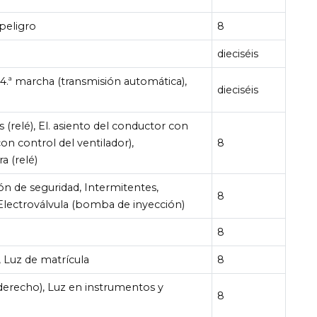
peligro
8
dieciséis
 4.ª marcha (transmisión automática),
dieciséis
 (relé), El. asiento del conductor con
on control del ventilador),
8
a (relé)
ón de seguridad, Intermitentes,
8
Electroválvula (bomba de inyección)
8
, Luz de matrícula
8
derecho), Luz en instrumentos y
8