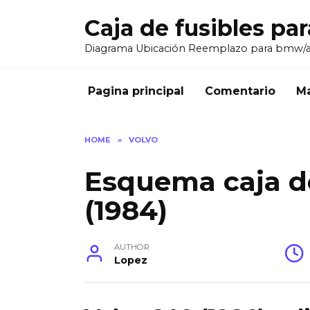
Skip
Caja de fusibles pa
to
content
Diagrama Ubicación Reemplazo para bmw/
Pagina principal
Comentario
Ma
HOME
»
VOLVO
Esquema caja de
(1984)
AUTHOR
Lopez