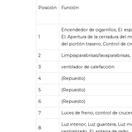
Posición
Función
Encendedor de cigarrillos, El. esp
1
El. Apertura de la cerradura del 
del portón trasero, Control de cr
2
Limpiaparabrisas/lavaparabrisas,
3
ventilador de calefacción
4
(Repuesto)
5
(Repuesto)
6
(Repuesto)
7
Luces de freno, control de crucer
Luz interior, Luz guantera, Luz m
8
centralizado, El. antena de radio