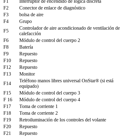
F1
Interruptor de encendido de lógica discreta
F2
Conector de enlace de diagnóstico
F3
bolsa de aire
F4
Grupo
Controlador de aire acondicionado de ventilación de
F5
calefacción
F6
Módulo de control del cuerpo 2
F8
Batería
F9
Repuesto
F10
Repuesto
F12
Repuesto
F13
Monitor
Teléfono manos libres universal OnStar® (si está
F14
equipado)
F15
Módulo de control del cuerpo 3
F 16
Módulo de control del cuerpo 4
F17
Toma de corriente 1
F18
Toma de corriente 2
F19
Retroiluminación de los controles del volante
F20
Repuesto
F21
Repuesto