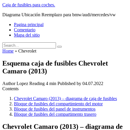
Skip
Caja de fusibles para coches.
to
Diagrama Ubicación Reemplazo para bmw/audi/mercedes/vw
content
Pagina principal
Comentario
Mapa del sitio
Search
for:
Home
»
Chevrolet
Esquema caja de fusibles Chevrolet
Camaro (2013)
Author
Lopez
Reading
4 min
Published by
04.07.2022
Contents
Chevrolet Camaro (2013) – diagrama de caja de fusibles
Bloque de fusibles del compartimiento del motor
Bloque de fusibles del panel de instrumentos
Bloque de fusibles del compartimento trasero
Chevrolet Camaro (2013) – diagrama de