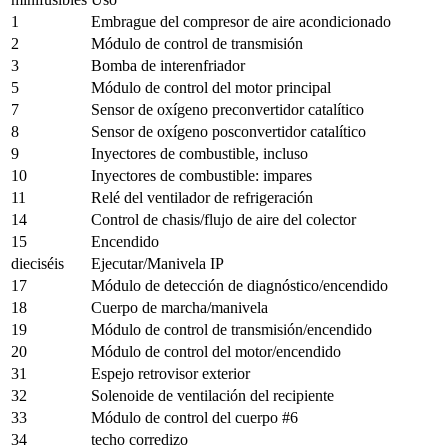
1
Embrague del compresor de aire acondicionado
2
Módulo de control de transmisión
3
Bomba de interenfriador
5
Módulo de control del motor principal
7
Sensor de oxígeno preconvertidor catalítico
8
Sensor de oxígeno posconvertidor catalítico
9
Inyectores de combustible, incluso
10
Inyectores de combustible: impares
11
Relé del ventilador de refrigeración
14
Control de chasis/flujo de aire del colector
15
Encendido
dieciséis
Ejecutar/Manivela IP
17
Módulo de detección de diagnóstico/encendido
18
Cuerpo de marcha/manivela
19
Módulo de control de transmisión/encendido
20
Módulo de control del motor/encendido
31
Espejo retrovisor exterior
32
Solenoide de ventilación del recipiente
33
Módulo de control del cuerpo #6
34
techo corredizo