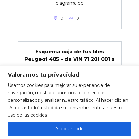
diagrama de
0
0
Esquema caja de fusibles
Peugeot 405 – de VIN 71 201 001 a
71 408 189
Valoramos tu privacidad
Peugeot 405 – de VIN 71 201 001 a 71
408 189 – diagrama
Usamos cookies para mejorar su experiencia de
navegación, mostrarle anuncios o contenidos
0
0
personalizados y analizar nuestro tráfico. Al hacer clic en
“Aceptar todo” usted da su consentimiento a nuestro
uso de las cookies.
Aceptar todo
© 2026 Caja de fusibles para coches.