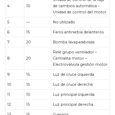
4
10
de cambios automática –
Unidad de control del motor
5
—
No utilizado
6
15
Faros antiniebla delanteros
7
20
Bomba lavaparabrisas
Relé grupo ventilador –
8
20
Centralita motor –
Electroválvula gestión motor
9
15
Luz de cruce izquierda
10
15
Luz de cruce derecha
11
10
Luz principal izquierda
12
15
Luz principal derecha
13
15
Cuernos