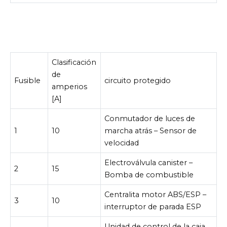
Clasificación
de
Fusible
circuito protegido
amperios
[A]
Conmutador de luces de
1
10
marcha atrás – Sensor de
velocidad
Electroválvula canister –
2
15
Bomba de combustible
Centralita motor ABS/ESP –
3
10
interruptor de parada ESP
Unidad de control de la caja