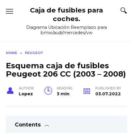
Skip
Caja de fusibles para
to
content
coches.
Diagrama Ubicación Reemplazo para
bmw/audi/mercedes/vw
HOME
»
PEUGEOT
Esquema caja de fusibles
Peugeot 206 CC (2003 – 2008)
AUTHOR
READING
PUBLISHED BY
Lopez
3 min
03.07.2022
Contents