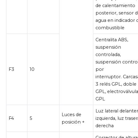
de calentamiento
posterior, sensor 
agua en indicador 
combustible
Centralita ABS,
suspensión
controlada,
suspensión contro
F3
10
por
interruptor. Carcas
3 relés GPL, doble 
GPL, electroválvul
GPL
Luz lateral delante
Luces de
F4
5
izquierda, luz traser
posición +
derecha
Corrector de altura