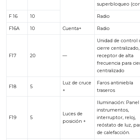
superbloqueo (cor
F 16
10
Radio
F16A
10
Cuenta+
Radio
Unidad de control 
cierre centralizado,
F17
20
—
receptor de alta
frecuencia para cie
centralizado
Luz de cruce
Faros antiniebla
F18
5
+
traseros
Iluminación: Panel
instrumentos,
Luces de
F19
5
interruptor, reloj,
posición +
reóstato de luz, pa
de calefacción.