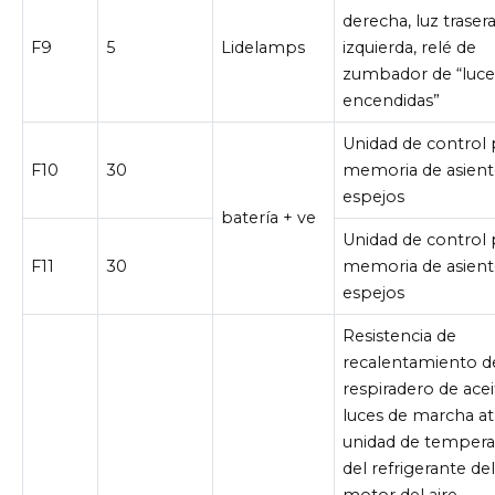
derecha, luz traser
F9
5
Lidelamps
izquierda, relé de
zumbador de “luce
encendidas”
Unidad de control 
F10
30
memoria de asient
espejos
batería + ve
Unidad de control 
F11
30
memoria de asient
espejos
Resistencia de
recalentamiento d
respiradero de acei
luces de marcha at
unidad de tempera
del refrigerante de
motor del aire