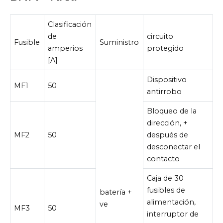
Clasificación
de
circuito
Fusible
Suministro
amperios
protegido
[A]
Dispositivo
MF1
50
antirrobo
Bloqueo de la
dirección, +
MF2
50
después de
desconectar el
contacto
Caja de 30
fusibles de
batería +
alimentación,
ve
MF3
50
interruptor de