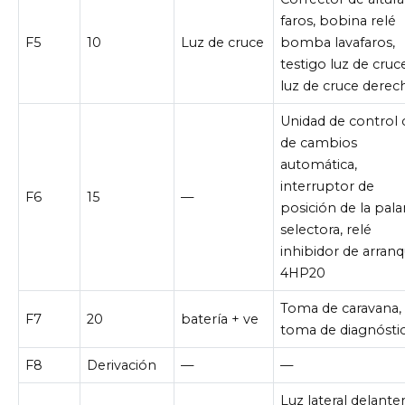
faros, bobina relé
F5
10
Luz de cruce
bomba lavafaros,
testigo luz de cruc
luz de cruce derec
Unidad de control 
de cambios
automática,
interruptor de
F6
15
—
posición de la pal
selectora, relé
inhibidor de arran
4HP20
Toma de caravana,
F7
20
batería + ve
toma de diagnósti
F8
Derivación
—
—
Luz lateral delante