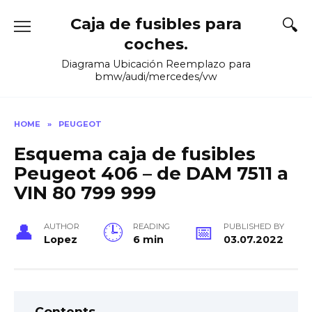
Skip
Caja de fusibles para
to
content
coches.
Diagrama Ubicación Reemplazo para
bmw/audi/mercedes/vw
HOME
»
PEUGEOT
Esquema caja de fusibles
Peugeot 406 – de DAM 7511 a
VIN 80 799 999
AUTHOR
READING
PUBLISHED BY
Lopez
6 min
03.07.2022
Contents