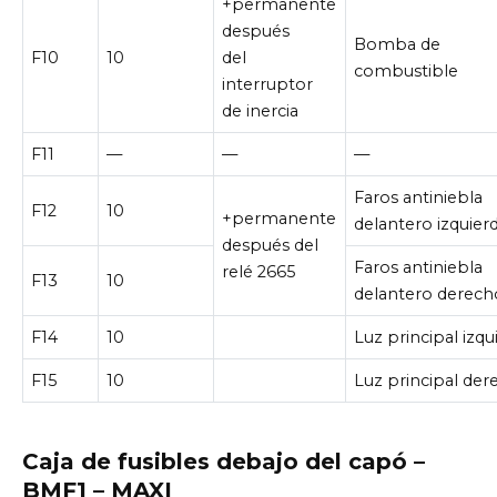
+permanente
después
Bomba de
F10
10
del
combustible
interruptor
de inercia
F11
—
—
—
Faros antiniebla
F12
10
+permanente
delantero izquier
después del
Faros antiniebla
relé 2665
F13
10
delantero derech
F14
10
Luz principal izqu
F15
10
Luz principal der
Caja de fusibles debajo del capó –
BMF1 – MAXI