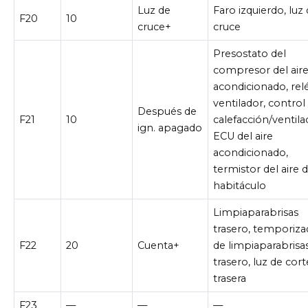
Luz de
Faro izquierdo, luz
F20
10
cruce+
cruce
Presostato del
compresor del air
acondicionado, rel
ventilador, control
Después de
F21
10
calefacción/ventila
ign. apagado
ECU del aire
acondicionado,
termistor del aire d
habitáculo
Limpiaparabrisas
trasero, temporiza
F22
20
Cuenta+
de limpiaparabrisa
trasero, luz de cort
trasera
F23
—
—
—