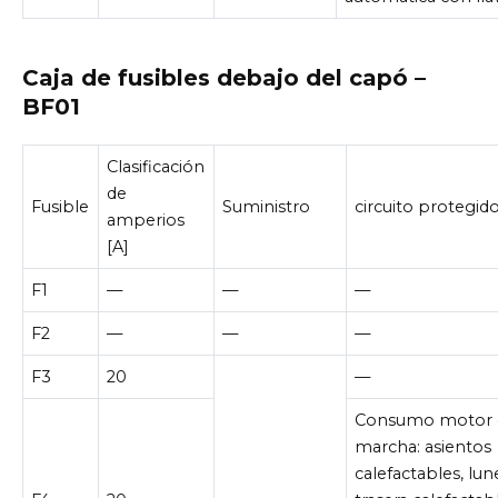
Caja de fusibles debajo del capó –
BF01
Clasificación
de
Fusible
Suministro
circuito protegid
amperios
[A]
F1
—
—
—
F2
—
—
—
F3
20
—
Consumo motor 
marcha: asientos
calefactables, lun