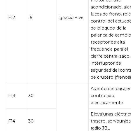
acondicionado, ala
luces de freno, rel
F12
15
ignacio + ve
control del actuad
de bloqueo de la
palanca de cambio
receptor de alta
frecuencia para el
cierre centralizado,
interruptor de
seguridad del cont
de crucero (frenos
Asiento del pasaje
F13
30
controlado
eléctricamente
Elevalunas eléctric
F14
30
trasero, servounid
radio JBL