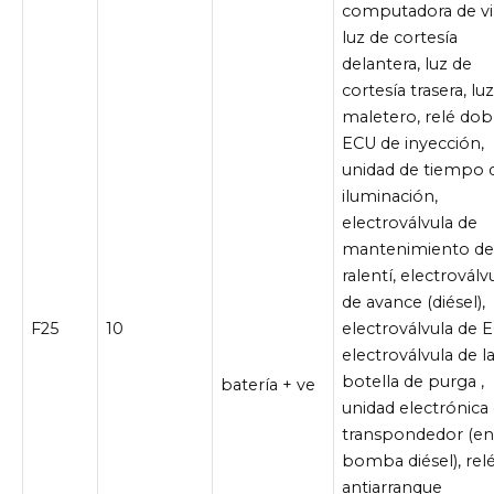
computadora de via
luz de cortesía
delantera, luz de
cortesía trasera, lu
maletero, relé dob
ECU de inyección,
unidad de tiempo 
iluminación,
electroválvula de
mantenimiento d
ralentí, electroválv
de avance (diésel),
F25
10
electroválvula de 
electroválvula de l
botella de purga ,
batería + ve
unidad electrónica
transpondedor (e
bomba diésel), rel
antiarranque