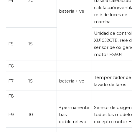
F4
20
trasera calefactab
calefacción/ventil
batería + ve
relé de luces de
marcha
Unidad de contro
XU10J2CTE, relé d
F5
15
sensor de oxígen
motor ES9J4
F6
—
—
—
Temporizador de
F7
15
batería + ve
lavado de faros
F8
—
—
—
+permanente
Sensor de oxíge
F9
10
tras
todos los modelo
doble relevo
excepto motor E