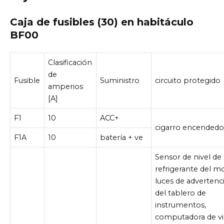
Caja de fusibles (30) en habitáculo
BF00
Clasificación
de
Fusible
Suministro
circuito protegido
amperios
[A]
F1
10
ACC+
cigarro encendedo
F1A
10
batería + ve
Sensor de nivel de
refrigerante del m
luces de advertenc
del tablero de
instrumentos,
computadora de via