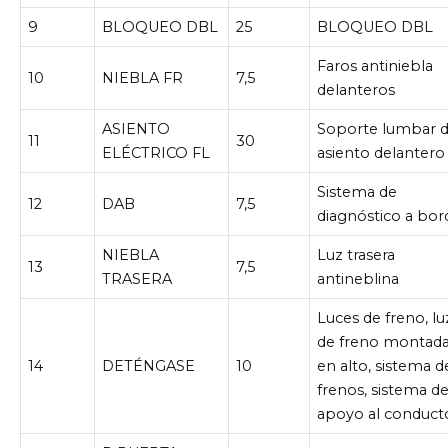
9
BLOQUEO DBL
25
BLOQUEO DBL
Faros antiniebla
10
NIEBLA FR
7,5
delanteros
ASIENTO
Soporte lumbar d
11
30
ELÉCTRICO FL
asiento delantero
Sistema de
12
DAB
7,5
diagnóstico a bor
NIEBLA
Luz trasera
13
7,5
TRASERA
antineblina
Luces de freno, lu
de freno montad
14
DETÉNGASE
10
en alto, sistema d
frenos, sistema d
apoyo al conduct