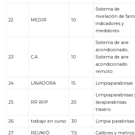
Sistema de
nivelación de faro
22
MEDIR
10
indicadores y
medidores
Sistema de aire
acondicionado,
23
C.A
10
Sistema de aire
acondicionado
remoto
24
LAVADORA
15
Limpiaparabrisas
Limpiaparabrisas 
25
RR WIP
20
lavaparabrisas
trasero
26
trabajo en curso
30
Limpia parabrisas
27
REUNIÓ
7,5
Calibres y metros