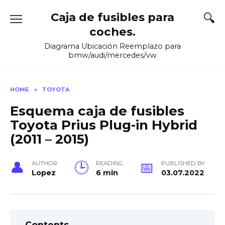
Skip
Caja de fusibles para
to
content
coches.
Diagrama Ubicación Reemplazo para
bmw/audi/mercedes/vw
HOME
»
TOYOTA
Esquema caja de fusibles
Toyota Prius Plug-in Hybrid
(2011 – 2015)
AUTHOR
READING
PUBLISHED BY
Lopez
6 min
03.07.2022
Contents