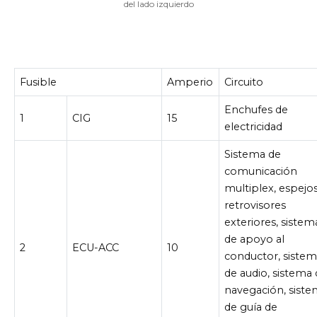
del lado izquierdo
Fusible
Amperio
Circuito
Enchufes de
1
CIG
15
electricidad
Sistema de
comunicación
multiplex, espejo
retrovisores
exteriores, sistem
de apoyo al
2
ECU-ACC
10
conductor, siste
de audio, sistema
navegación, sist
de guía de