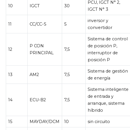
PCU, IGCT N° 2,
10
IGCT
30
IGCT N° 3
inversor y
11
CC/CC-S
5
convertidor
Sistema de control
P CON
de posición P,
12
7,5
PRINCIPAL
interruptor de
posición P
Sistema de gestión
13
AM2
7,5
de energía
Sistema inteligente
de entrada y
14
ECU-B2
7,5
arranque, sistema
híbrido
15
MAYDAY/DCM
10
sin circuito