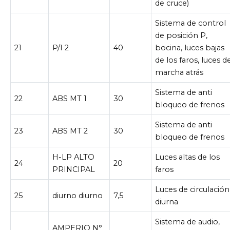
de cruce)
Sistema de control
de posición P,
21
P/I 2
40
bocina, luces bajas
de los faros, luces d
marcha atrás
Sistema de anti
22
ABS MT 1
30
bloqueo de frenos
Sistema de anti
23
ABS MT 2
30
bloqueo de frenos
H-LP ALTO
Luces altas de los
24
20
PRINCIPAL
faros
Luces de circulación
25
diurno diurno
7,5
diurna
Sistema de audio,
AMPERIO N°