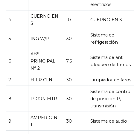
eléctricos
CUERNO EN
4
10
CUERNO EN S
S
Sistema de
5
ING W/P
30
refrigeración
ABS
Sistema de anti
6
PRINCIPAL
7,5
bloqueo de frenos
N° 2
7
H-LP CLN
30
Limpiador de faros
Sistema de control
8
P-CON MTR
30
de posición P,
transmisión
AMPERIO N°
9
30
Sistema de audio
1