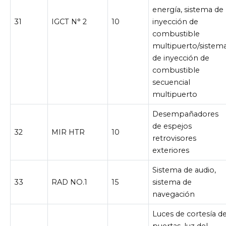
energía, sistema de
31
IGCT N° 2
10
inyección de
combustible
multipuerto/sistem
de inyección de
combustible
secuencial
multipuerto
Desempañadores
de espejos
32
MIR HTR
10
retrovisores
exteriores
Sistema de audio,
33
RAD NO.1
15
sistema de
navegación
Luces de cortesía d