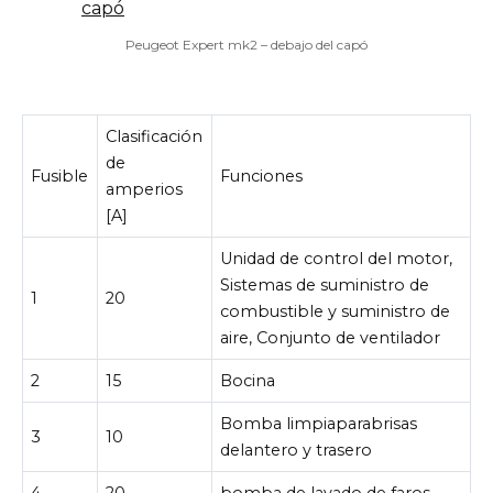
Peugeot Expert mk2 – debajo del capó
Clasificación
de
Fusible
Funciones
amperios
[A]
Unidad de control del motor,
Sistemas de suministro de
1
20
combustible y suministro de
aire, Conjunto de ventilador
2
15
Bocina
Bomba limpiaparabrisas
3
10
delantero y trasero