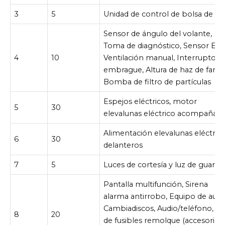
3
5
Unidad de control de bolsa de air
Sensor de ángulo del volante,
Toma de diagnóstico, Sensor ESP
4
10
Ventilación manual, Interruptor 
embrague, Altura de haz de faros
Bomba de filtro de partículas
Espejos eléctricos, motor
5
30
elevalunas eléctrico acompañan
Alimentación elevalunas eléctric
6
30
delanteros
7
5
Luces de cortesía y luz de guante
Pantalla multifunción, Sirena
alarma antirrobo, Equipo de audi
Cambiadiscos, Audio/teléfono, Ca
8
20
de fusibles remolque (accesorio),