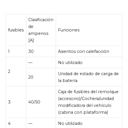
Clasificación
de
fusibles
Funciones
amperios
[A]
1
30
Asientos con calefacción
—
No utilizado
2
Unidad de estado de carga de
20
la batería
Caja de fusibles del remolque
(accesorio)/Cochera/unidad
3
40/50
modificadora del vehículo
(cabina con plataforma)
4
—
No utilizado