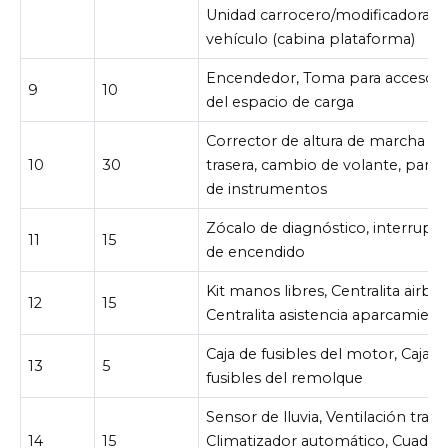
Unidad carrocero/modificadora
vehículo (cabina plataforma)
Encendedor, Toma para accesori
9
10
del espacio de carga
Corrector de altura de marcha
10
30
trasera, cambio de volante, panel
de instrumentos
Zócalo de diagnóstico, interrupto
11
15
de encendido
Kit manos libres, Centralita airbag
12
15
Centralita asistencia aparcamient
Caja de fusibles del motor, Caja d
13
5
fusibles del remolque
Sensor de lluvia, Ventilación traser
14
15
Climatizador automático, Cuadro