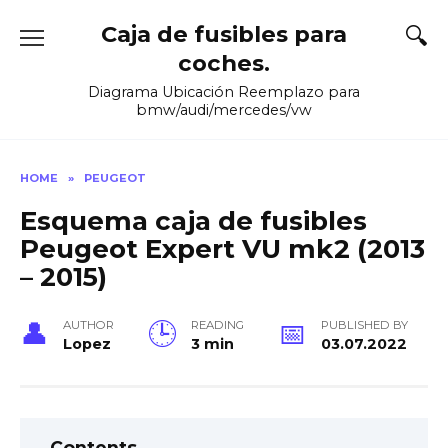
Skip
Caja de fusibles para
to
content
coches.
Diagrama Ubicación Reemplazo para
bmw/audi/mercedes/vw
HOME
»
PEUGEOT
Esquema caja de fusibles
Peugeot Expert VU mk2 (2013
– 2015)
AUTHOR
READING
PUBLISHED BY
Lopez
3 min
03.07.2022
Contents