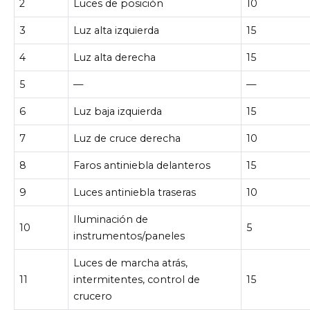
2
Luces de posición
10
3
Luz alta izquierda
15
4
Luz alta derecha
15
5
—
—
6
Luz baja izquierda
15
7
Luz de cruce derecha
10
8
Faros antiniebla delanteros
15
9
Luces antiniebla traseras
10
Iluminación de
10
5
instrumentos/paneles
Luces de marcha atrás,
11
intermitentes, control de
15
crucero