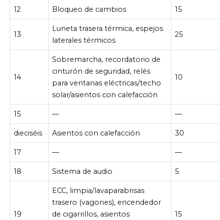
12
Bloqueo de cambios
15
Luneta trasera térmica, espejos
13
25
laterales térmicos
Sobremarcha, recordatorio de
cinturón de seguridad, relés
14
10
para ventanas eléctricas/techo
solar/asientos con calefacción
15
—
—
dieciséis
Asientos con calefacción
30
17
—
—
18
Sistema de audio
5
ECC, limpia/lavaparabrisas
trasero (vagones), encendedor
19
de cigarrillos, asientos
15