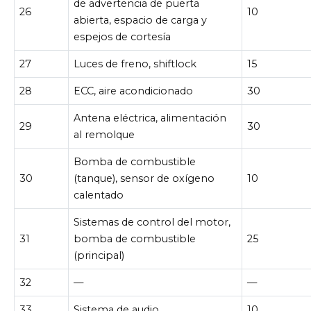
de advertencia de puerta
26
10
abierta, espacio de carga y
espejos de cortesía
27
Luces de freno, shiftlock
15
28
ECC, aire acondicionado
30
Antena eléctrica, alimentación
29
30
al remolque
Bomba de combustible
30
(tanque), sensor de oxígeno
10
calentado
Sistemas de control del motor,
31
bomba de combustible
25
(principal)
32
—
—
33
Sistema de audio
10