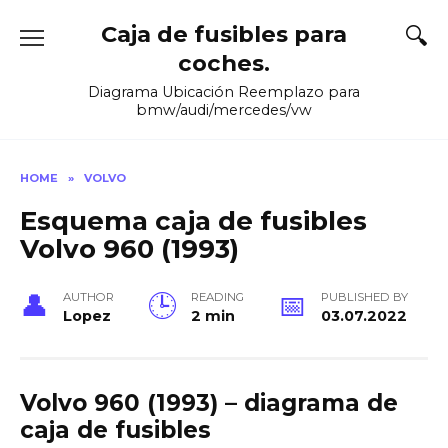
Skip
Caja de fusibles para
to
content
coches.
Diagrama Ubicación Reemplazo para
bmw/audi/mercedes/vw
HOME
»
VOLVO
Esquema caja de fusibles
Volvo 960 (1993)
AUTHOR
READING
PUBLISHED BY
Lopez
2 min
03.07.2022
Volvo 960 (1993) – diagrama de
caja de fusibles