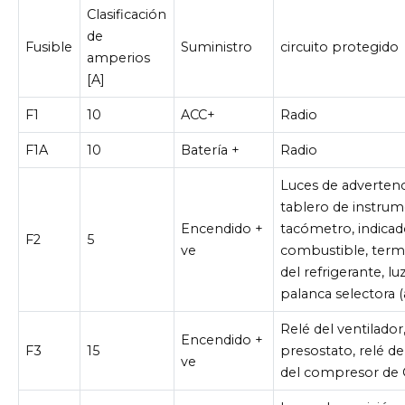
Clasificación
de
Fusible
Suministro
circuito protegido
amperios
[A]
F1
10
ACC+
Radio
F1A
10
Batería +
Radio
Luces de advertenc
tablero de instrum
Encendido +
tacómetro, indicad
F2
5
ve
combustible, term
del refrigerante, lu
palanca selectora (
Relé del ventilador
Encendido +
F3
15
presostato, relé de
ve
del compresor de