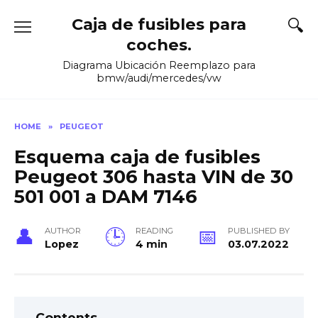
Skip
Caja de fusibles para
to
content
coches.
Diagrama Ubicación Reemplazo para
bmw/audi/mercedes/vw
HOME
»
PEUGEOT
Esquema caja de fusibles
Peugeot 306 hasta VIN de 30
501 001 a DAM 7146
AUTHOR
READING
PUBLISHED BY
Lopez
4 min
03.07.2022
Contents