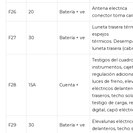
Antena electrica
F26
20
Batería + ve
conector toma car
Luneta trasera térm
espejos
F27
30
Batería + ve
térmicos. Desemp
luneta trasera (cabr
Testigos del cuadr
instrumentos, caje
regulación adiciona
luces de freno, ele
F28
15A
Cuenta +
eléctricos delanter
traseros, techo sola
testigo de carga, re
digital, capó eléctr
Elevalunas eléctric
F29
30
Batería + ve
delanteros, techo s