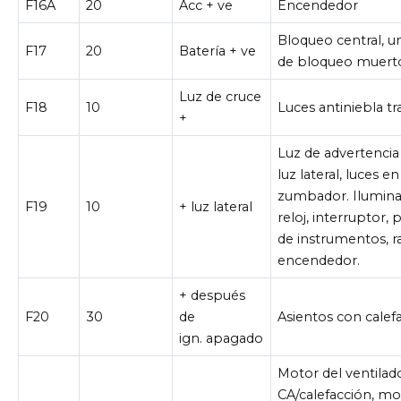
F16A
20
Acc + ve
Encendedor
Bloqueo central, u
F17
20
Batería + ve
de bloqueo muert
Luz de cruce
F18
10
Luces antiniebla tr
+
Luz de advertencia 
luz lateral, luces en
zumbador. Ilumina
F19
10
+ luz lateral
reloj, interruptor, 
de instrumentos, ra
encendedor.
+ después
F20
30
de
Asientos con calef
ign. apagado
Motor del ventilad
CA/calefacción, mo