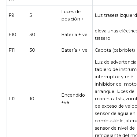
Luces de
F9
5
Luz trasera izquier
posición +
elevalunas eléctric
F10
30
Batería + ve
trasero
F11
30
Batería + ve
Capota (cabriolet)
Luz de advertencia
tablero de instrum
interruptor y relé
inhibidor del moto
arranque, luces de
Encendido
F12
10
marcha atrás, zum
+ve
de exceso de veloc
sensor de agua en 
combustible, aten
sensor de nivel de
refrigerante del m