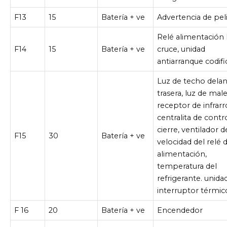
F13
15
Batería + ve
Advertencia de pel
Relé alimentación 
F14
15
Batería + ve
cruce, unidad
antiarranque codif
Luz de techo delan
trasera, luz de mal
receptor de infrarr
centralita de contr
cierre, ventilador d
F15
30
Batería + ve
velocidad del relé 
alimentación,
temperatura del
refrigerante. unidad
interruptor térmic
F 16
20
Batería + ve
Encendedor