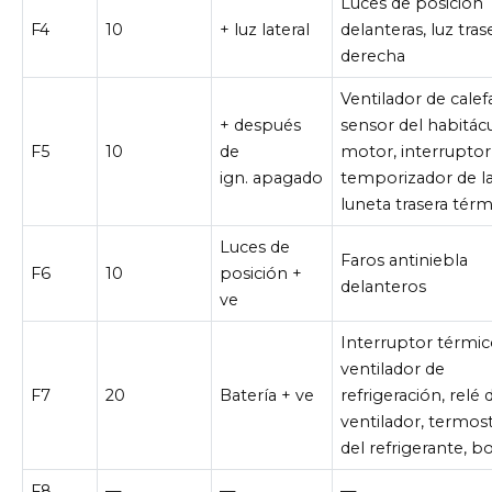
Luces de posición
F4
10
+ luz lateral
delanteras, luz tras
derecha
Ventilador de calef
+ después
sensor del habitác
F5
10
de
motor, interruptor
ign. apagado
temporizador de l
luneta trasera térm
Luces de
Faros antiniebla
F6
10
posición +
delanteros
ve
Interruptor térmic
ventilador de
F7
20
Batería + ve
refrigeración, relé 
ventilador, termos
del refrigerante, b
F8
—
—
—