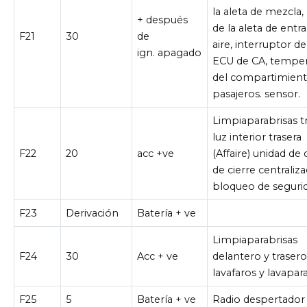
la aleta de mezcla
+ después
de la aleta de entr
F21
30
de
aire, interruptor de
ign. apagado
ECU de CA, temper
del compartimient
pasajeros. sensor.
Limpiaparabrisas t
luz interior trasera
F22
20
acc +ve
(Affaire) unidad de
de cierre centraliza
bloqueo de seguri
F23
Derivación
Batería + ve
Limpiaparabrisas
F24
30
Acc + ve
delantero y trasero
lavafaros y lavapar
F25
5
Batería + ve
Radio despertador