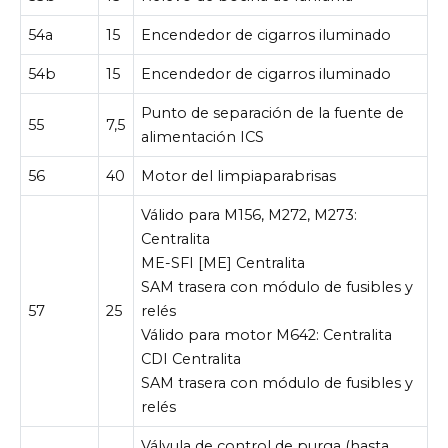
54a
15
Encendedor de cigarros iluminado
54b
15
Encendedor de cigarros iluminado
Punto de separación de la fuente de
55
7,5
alimentación ICS
56
40
Motor del limpiaparabrisas
Válido para M156, M272, M273:
Centralita
ME-SFI [ME] Centralita
SAM trasera con módulo de fusibles y
57
25
relés
Válido para motor M642: Centralita
CDI Centralita
SAM trasera con módulo de fusibles y
relés
Válvula de control de purga (hasta