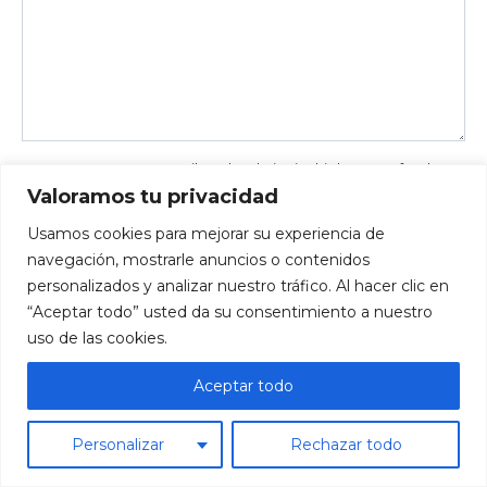
Save my name, email, and website in this browser for the
next time I comment.
Valoramos tu privacidad
Usamos cookies para mejorar su experiencia de
navegación, mostrarle anuncios o contenidos
personalizados y analizar nuestro tráfico. Al hacer clic en
“Aceptar todo” usted da su consentimiento a nuestro
uso de las cookies.
You may also like
Aceptar todo
Personalizar
Rechazar todo
Esquema caja de fusibles
Mercedes Clase C w202 motor