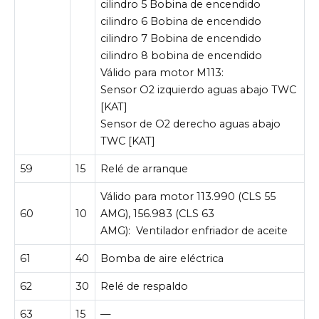
cilindro 5 Bobina de encendido
cilindro 6 Bobina de encendido
cilindro 7 Bobina de encendido
cilindro 8 bobina de encendido
Válido para motor M113:
Sensor O2 izquierdo aguas abajo TWC
[KAT]
Sensor de O2 derecho aguas abajo
TWC [KAT]
59
15
Relé de arranque
Válido para motor 113.990 (CLS 55
60
10
AMG), 156.983 (CLS 63
AMG):
Ventilador enfriador de aceite
61
40
Bomba de aire eléctrica
62
30
Relé de respaldo
63
15
—