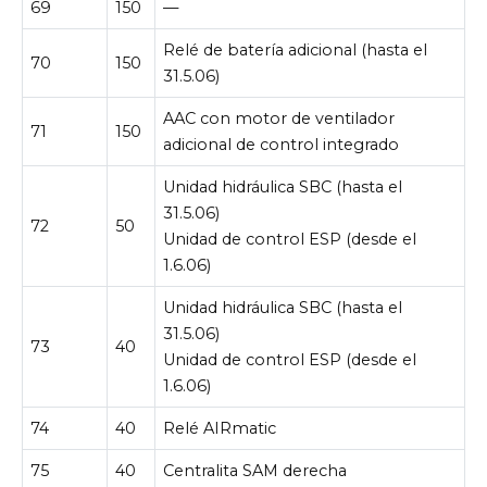
69
150
—
Relé de batería adicional (hasta el
70
150
31.5.06)
AAC con motor de ventilador
71
150
adicional de control integrado
Unidad hidráulica SBC (hasta el
31.5.06)
72
50
Unidad de control ESP (desde el
1.6.06)
Unidad hidráulica SBC (hasta el
31.5.06)
73
40
Unidad de control ESP (desde el
1.6.06)
74
40
Relé AIRmatic
75
40
Centralita SAM derecha