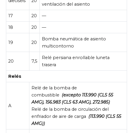
dieciséis
20
ventilación del asiento
17
20
—
18
20
—
Bomba neumática de asiento
19
20
multicontorno
Relé persiana enrollable luneta
20
7,5
trasera
Relés
Relé de la bomba de
combustible
(excepto 113.990 (CLS 55
AMG), 156.983 (CLS 63 AMG), 272.985)
A
Relé de la bomba de circulación del
enfriador de aire de carga
(113.990 (CLS 55
AMG))