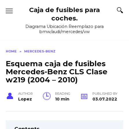
Skip
Caja de fusibles para
to
content
coches.
Diagrama Ubicación Reemplazo para
bmw/audi/mercedes/vw
HOME
»
MERCEDES-BENZ
Esquema caja de fusibles
Mercedes-Benz CLS Clase
w219 (2004 – 2010)
AUTHOR
READING
PUBLISHED BY
Lopez
10 min
03.07.2022
Contents