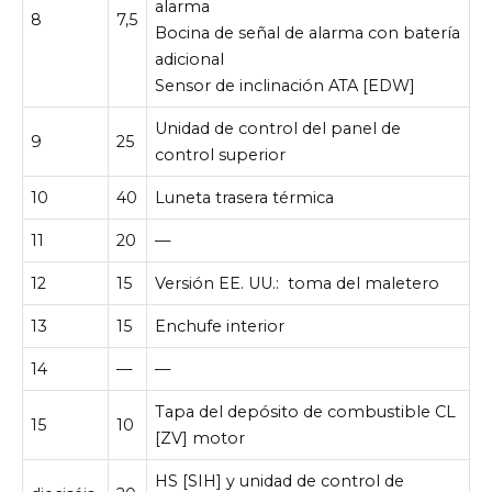
alarma
8
7,5
Bocina de señal de alarma con batería
adicional
Sensor de inclinación ATA [EDW]
Unidad de control del panel de
9
25
control superior
10
40
Luneta trasera térmica
11
20
—
12
15
Versión EE. UU.:
toma del maletero
13
15
Enchufe interior
14
—
—
Tapa del depósito de combustible CL
15
10
[ZV] motor
HS [SIH] y unidad de control de