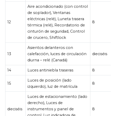
Aire acondicionado (con control
de soplador), Ventanas
eléctricas (relé), Luneta trasera
12
8
térmica (relé), Recordatorio de
cinturón de seguridad, Control
de crucero, Shiftlock
Asientos delanteros con
13
calefacción, luces de circulación
dieciséis
diurna – relé (Canadá)
14
Luces antiniebla traseras
8
Luces de posición (lado
15
8
izquierdo), luz de matrícula
Luces de estacionamiento (lado
derecho), Luces de
dieciséis
instrumentos y panel de
8
control, Luz indicadora de