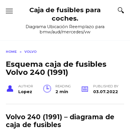
Skip
Caja de fusibles para
to
content
coches.
Diagrama Ubicación Reemplazo para
bmw/audi/mercedes/vw
HOME
»
VOLVO
Esquema caja de fusibles
Volvo 240 (1991)
AUTHOR
READING
PUBLISHED BY
Lopez
2 min
03.07.2022
Volvo 240 (1991) – diagrama de
caja de fusibles