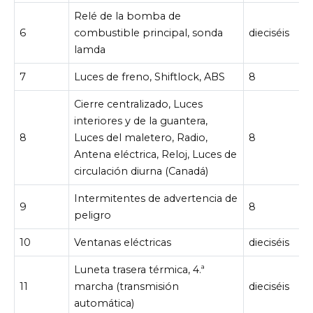
Relé de la bomba de
6
combustible principal, sonda
dieciséis
lamda
7
Luces de freno, Shiftlock, ABS
8
Cierre centralizado, Luces
interiores y de la guantera,
8
Luces del maletero, Radio,
8
Antena eléctrica, Reloj, Luces de
circulación diurna (Canadá)
Intermitentes de advertencia de
9
8
peligro
10
Ventanas eléctricas
dieciséis
Luneta trasera térmica, 4.ª
11
marcha (transmisión
dieciséis
automática)