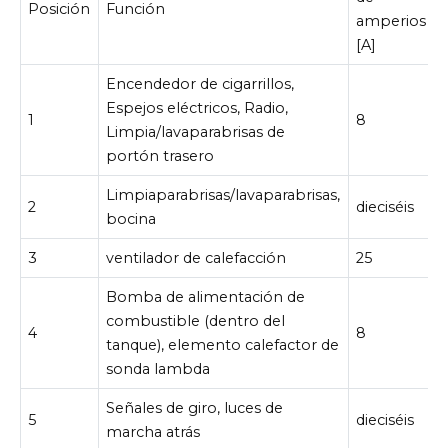
Posición
Función
amperios
[A]
Encendedor de cigarrillos,
Espejos eléctricos, Radio,
1
8
Limpia/lavaparabrisas de
portón trasero
Limpiaparabrisas/lavaparabrisas,
2
dieciséis
bocina
3
ventilador de calefacción
25
Bomba de alimentación de
combustible (dentro del
4
8
tanque), elemento calefactor de
sonda lambda
Señales de giro, luces de
5
dieciséis
marcha atrás