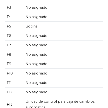
F3
No asignado
F4
No asignado
F5
Bocina
F6
No asignado
F7
No asignado
F8
No asignado
F9
No asignado
F10
No asignado
F11
No asignado
F12
No asignado
Unidad de control para caja de cambios
F13
automatica