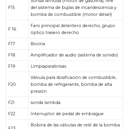
Sonda lambda (motor de gasolina), relé
F15
del sistema de bujías de incandescencia y
bomba de combustible (motor diésel)
Faro principal delantero derecho, grupo
F 16
óptico trasero derecho
F17
Bocina
F18
Amplificador de audio (sistema de sonido)
F19
Limpiaparabrisas
Válvula para dosificación de combustible,
F20
bomba de refrigerante, bomba de alta
presión
F21
sonda lambda
F22
Interruptor de pedal de embrague
Bobina de las válvulas de relé de la bomba
F23