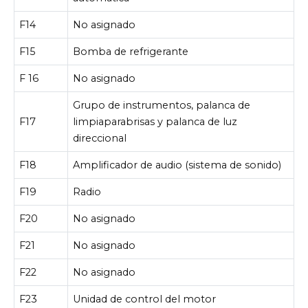
F14
No asignado
F15
Bomba de refrigerante
F 16
No asignado
Grupo de instrumentos, palanca de
F17
limpiaparabrisas y palanca de luz
direccional
F18
Amplificador de audio (sistema de sonido)
F19
Radio
F20
No asignado
F21
No asignado
F22
No asignado
F23
Unidad de control del motor