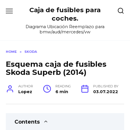
Skip
Caja de fusibles para
to
content
coches.
Diagrama Ubicación Reemplazo para
bmw/audi/mercedes/vw
HOME
»
SKODA
Esquema caja de fusibles
Skoda Superb (2014)
AUTHOR
READING
PUBLISHED BY
Lopez
6 min
03.07.2022
Contents