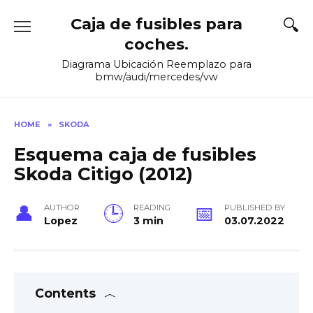
Skip
Caja de fusibles para
to
content
coches.
Diagrama Ubicación Reemplazo para
bmw/audi/mercedes/vw
HOME
»
SKODA
Esquema caja de fusibles
Skoda Citigo (2012)
AUTHOR
READING
PUBLISHED BY
Lopez
3 min
03.07.2022
Contents