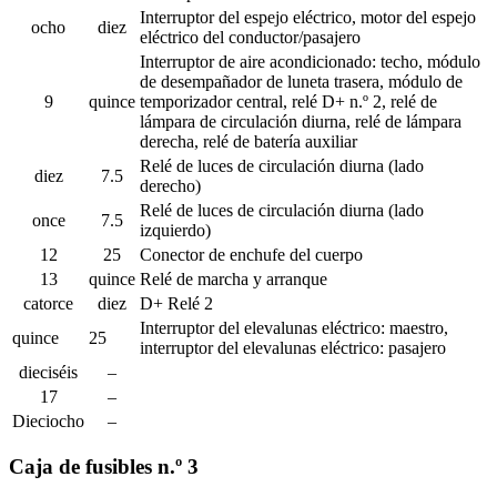
Interruptor del espejo eléctrico, motor del espejo
ocho
diez
eléctrico del conductor/pasajero
Interruptor de aire acondicionado: techo, módulo
de desempañador de luneta trasera, módulo de
9
quince
temporizador central, relé D+ n.º 2, relé de
lámpara de circulación diurna, relé de lámpara
derecha, relé de batería auxiliar
Relé de luces de circulación diurna (lado
diez
7.5
derecho)
Relé de luces de circulación diurna (lado
once
7.5
izquierdo)
12
25
Conector de enchufe del cuerpo
13
quince
Relé de marcha y arranque
catorce
diez
D+ Relé 2
Interruptor del elevalunas eléctrico: maestro,
quince
25
interruptor del elevalunas eléctrico: pasajero
dieciséis
–
17
–
Dieciocho
–
Caja de fusibles n.º 3