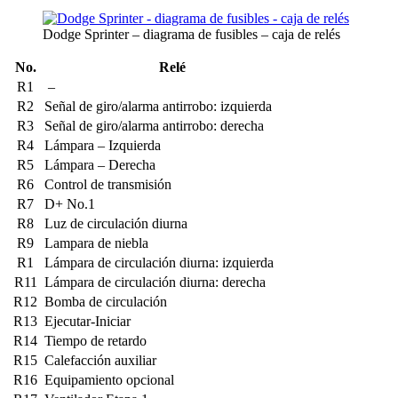
Dodge Sprinter – diagrama de fusibles – caja de relés
No.
Relé
R1
–
R2
Señal de giro/alarma antirrobo: izquierda
R3
Señal de giro/alarma antirrobo: derecha
R4
Lámpara – Izquierda
R5
Lámpara – Derecha
R6
Control de transmisión
R7
D+ No.1
R8
Luz de circulación diurna
R9
Lampara de niebla
R1
Lámpara de circulación diurna: izquierda
R11
Lámpara de circulación diurna: derecha
R12
Bomba de circulación
R13
Ejecutar-Iniciar
R14
Tiempo de retardo
R15
Calefacción auxiliar
R16
Equipamiento opcional