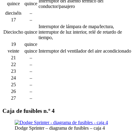
Interruptor del asiento térmico del
quince
quince
conductor/pasajero
dieciséis
–
17
–
Interruptor de lámpara de mapa/lectura,
Dieciocho
quince
interruptor de luz interior, relé de retardo de
tiempo,
19
quince
veinte
quince
Interruptor del ventilador del aire acondicionado
21
–
22
–
23
–
24
–
25
–
26
–
27
–
Caja de fusibles n.º 4
Dodge Sprinter – diagrama de fusibles – caja 4