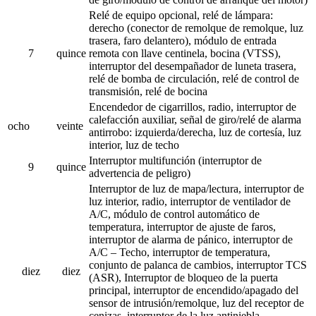
Relé de equipo opcional, relé de lámpara:
derecho (conector de remolque de remolque, luz
trasera, faro delantero), módulo de entrada
7
quince
remota con llave centinela, bocina (VTSS),
interruptor del desempañador de luneta trasera,
relé de bomba de circulación, relé de control de
transmisión, relé de bocina
Encendedor de cigarrillos, radio, interruptor de
calefacción auxiliar, señal de giro/relé de alarma
ocho
veinte
antirrobo: izquierda/derecha, luz de cortesía, luz
interior, luz de techo
Interruptor multifunción (interruptor de
9
quince
advertencia de peligro)
Interruptor de luz de mapa/lectura, interruptor de
luz interior, radio, interruptor de ventilador de
A/C, módulo de control automático de
temperatura, interruptor de ajuste de faros,
interruptor de alarma de pánico, interruptor de
A/C – Techo, interruptor de temperatura,
conjunto de palanca de cambios, interruptor TCS
diez
diez
(ASR), Interruptor de bloqueo de la puerta
principal, interruptor de encendido/apagado del
sensor de intrusión/remolque, luz del receptor de
cenizas, interruptor de la luz antiniebla,