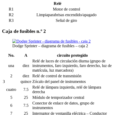
Relé
R1
Motor de control
R2
Limpiaparabrisas encendido/apagado
R3
Señal de giro
Caja de fusibles n.º 2
Dodge Sprinter – diagrama de fusibles – caja 2
No.
A
circuito protegido
Relé de luces de circulación diurna (grupo de
una
diez
instrumentos, faro izquierdo, faro derecho, luz de
matrícula, luz marcadora)
2
diez
Relé de control de transmisión
3
quince
Zócalo del panel de instrumentos
Relé de lámpara izquierda, relé de lámpara
cuatro
7.5
derecha
5
25
Módulo de temporizador central
Conector de enlace de datos, grupo de
6
7.5
instrumentos
7
25
Interruptor de ventanilla eléctrica – Conductor