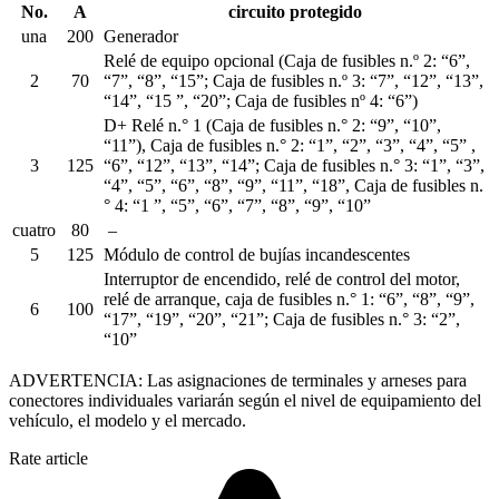
No.
A
circuito protegido
una
200
Generador
Relé de equipo opcional (Caja de fusibles n.º 2: “6”,
2
70
“7”, “8”, “15”; Caja de fusibles n.º 3: “7”, “12”, “13”,
“14”, “15 ”, “20”; Caja de fusibles nº 4: “6”)
D+ Relé n.° 1 (Caja de fusibles n.° 2: “9”, “10”,
“11”), Caja de fusibles n.° 2: “1”, “2”, “3”, “4”, “5” ,
3
125
“6”, “12”, “13”, “14”; Caja de fusibles n.° 3: “1”, “3”,
“4”, “5”, “6”, “8”, “9”, “11”, “18”, Caja de fusibles n.
° 4: “1 ”, “5”, “6”, “7”, “8”, “9”, “10”
cuatro
80
–
5
125
Módulo de control de bujías incandescentes
Interruptor de encendido, relé de control del motor,
relé de arranque, caja de fusibles n.° 1: “6”, “8”, “9”,
6
100
“17”, “19”, “20”, “21”; Caja de fusibles n.° 3: “2”,
“10”
ADVERTENCIA: Las asignaciones de terminales y arneses para
conectores individuales variarán según el nivel de equipamiento del
vehículo, el modelo y el mercado.
Rate article