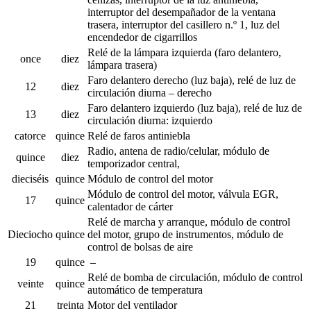
interruptor del desempañador de la ventana
trasera, interruptor del casillero n.º 1, luz del
encendedor de cigarrillos
Relé de la lámpara izquierda (faro delantero,
once
diez
lámpara trasera)
Faro delantero derecho (luz baja), relé de luz de
12
diez
circulación diurna – derecho
Faro delantero izquierdo (luz baja), relé de luz de
13
diez
circulación diurna: izquierdo
catorce
quince
Relé de faros antiniebla
Radio, antena de radio/celular, módulo de
quince
diez
temporizador central,
dieciséis
quince
Módulo de control del motor
Módulo de control del motor, válvula EGR,
17
quince
calentador de cárter
Relé de marcha y arranque, módulo de control
Dieciocho
quince
del motor, grupo de instrumentos, módulo de
control de bolsas de aire
19
quince
–
Relé de bomba de circulación, módulo de control
veinte
quince
automático de temperatura
21
treinta
Motor del ventilador