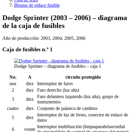
Bloque de enlace fusible
Dodge Sprinter (2003 – 2006) – diagrama
de la caja de fusibles
Año de producción: 2003, 2004, 2005, 2006
Caja de fusibles n.º 1
Dodge Sprinter – diagrama de fusibles – caja 1
No.
A
circuito protegido
una
diez
Interruptor de faros
2
diez
Faro derecho (luz alta)
Faro delantero izquierdo (luz alta), grupo de
3
diez
instrumentos
cuatro
diez
Conjunto de palanca de cambios
Interruptor de luz de freno, conector de enlace de
5
diez
datos
Interruptor multifunción (limpiaparabrisas/señal
6
veinte
de giro/módulo de control de arranque del motor)