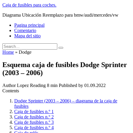
Skip
Caja de fusibles para coches.
to
Diagrama Ubicación Reemplazo para bmw/audi/mercedes/vw
content
Pagina principal
Comentario
Mapa del sitio
Search
for:
Home
»
Dodge
Esquema caja de fusibles Dodge Sprinter
(2003 – 2006)
Author
Lopez
Reading
8 min
Published by
01.09.2022
Contents
Dodge Sprinter (2003 – 2006) – diagrama de la caja de
fusibles
Caja de fusibles n.º 1
Caja de fusibles n.º 2
Caja de fusibles n.º 3
Caja de fusibles n.º 4
Caja de relés