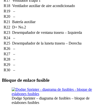
R17
Ventilador Etapa 1
R18
Ventilador auxiliar de aire acondicionado
R19
–
R20
–
R21
Batería auxiliar
R22
D+ No.2
R23
Desempañador de ventana trasera – Izquierda
R24
–
R25
Desempañador de la luneta trasera – Derecha
R26
–
R27
–
R28
–
R29
–
R30
–
Bloque de enlace fusible
Dodge Sprinter – diagrama de fusibles – bloque de
eslabones fusibles