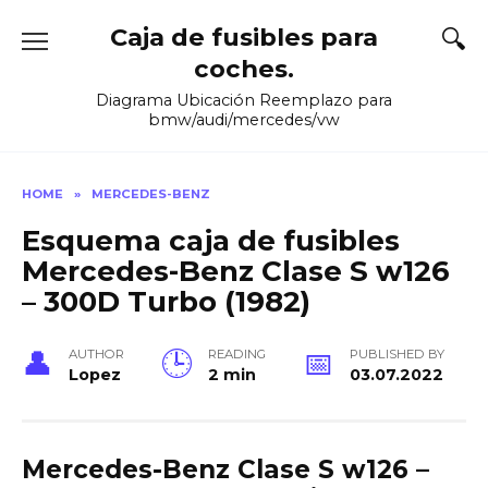
Skip
Caja de fusibles para
to
content
coches.
Diagrama Ubicación Reemplazo para
bmw/audi/mercedes/vw
HOME
»
MERCEDES-BENZ
Esquema caja de fusibles
Mercedes-Benz Clase S w126
– 300D Turbo (1982)
AUTHOR
READING
PUBLISHED BY
Lopez
2 min
03.07.2022
Mercedes-Benz Clase S w126 –