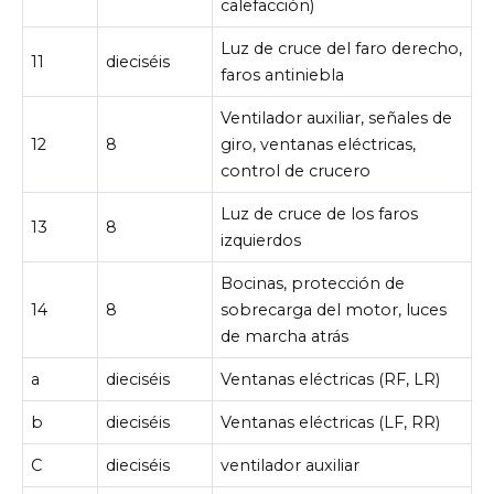
calefacción)
Luz de cruce del faro derecho,
11
dieciséis
faros antiniebla
Ventilador auxiliar, señales de
12
8
giro, ventanas eléctricas,
control de crucero
Luz de cruce de los faros
13
8
izquierdos
Bocinas, protección de
14
8
sobrecarga del motor, luces
de marcha atrás
a
dieciséis
Ventanas eléctricas (RF, LR)
b
dieciséis
Ventanas eléctricas (LF, RR)
C
dieciséis
ventilador auxiliar