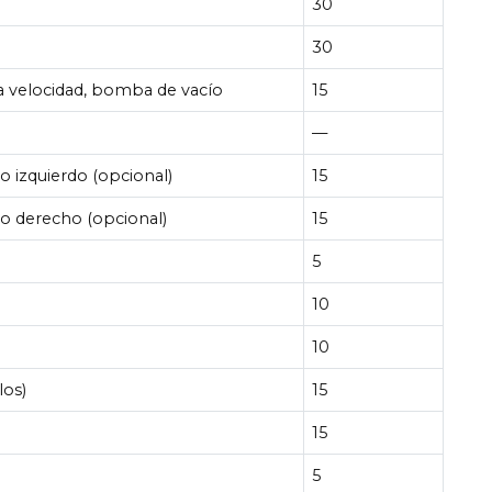
30
30
la velocidad, bomba de vacío
15
—
o izquierdo (opcional)
15
ro derecho (opcional)
15
5
10
10
los)
15
15
5