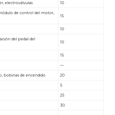
er, electroválvulas
10
 módulo de control del motor,
15
10
ición del pedal del
10
15
—
o, bobinas de encendido
20
5
25
30