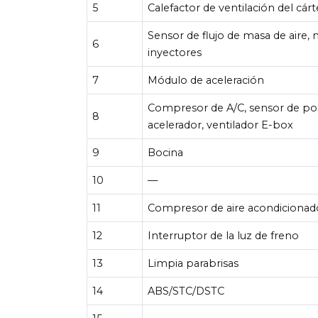
5
Calefactor de ventilación del cárt
Sensor de flujo de masa de aire,
6
inyectores
7
Módulo de aceleración
Compresor de A/C, sensor de pos
8
acelerador, ventilador E-box
9
Bocina
10
—
11
Compresor de aire acondicionad
12
Interruptor de la luz de freno
13
Limpia parabrisas
14
ABS/STC/DSTC