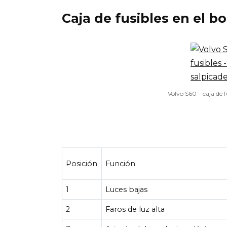
Caja de fusibles en el b
Volvo S60 – caja de f
Posición
Función
1
Luces bajas
2
Faros de luz alta