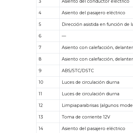
3
Asiento del conductor eléctrico
4
Asiento del pasajero eléctrico
5
Dirección asistida en función de 
6
—
7
Asiento con calefacción, delanter
8
Asiento con calefacción, delante
9
ABS/STC/DSTC
10
Luces de circulación diurna
11
Luces de circulación diurna
12
Limpiaparabrisas (algunos mode
13
Toma de corriente 12V
14
Asiento del pasajero eléctrico