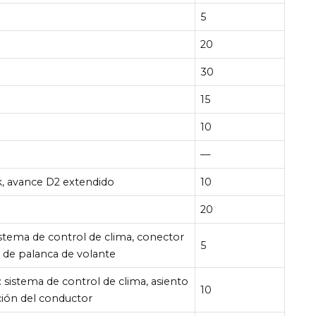
5
20
30
15
10
—
k, avance D2 extendido
10
20
istema de control de clima, conector
5
 de palanca de volante
 sistema de control de clima, asiento
10
ción del conductor