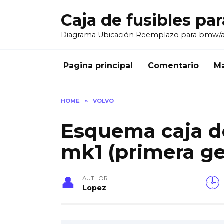
Skip
Caja de fusibles pa
to
content
Diagrama Ubicación Reemplazo para bmw/
Pagina principal
Comentario
Ma
HOME
»
VOLVO
Esquema caja de
mk1 (primera ge
AUTHOR
Lopez