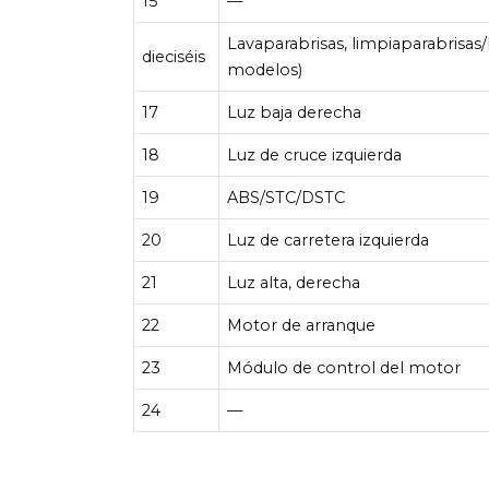
15
—
Lavaparabrisas, limpiaparabrisas
dieciséis
modelos)
17
Luz baja derecha
18
Luz de cruce izquierda
19
ABS/STC/DSTC
20
Luz de carretera izquierda
21
Luz alta, derecha
22
Motor de arranque
23
Módulo de control del motor
24
—