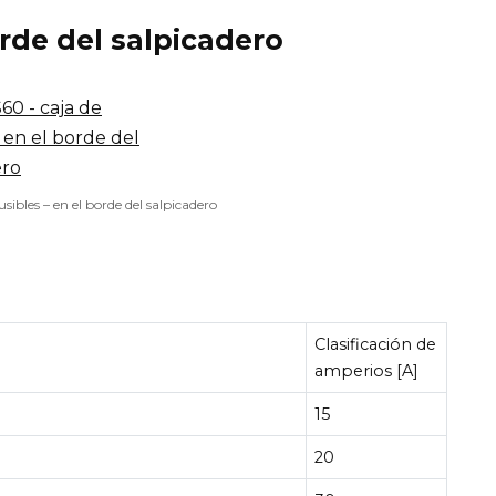
orde del salpicadero
usibles – en el borde del salpicadero
Clasificación de
amperios [A]
15
20