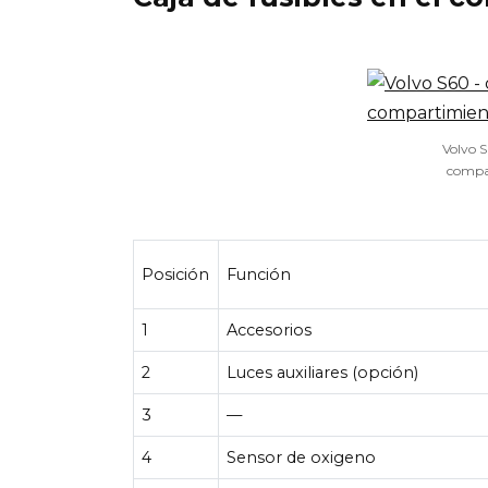
Volvo S
compa
Posición
Función
1
Accesorios
2
Luces auxiliares (opción)
3
—
4
Sensor de oxigeno