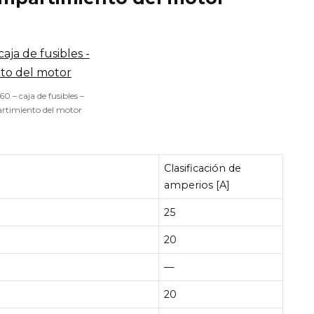
60 – caja de fusibles –
rtimiento del motor
Clasificación de
amperios [A]
25
20
—
20