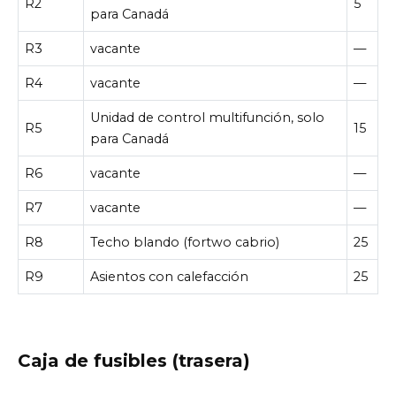
R2
5
para Canadá
R3
vacante
—
R4
vacante
—
Unidad de control multifunción, solo
R5
15
para Canadá
R6
vacante
—
R7
vacante
—
R8
Techo blando (fortwo cabrio)
25
R9
Asientos con calefacción
25
Caja de fusibles (trasera)