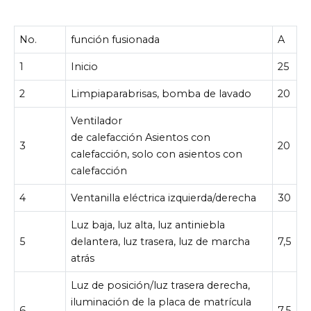
No.
función fusionada
A
1
Inicio
25
2
Limpiaparabrisas, bomba de lavado
20
Ventilador
de calefacción Asientos con
3
20
calefacción, solo con asientos con
calefacción
4
Ventanilla eléctrica izquierda/derecha
30
Luz baja, luz alta, luz antiniebla
5
delantera, luz trasera, luz de marcha
7,5
atrás
Luz de posición/luz trasera derecha,
iluminación de la placa de matrícula
6
7,5