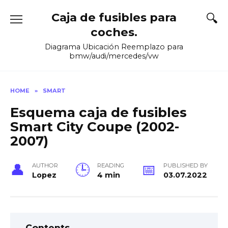
Skip
Caja de fusibles para
to
content
coches.
Diagrama Ubicación Reemplazo para
bmw/audi/mercedes/vw
HOME
»
SMART
Esquema caja de fusibles
Smart City Coupe (2002-
2007)
AUTHOR
READING
PUBLISHED BY
Lopez
4 min
03.07.2022
Contents