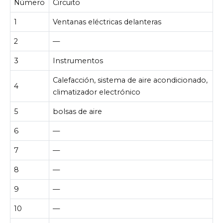
Número
Circuito
1
Ventanas eléctricas delanteras
2
—
3
Instrumentos
Calefacción, sistema de aire acondicionado,
4
climatizador electrónico
5
bolsas de aire
6
—
7
—
8
—
9
—
10
—