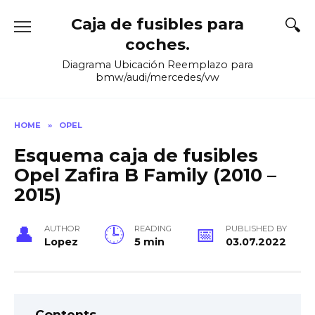
Skip
Caja de fusibles para
to
content
coches.
Diagrama Ubicación Reemplazo para
bmw/audi/mercedes/vw
HOME
»
OPEL
Esquema caja de fusibles
Opel Zafira B Family (2010 –
2015)
AUTHOR
READING
PUBLISHED BY
Lopez
5 min
03.07.2022
Contents