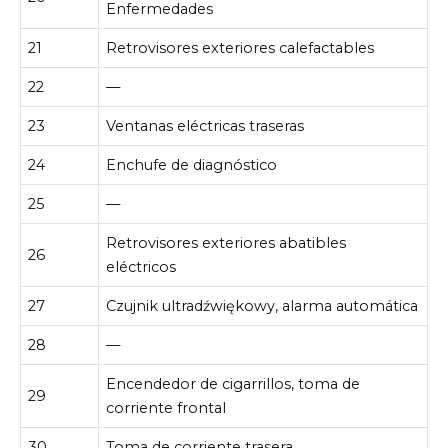
Enfermedades
21
Retrovisores exteriores calefactables
22
—
23
Ventanas eléctricas traseras
24
Enchufe de diagnóstico
25
—
Retrovisores exteriores abatibles
26
eléctricos
27
Czujnik ultradźwiękowy, alarma automática
28
—
Encendedor de cigarrillos, toma de
29
corriente frontal
30
Toma de corriente trasera