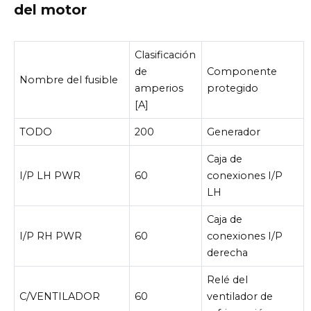
del motor
Clasificación
de
Componente
Nombre del fusible
amperios
protegido
[A]
TODO
200
Generador
Caja de
I/P LH PWR
60
conexiones I/P
LH
Caja de
I/P RH PWR
60
conexiones I/P
derecha
Relé del
C/VENTILADOR
60
ventilador de