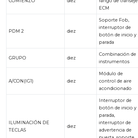
COMIENZO
diez
rango de transeje
ECM
Soporte Fob,
interruptor de
PDM 2
diez
botón de inicio y
parada
Combinación de
GRUPO
diez
instrumentos
Módulo de
A/CON(IG1)
diez
control de aire
acondicionado
Interruptor de
botón de inicio y
parada,
ILUMINACIÓN DE
interruptor de
diez
TECLAS
advertencia de
puerta, soporte