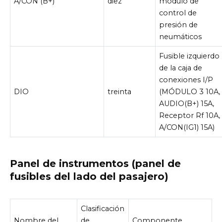
A/CON (B+)
diez
módulo de
control de
presión de
neumáticos
Fusible izquierdo
de la caja de
conexiones I/P
DIO
treinta
(MÓDULO 3 10A,
AUDIO(B+) 15A,
Receptor Rf 10A,
A/CON(IG1) 15A)
Panel de instrumentos (panel de
fusibles del lado del pasajero)
Clasificación
Nombre del
de
Componente