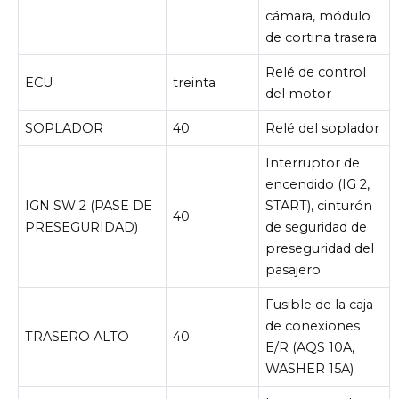
cámara, módulo
de cortina trasera
Relé de control
ECU
treinta
del motor
SOPLADOR
40
Relé del soplador
Interruptor de
encendido (IG 2,
IGN SW 2 (PASE DE
START), cinturón
40
PRESEGURIDAD)
de seguridad de
preseguridad del
pasajero
Fusible de la caja
de conexiones
TRASERO ALTO
40
E/R (AQS 10A,
WASHER 15A)