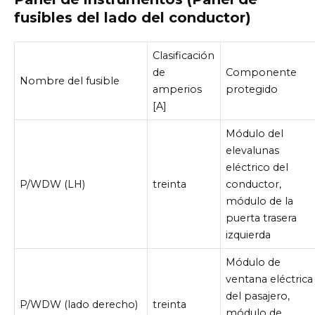
fusibles del lado del conductor)
Clasificación
de
Componente
Nombre del fusible
amperios
protegido
[A]
Módulo del
elevalunas
eléctrico del
P/WDW (LH)
treinta
conductor,
módulo de la
puerta trasera
izquierda
Módulo de
ventana eléctrica
del pasajero,
P/WDW (lado derecho)
treinta
módulo de