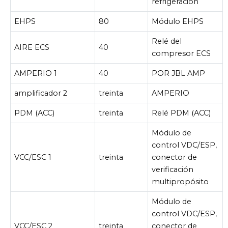
refrigeración
EHPS
80
Módulo EHPS
Relé del
AIRE ECS
40
compresor ECS
AMPERIO 1
40
POR JBL AMP
amplificador 2
treinta
AMPERIO
PDM (ACC)
treinta
Relé PDM (ACC)
Módulo de
control VDC/ESP,
VCC/ESC 1
treinta
conector de
verificación
multipropósito
Módulo de
control VDC/ESP,
VCC/ESC 2
treinta
conector de