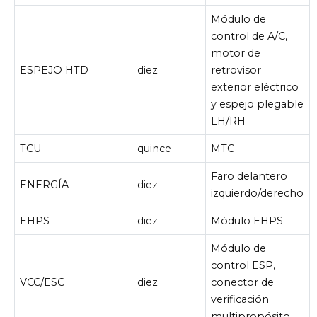
Módulo de
control de A/C,
motor de
ESPEJO HTD
diez
retrovisor
exterior eléctrico
y espejo plegable
LH/RH
TCU
quince
MTC
Faro delantero
ENERGÍA
diez
izquierdo/derecho
EHPS
diez
Módulo EHPS
Módulo de
control ESP,
VCC/ESC
diez
conector de
verificación
multipropósito