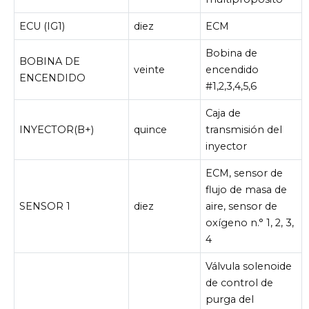
ECU (IG1)
diez
ECM
Bobina de
BOBINA DE
veinte
encendido
ENCENDIDO
#1,2,3,4,5,6
Caja de
INYECTOR(B+)
quince
transmisión del
inyector
ECM, sensor de
flujo de masa de
SENSOR 1
diez
aire, sensor de
oxígeno n.° 1, 2, 3,
4
Válvula solenoide
de control de
purga del