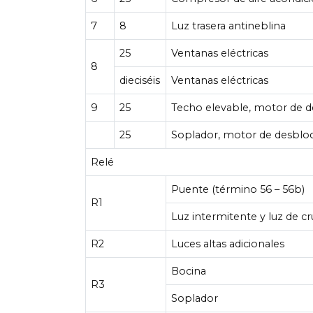
7
8
Luz trasera antineblina
25
Ventanas eléctricas
8
dieciséis
Ventanas eléctricas
9
25
Techo elevable, motor de d
25
Soplador, motor de desbloq
Relé
Puente (término 56 – 56b)
R1
Luz intermitente y luz de c
R2
Luces altas adicionales
Bocina
R3
Soplador