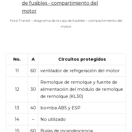
Ford Transit – diagrama de la caja de fusibles – compartimiento del
motor
No.
A
Circuitos protegidos
11
60
ventilador de refrigeración del motor
Remolque de remolque y fuente de
12
30
alimentación del módulo de remolque
de remolque (KL30)
13
40
bomba ABS y ESP
14
–
No utilizado
15
60
Bujías de incandescencia