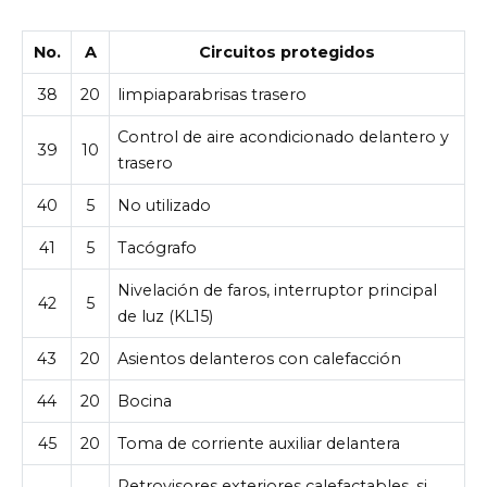
No.
A
Circuitos protegidos
38
20
limpiaparabrisas trasero
Control de aire acondicionado delantero y
39
10
trasero
40
5
No utilizado
41
5
Tacógrafo
Nivelación de faros, interruptor principal
42
5
de luz (KL15)
43
20
Asientos delanteros con calefacción
44
20
Bocina
45
20
Toma de corriente auxiliar delantera
Retrovisores exteriores calefactables, si