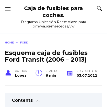
Skip
Caja de fusibles para
to
content
coches.
Diagrama Ubicación Reemplazo para
bmw/audi/mercedes/vw
HOME
»
FORD
Esquema caja de fusibles
Ford Transit (2006 – 2013)
AUTHOR
READING
PUBLISHED BY
Lopez
6 min
03.07.2022
Contents