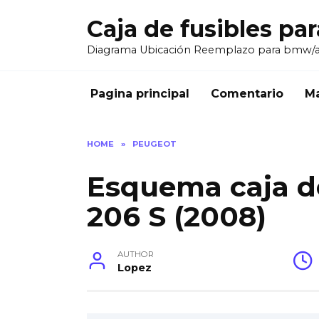
Skip
Caja de fusibles pa
to
content
Diagrama Ubicación Reemplazo para bmw/
Pagina principal
Comentario
Ma
HOME
»
PEUGEOT
Esquema caja d
206 S (2008)
AUTHOR
Lopez