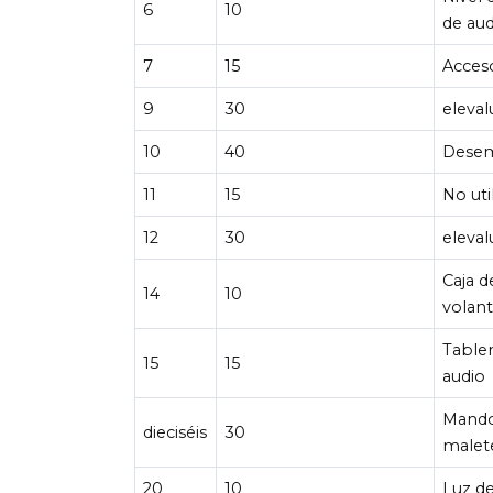
6
10
de aud
7
15
Acces
9
30
eleval
10
40
Desem
11
15
No uti
12
30
eleval
Caja d
14
10
volan
Tabler
15
15
audio
Mando
dieciséis
30
malet
20
10
Luz d