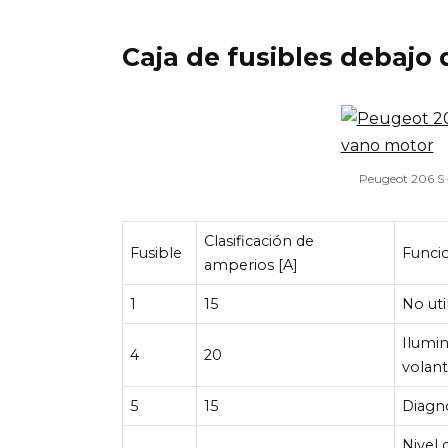
Caja de fusibles debajo 
Peugeot 206 S – 
Clasificación de
Fusible
Funci
amperios [A]
1
15
No uti
Ilumin
4
20
volan
5
15
Diagn
Nivel 