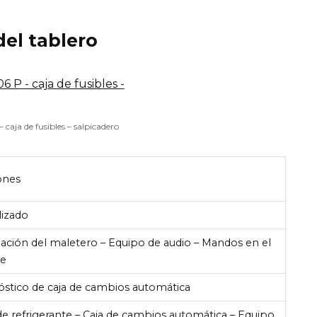
del tablero
caja de fusibles – salpicadero
ones
lizado
ación del maletero – Equipo de audio – Mandos en el
te
óstico de caja de cambios automática
de refrigerante – Caja de cambios automática – Equipo