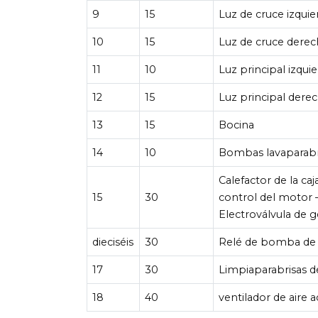
9
15
Luz de cruce izquie
10
15
Luz de cruce derec
11
10
Luz principal izqui
12
15
Luz principal dere
13
15
Bocina
14
10
Bombas lavaparabr
Calefactor de la ca
15
30
control del motor 
Electroválvula de g
dieciséis
30
Relé de bomba de 
17
30
Limpiaparabrisas de
18
40
ventilador de aire 