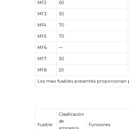
MF2
60
MF3
30
MF4
70
MF5
70
MF6
—
MF7
30
MF8
20
Los maxi fusibles presentes proporcionan pr
Clasificación
de
Fusible
Funciones
amperios