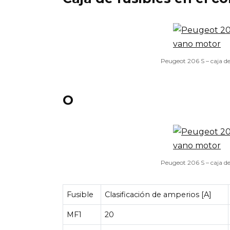
Peugeot 206 S – caja d
O
Peugeot 206 S – caja d
Fusible
Clasificación de amperios [A]
MF1
20