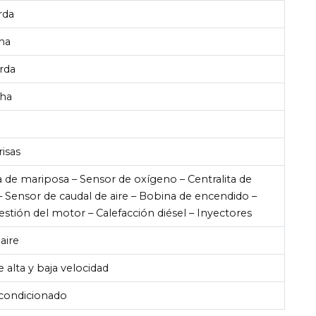
rda
ha
erda
cha
isas
ja de mariposa – Sensor de oxígeno – Centralita de
– Sensor de caudal de aire – Bobina de encendido –
estión del motor – Calefacción diésel – Inyectores
aire
 alta y baja velocidad
acondicionado