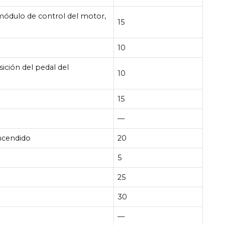
 módulo de control del motor,
15
10
ición del pedal del
10
15
—
ncendido
20
5
25
30
—