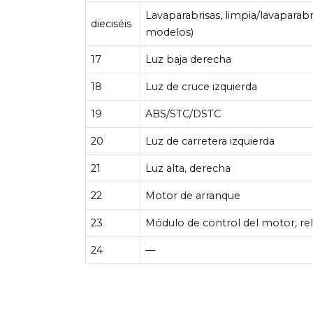
Lavaparabrisas, limpia/lavaparabr
dieciséis
modelos)
17
Luz baja derecha
18
Luz de cruce izquierda
19
ABS/STC/DSTC
20
Luz de carretera izquierda
21
Luz alta, derecha
22
Motor de arranque
23
Módulo de control del motor, re
24
—