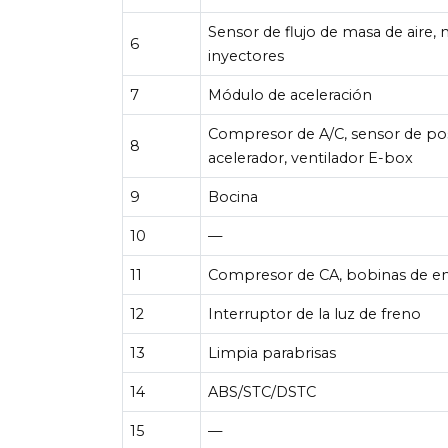
Sensor de flujo de masa de aire,
6
inyectores
7
Módulo de aceleración
Compresor de A/C, sensor de pos
8
acelerador, ventilador E-box
9
Bocina
10
—
11
Compresor de CA, bobinas de e
12
Interruptor de la luz de freno
13
Limpia parabrisas
14
ABS/STC/DSTC
15
—