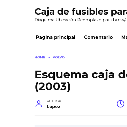
Skip
Caja de fusibles pa
to
content
Diagrama Ubicación Reemplazo para bmw/
Pagina principal
Comentario
Ma
HOME
»
VOLVO
Esquema caja de
(2003)
AUTHOR
Lopez