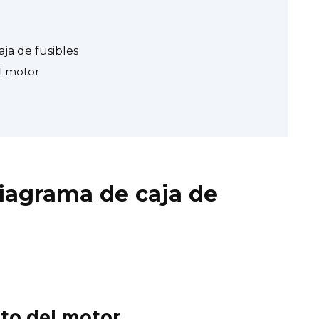
ja de fusibles
l motor
diagrama de caja de
to del motor