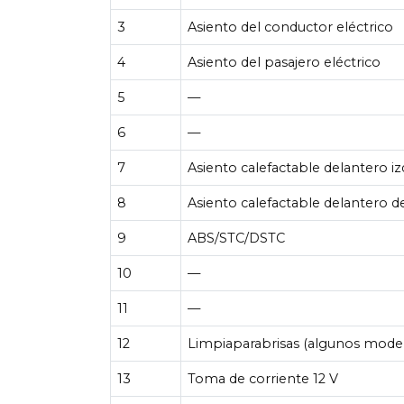
3
Asiento del conductor eléctrico
4
Asiento del pasajero eléctrico
5
—
6
—
7
Asiento calefactable delantero i
8
Asiento calefactable delantero d
9
ABS/STC/DSTC
10
—
11
—
12
Limpiaparabrisas (algunos mode
13
Toma de corriente 12 V