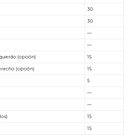
30
30
—
—
zquierdo (opción)
15
erecho (opción)
15
5
—
—
los)
15
15