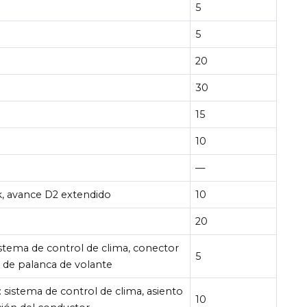
5
5
20
30
15
10
—
k, avance D2 extendido
10
20
istema de control de clima, conector
5
 de palanca de volante
 sistema de control de clima, asiento
10