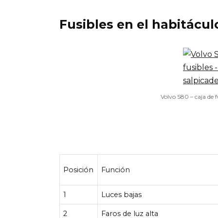
Fusibles en el habitácul
Volvo S80 – caja de f
Posición
Función
1
Luces bajas
2
Faros de luz alta