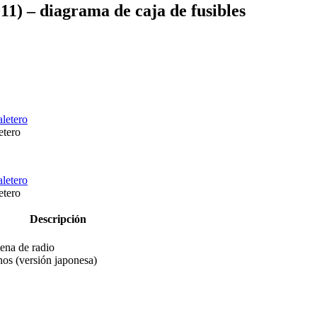
) – diagrama de caja de fusibles
etero
etero
Descripción
tena de radio
os (versión japonesa)