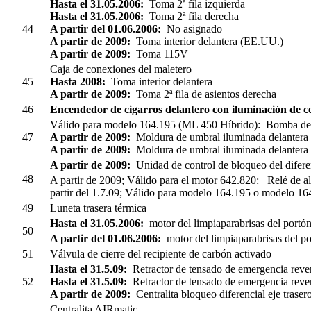
Hasta el 31.05.2006:
Toma 2ª fila izquierda
Hasta el 31.05.2006:
Toma 2ª fila derecha
44
A partir del 01.06.2006:
No asignado
A partir de 2009:
Toma interior delantera (EE.UU.)
A partir de 2009:
Toma 115V
Caja de conexiones del maletero
45
Hasta 2008:
Toma interior delantera
A partir de 2009:
Toma 2ª fila de asientos derecha
46
Encendedor de cigarros delantero con iluminación de c
Válido para modelo 164.195 (ML 450 Híbrido):
Bomba de ag
47
A partir de 2009:
Moldura de umbral iluminada delantera 
A partir de 2009:
Moldura de umbral iluminada delantera
A partir de 2009:
Unidad de control de bloqueo del diferenc
48
A partir de 2009; Válido para el motor 642.820:
Relé de a
partir del 1.7.09; Válido para modelo 164.195 o modelo 1
49
Luneta trasera térmica
Hasta el 31.05.2006:
motor del limpiaparabrisas del portón
50
A partir del 01.06.2006:
motor del limpiaparabrisas del po
51
Válvula de cierre del recipiente de carbón activado
Hasta el 31.5.09:
Retractor de tensado de emergencia rever
52
Hasta el 31.5.09:
Retractor de tensado de emergencia rever
A partir de 2009:
Centralita bloqueo diferencial eje traser
Centralita AIRmatic