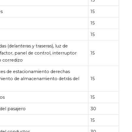
es
15
15
15
s (delanteras y traseras), luz de
efactor, panel de control, interruptor
15
o corredizo
uces de estacionamiento derechas
imiento de almacenamiento detrás del
15
cos
15
 del pasajero
30
15
 del conductor
30