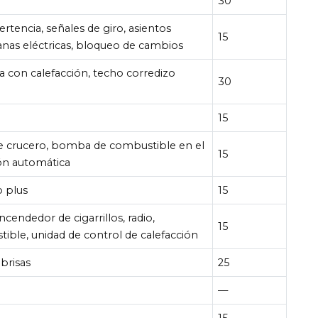
30
ertencia, señales de giro, asientos
15
anas eléctricas, bloqueo de cambios
a con calefacción, techo corredizo
30
15
de crucero, bomba de combustible en el
15
ón automática
o plus
15
ncendedor de cigarrillos, radio,
15
tible, unidad de control de calefacción
brisas
25
—
15