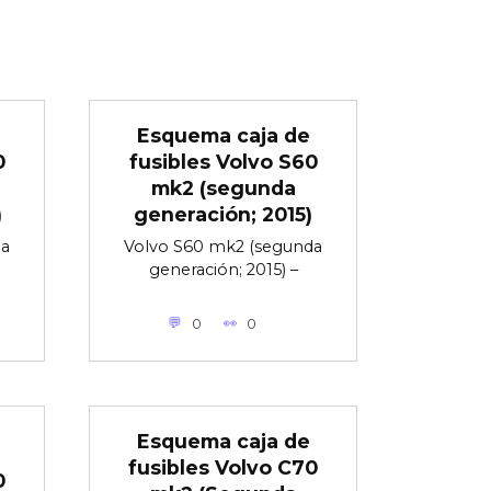
Esquema caja de
0
fusibles Volvo S60
mk2 (segunda
)
generación; 2015)
da
Volvo S60 mk2 (segunda
generación; 2015) –
0
0
Esquema caja de
fusibles Volvo C70
0