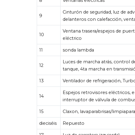
8
Ventanas eléctricas
Cinturón de seguridad, luz de adv
9
delanteros con calefacción, vent
Ventana trasera/espejos de puert
10
eléctrico
11
sonda lambda
Luces de marcha atrás, control 
12
tanque, 4ta marcha en transmisi
13
Ventilador de refrigeración, Turb
Espejos retrovisores eléctricos, e
14
interruptor de válvula de combus
15
Claxon, lavaparabrisas/limpiapara
dieciséis
Repuesto
17
Luz de carretera izquierda)