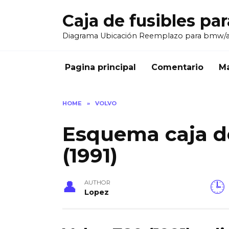
Skip
Caja de fusibles pa
to
content
Diagrama Ubicación Reemplazo para bmw/
Pagina principal
Comentario
Ma
HOME
»
VOLVO
Esquema caja de
(1991)
AUTHOR
Lopez