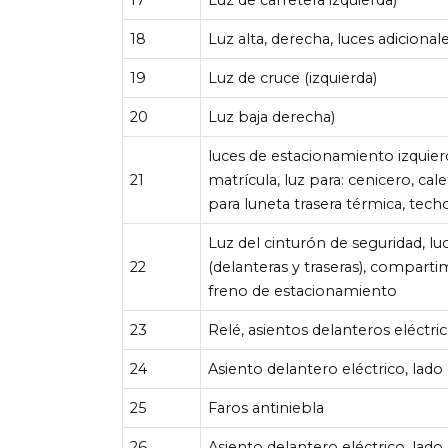
18
Luz alta, derecha, luces adicional
19
Luz de cruce (izquierda)
20
Luz baja derecha)
luces de estacionamiento izquierda
21
matrícula, luz para: cenicero, cal
para luneta trasera térmica, tech
Luz del cinturón de seguridad, l
22
(delanteras y traseras), compart
freno de estacionamiento
23
Relé, asientos delanteros eléctri
24
Asiento delantero eléctrico, lado
25
Faros antiniebla
26
Asiento delantero eléctrico, lado