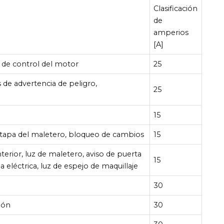
Clasificación
de
amperios
[A]
de control del motor
25
s de advertencia de peligro,
25
15
a tapa del maletero, bloqueo de cambios
15
interior, luz de maletero, aviso de puerta
15
na eléctrica, luz de espejo de maquillaje
30
ión
30