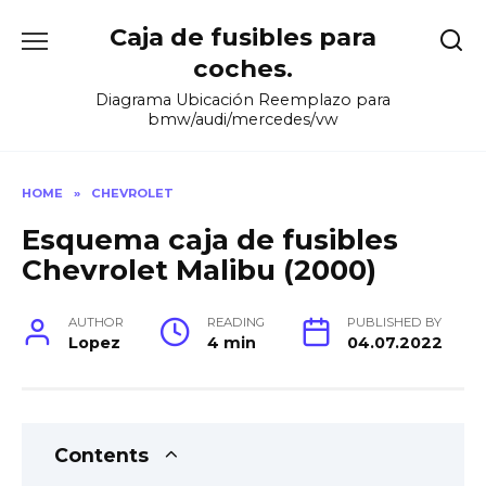
Skip
Caja de fusibles para
to
content
coches.
Diagrama Ubicación Reemplazo para
bmw/audi/mercedes/vw
HOME
»
CHEVROLET
Esquema caja de fusibles
Chevrolet Malibu (2000)
AUTHOR
READING
PUBLISHED BY
Lopez
4 min
04.07.2022
Contents