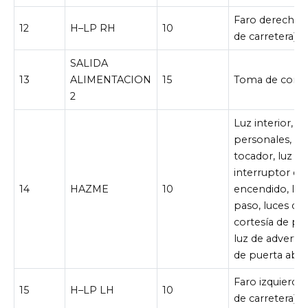
Faro derecho (
12
H–LP RH
10
de carretera)
SALIDA
13
ALIMENTACION
15
Toma de corri
2
Luz interior, lu
personales, lu
tocador, luz de
interruptor de
14
HAZME
10
encendido, luz
paso, luces de
cortesía de pue
luz de adverte
de puerta abie
Faro izquierdo 
15
H–LP LH
10
de carretera)