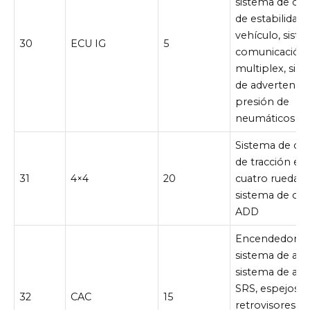
sistema de con
de estabilidad 
vehículo, sist
30
ECU IG
5
comunicación
multiplex, sis
de advertencia
presión de
neumáticos
Sistema de con
de tracción en 
31
4×4
20
cuatro ruedas,
sistema de con
ADD
Encendedor,
sistema de aud
sistema de air
SRS, espejos
32
CAC
15
retrovisores