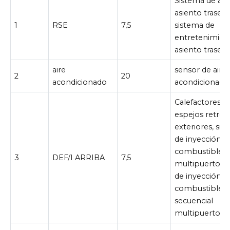
Sistema de aud
asiento trasero
1
RSE
7,5
sistema de
entretenimien
asiento traser
aire
sensor de aire
2
20
acondicionado
acondicionado
Calefactores d
espejos retrov
exteriores, sis
de inyección d
combustible
3
DEF/I ARRIBA
7,5
multipuerto/s
de inyección d
combustible
secuencial
multipuerto