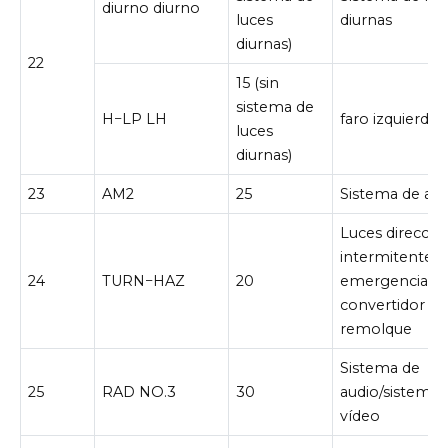
diurno diurno
luces
diurnas
diurnas)
22
15 (sin
sistema de
H−LP LH
faro izquierdo
luces
diurnas)
23
AM2
25
Sistema de ar
Luces direccion
intermitentes 
24
TURN−HAZ
20
emergencia,
convertidor de
remolque
Sistema de
25
RAD NO.3
30
audio/sistema 
vídeo