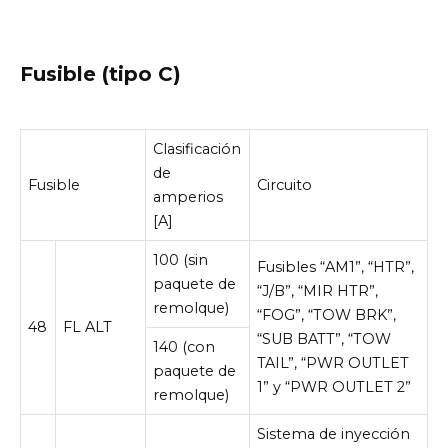
Fusible (tipo C)
Clasificación
de
Fusible
Circuito
amperios
[A]
100 (sin
Fusibles “AM1”, “HTR”,
paquete de
“J/B”, “MIR HTR”,
remolque)
“FOG”, “TOW BRK”,
48
FL ALT
“SUB BATT”, “TOW
140 (con
TAIL”, “PWR OUTLET
paquete de
1” y “PWR OUTLET 2”
remolque)
Sistema de inyección