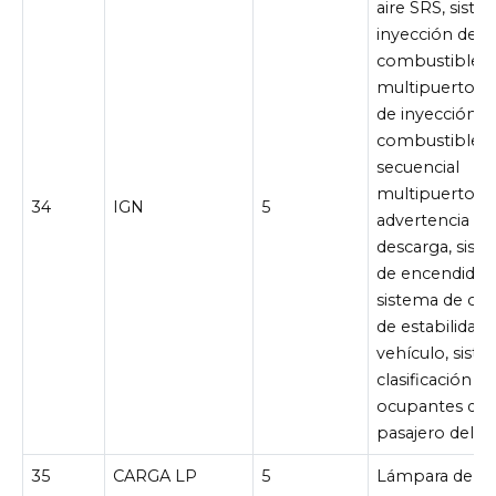
aire SRS, sist
inyección de
combustible
multipuerto/s
de inyección d
combustible
secuencial
multipuerto, l
34
IGN
5
advertencia de
descarga, sist
de encendido,
sistema de con
de estabilidad 
vehículo, sist
clasificación d
ocupantes del
pasajero delan
35
CARGA LP
5
Lámpara de ca