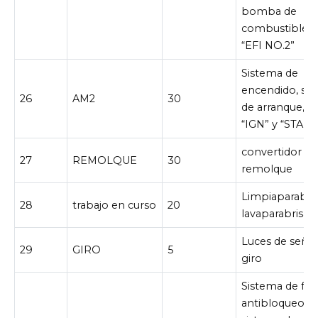
bomba de
combustible, f
“EFI NO.2”
Sistema de
encendido, si
26
AM2
30
de arranque, fu
“IGN” y “STA”
convertidor de
27
REMOLQUE
30
remolque
Limpiaparabris
28
trabajo en curso
20
lavaparabrisas
Luces de señal
29
GIRO
5
giro
Sistema de fr
antibloqueo,