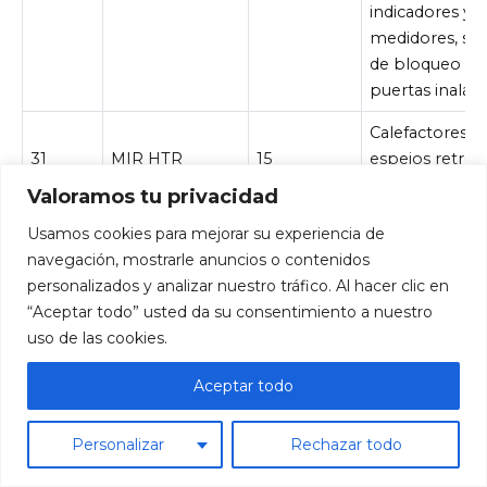
indicadores y
medidores, si
de bloqueo de
puertas inalá
Calefactores d
31
MIR HTR
15
espejos retrov
exteriores
Valoramos tu privacidad
Sistema de aud
Usamos cookies para mejorar su experiencia de
sistema de
navegación, mostrarle anuncios o contenidos
32
RAD NO.1
20
entretenimien
personalizados y analizar nuestro tráfico. Al hacer clic en
asiento traser
“Aceptar todo” usted da su consentimiento a nuestro
uso de las cookies.
Luces traseras,
del remolque (
Aceptar todo
traseras), luces
estacionamien
Personalizar
Rechazar todo
sistema de
inyección de