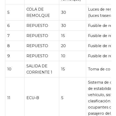
COLA DE
Luces de remo
5
30
REMOLQUE
(luces traseras)
6
REPUESTO
30
Fusible de rep
7
REPUESTO
15
Fusible de rep
8
REPUESTO
20
Fusible de rep
9
REPUESTO
10
Fusible de rep
SALIDA DE
10
15
Toma de corri
CORRIENTE 1
Sistema de con
de estabilidad 
vehículo, sist
11
ECU–B
5
clasificación d
ocupantes del
pasajero delan