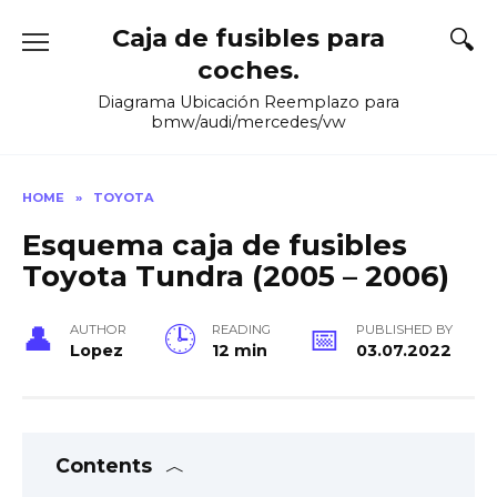
Skip
Caja de fusibles para
to
content
coches.
Diagrama Ubicación Reemplazo para
bmw/audi/mercedes/vw
HOME
»
TOYOTA
Esquema caja de fusibles
Toyota Tundra (2005 – 2006)
AUTHOR
READING
PUBLISHED BY
Lopez
12 min
03.07.2022
Contents