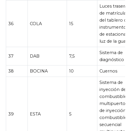
Luces traseras,
de matrícula, l
del tablero de
36
COLA
15
instrumentos, 
de estacionam
luz de la guant
Sistema de
37
DAB
7,5
diagnóstico a 
38
BOCINA
10
Cuernos
Sistema de
inyección de
combustible
multipuerto/s
de inyección d
39
ESTA
5
combustible
secuencial