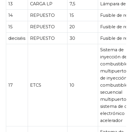
13
CARGA LP
7,5
Lámpara de ca
14
REPUESTO
15
Fusible de rep
15
REPUESTO
20
Fusible de rep
dieciséis
REPUESTO
30
Fusible de rep
Sistema de
inyección de
combustible
multipuerto/s
de inyección d
17
ETCS
10
combustible
secuencial
multipuerto,
sistema de con
electrónico de
acelerador
Sistema de