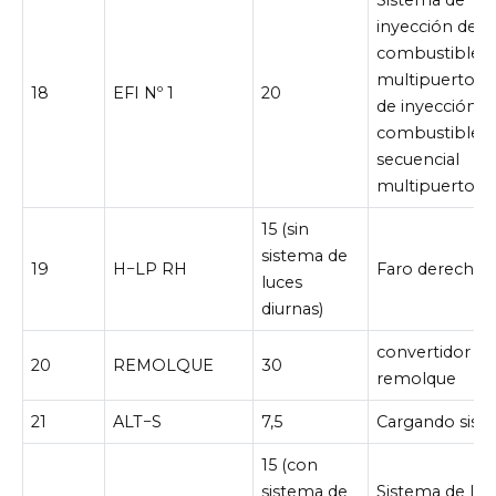
inyección de
combustible
multipuerto/s
18
EFI Nº 1
20
de inyección d
combustible
secuencial
multipuerto
15 (sin
sistema de
19
H−LP RH
Faro derecho
luces
diurnas)
convertidor de
20
REMOLQUE
30
remolque
21
ALT−S
7,5
Cargando sist
15 (con
sistema de
Sistema de luc