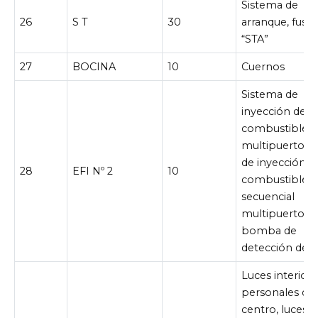
Sistema de
26
S T
30
arranque, fusib
“STA”
27
BOCINA
10
Cuernos
Sistema de
inyección de
combustible
multipuerto/s
de inyección d
28
EFI Nº 2
10
combustible
secuencial
multipuerto,
bomba de
detección de f
Luces interiore
personales del
centro, luces