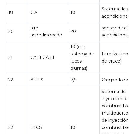
Sistema de air
19
C.A
10
acondicionado
aire
sensor de aire
20
20
acondicionado
acondicionado
10 (con
sistema de
Faro izquierdo 
21
CABEZA LL
luces
de cruce)
diurnas)
22
ALT–S
7,5
Cargando sist
Sistema de
inyección de
combustible
multipuerto/s
de inyección d
23
ETCS
10
combustible