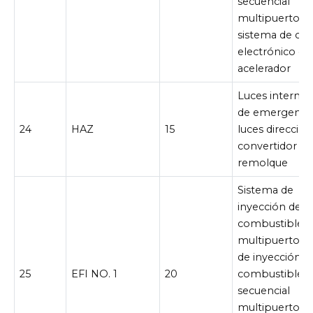
secuencial
multipuerto,
sistema de con
electrónico de
acelerador
Luces intermit
de emergencia
24
HAZ
15
luces direccion
convertidor de
remolque
Sistema de
inyección de
combustible
multipuerto/s
de inyección d
25
EFI NO. 1
20
combustible
secuencial
multipuerto,