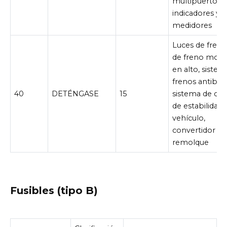
multipuerto,
indicadores y
medidores
Luces de freno,
de freno mon
en alto, sistem
frenos antiblo
40
DETÉNGASE
15
sistema de con
de estabilidad 
vehículo,
convertidor de
remolque
Fusibles (tipo B)