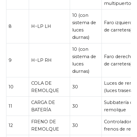
multipuerto
10 (con
sistema de
Faro izquierdo 
8
H−LP LH
luces
de carretera)
diurnas)
10 (con
sistema de
Faro derecho (
9
H−LP RH
luces
de carretera)
diurnas)
COLA DE
Luces de remo
10
30
REMOLQUE
(luces traseras)
CARGA DE
Subbatería de
11
30
BATERÍA
remolque
FRENO DE
Controlador d
12
30
REMOLQUE
frenos de rem