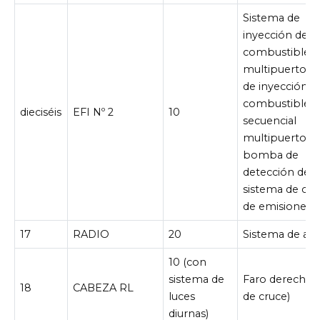
Sistema de
inyección de
combustible
multipuerto/s
de inyección d
combustible
dieciséis
EFI Nº 2
10
secuencial
multipuerto,
bomba de
detección de f
sistema de con
de emisiones
17
RADIO
20
Sistema de aud
10 (con
sistema de
Faro derecho (
18
CABEZA RL
luces
de cruce)
diurnas)