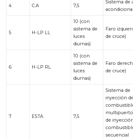
Sistema de air
4
C.A
7,5
acondicionado
10 (con
sistema de
Faro izquierdo 
5
H-LP LL
luces
de cruce)
diurnas)
10 (con
sistema de
Faro derecho (
6
H-LP RL
luces
de cruce)
diurnas)
Sistema de
inyección de
combustible
multipuerto/s
7
ESTA
7,5
de inyección d
combustible
secuencial