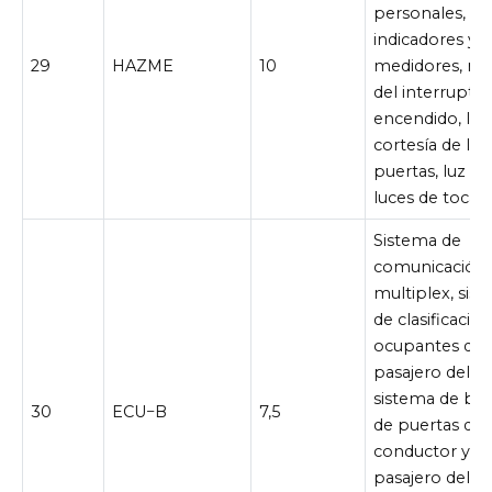
personales,
indicadores y
29
HAZME
10
medidores, relo
del interrupto
encendido, luc
cortesía de las
puertas, luz de
luces de tocad
Sistema de
comunicación
multiplex, sis
de clasificació
ocupantes del
pasajero delan
sistema de bl
30
ECU−B
7,5
de puertas del
conductor y de
pasajero delan