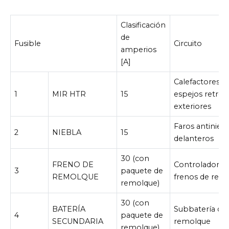
Clasificación
de
Fusible
Circuito
amperios
[A]
Calefactores d
1
MIR HTR
15
espejos retrov
exteriores
Faros antinieb
2
NIEBLA
15
delanteros
30 (con
FRENO DE
Controlador d
3
paquete de
REMOLQUE
frenos de rem
remolque)
30 (con
BATERÍA
Subbatería de
4
paquete de
SECUNDARIA
remolque
remolque)