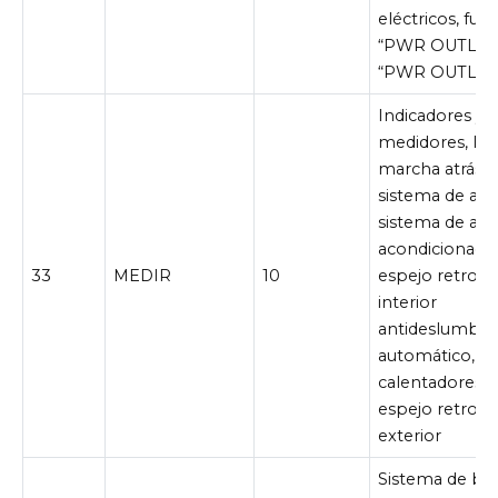
eléctricos, fusi
“PWR OUTLET 
“PWR OUTLET
Indicadores y
medidores, luc
marcha atrás,
sistema de arr
sistema de air
acondicionado
33
MEDIR
10
espejo retrovi
interior
antideslumbra
automático,
calentadores 
espejo retrovi
exterior
Sistema de bol