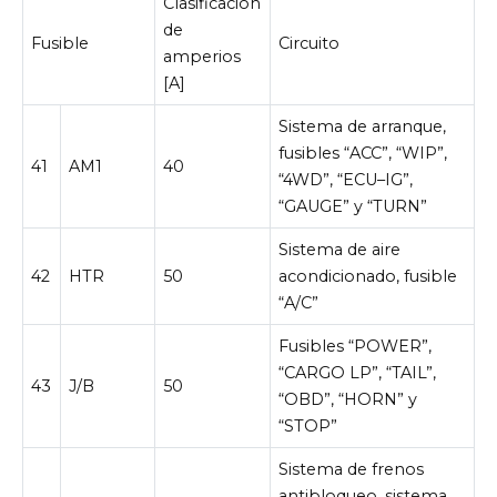
Clasificación
de
Fusible
Circuito
amperios
[A]
Sistema de arranque,
fusibles “ACC”, “WIP”,
41
AM1
40
“4WD”, “ECU–IG”,
“GAUGE” y “TURN”
Sistema de aire
42
HTR
50
acondicionado, fusible
“A/C”
Fusibles “POWER”,
“CARGO LP”, “TAIL”,
43
J/B
50
“OBD”, “HORN” y
“STOP”
Sistema de frenos
antibloqueo, sistema