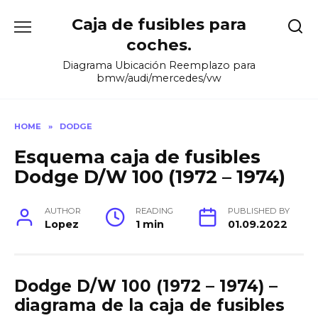
Skip
Caja de fusibles para
to
content
coches.
Diagrama Ubicación Reemplazo para
bmw/audi/mercedes/vw
HOME
»
DODGE
Esquema caja de fusibles
Dodge D/W 100 (1972 – 1974)
AUTHOR
READING
PUBLISHED BY
Lopez
1 min
01.09.2022
Dodge D/W 100 (1972 – 1974) –
diagrama de la caja de fusibles