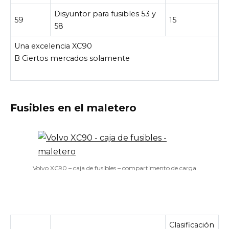
Disyuntor para fusibles 53 y
59
15
58
Una excelencia XC90
B Ciertos mercados solamente
Fusibles en el maletero
Volvo XC90 – caja de fusibles – compartimento de carga
Clasificación