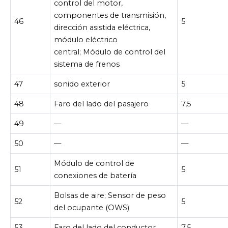
control del motor,
componentes de transmisión,
46
5
dirección asistida eléctrica,
módulo eléctrico
central; Módulo de control del
sistema de frenos
47
sonido exterior
5
48
Faro del lado del pasajero
7,5
49
—
—
50
—
—
Módulo de control de
51
5
conexiones de batería
Bolsas de aire; Sensor de peso
52
5
del ocupante (OWS)
53
Faro del lado del conductor
7,5