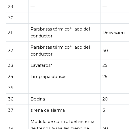
29
—
—
30
—
—
Parabrisas térmico*, lado del
31
Derivación
conductor
Parabrisas térmico*, lado del
32
40
conductor
33
Lavafaros*
25
34
Limpiaparabrisas
25
35
—
—
36
Bocina
20
37
sirena de alarma
5
Módulo de control del sistema
38
de frenos (válvulas, freno de
40