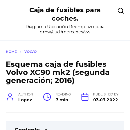
Skip
Caja de fusibles para
to
content
coches.
Diagrama Ubicación Reemplazo para
bmw/audi/mercedes/vw
HOME
»
VOLVO
Esquema caja de fusibles
Volvo XC90 mk2 (segunda
generación; 2016)
AUTHOR
READING
PUBLISHED BY
Lopez
7 min
03.07.2022
Contents