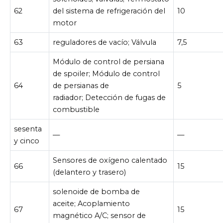
62
del sistema de refrigeración del
10
motor
63
reguladores de vacío; Válvula
7,5
Módulo de control de persiana
de spoiler; Módulo de control
64
de persianas de
5
radiador; Detección de fugas de
combustible
sesenta
—
—
y cinco
Sensores de oxígeno calentado
66
15
(delantero y trasero)
solenoide de bomba de
aceite; Acoplamiento
67
15
magnético A/C; sensor de