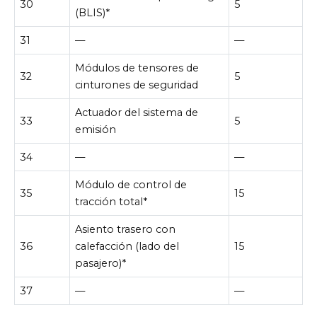
30
5
(BLIS)*
31
—
—
Módulos de tensores de
32
5
cinturones de seguridad
Actuador del sistema de
33
5
emisión
34
—
—
Módulo de control de
35
15
tracción total*
Asiento trasero con
36
calefacción (lado del
15
pasajero)*
37
—
—