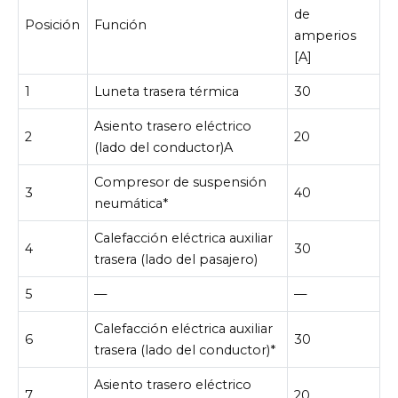
de
Posición
Función
amperios
[A]
1
Luneta trasera térmica
30
Asiento trasero eléctrico
2
20
(lado del conductor)A
Compresor de suspensión
3
40
neumática*
Calefacción eléctrica auxiliar
4
30
trasera (lado del pasajero)
5
—
—
Calefacción eléctrica auxiliar
6
30
trasera (lado del conductor)*
Asiento trasero eléctrico
7
20