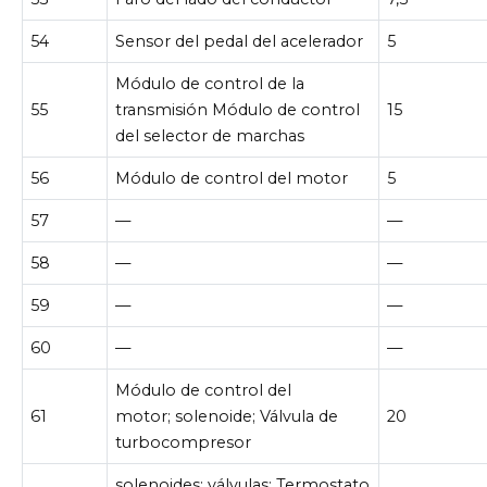
54
Sensor del pedal del acelerador
5
Módulo de control de la
55
transmisión Módulo de control
15
del selector de marchas
56
Módulo de control del motor
5
57
—
—
58
—
—
59
—
—
60
—
—
Módulo de control del
61
motor; solenoide; Válvula de
20
turbocompresor
solenoides; válvulas; Termostato