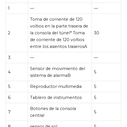
1
—
—
Toma de corriente de 120
voltios en la parte trasera de
2
la consola del túnel* Toma
30
de corriente de 120 voltios
entre los asientos traserosA
3
—
—
Sensor de movimiento del
4
5
sistema de alarmaB
5
Reproductor multimedia
5
6
Tablero de instrumentos
5
Botones de la consola
7
5
central
8
sensor de sol
5