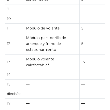
9
—
—
10
—
—
11
Módulo de volante
5
Módulo para perilla de
12
arranque y freno de
5
estacionamiento
Módulo volante
13
15
calefactable*
14
—
—
15
—
—
dieciséis
—
—
17
—
—