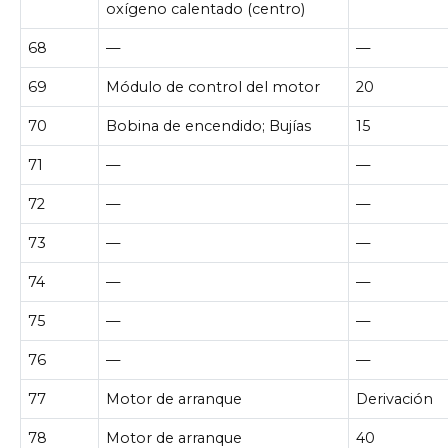
oxígeno calentado (centro)
68
—
—
69
Módulo de control del motor
20
70
Bobina de encendido; Bujías
15
71
—
—
72
—
—
73
—
—
74
—
—
75
—
—
76
—
—
77
Motor de arranque
Derivación
78
Motor de arranque
40