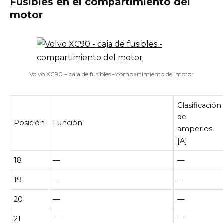
Fusibles en el compartimiento del
motor
Volvo XC90 – caja de fusibles – compartimiento del motor
Clasificación
de
Posición
Función
amperios
[A]
18
—
—
19
–
–
20
—
—
21
—
—