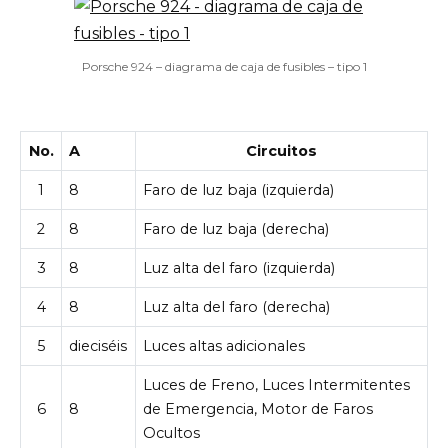
Porsche 924 – diagrama de caja de fusibles – tipo 1
No.
A
Circuitos
1
8
Faro de luz baja (izquierda)
2
8
Faro de luz baja (derecha)
3
8
Luz alta del faro (izquierda)
4
8
Luz alta del faro (derecha)
5
dieciséis
Luces altas adicionales
Luces de Freno, Luces Intermitentes
6
8
de Emergencia, Motor de Faros
Ocultos