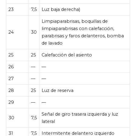
23
7,5
Luz baja derecha)
Limpiaparabrisas, boquillas de
limpiaparabrisas con calefacción,
24
30
parabrisas y faros delanteros, bomba
de lavado
25
25
Calefacción del asiento
26
—
—
27
—
—
28
25
Luz de reserva
29
—
—
Señal de giro trasera izquierda y luz
30
7,5
lateral
31
7,5
Intermitente delantero izquierdo