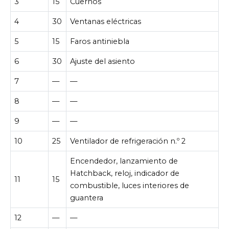
3
15
Cuernos
4
30
Ventanas eléctricas
5
15
Faros antiniebla
6
30
Ajuste del asiento
7
—
—
8
—
—
9
—
—
10
25
Ventilador de refrigeración n.º 2
Encendedor, lanzamiento de
Hatchback, reloj, indicador de
11
15
combustible, luces interiores de
guantera
12
—
—