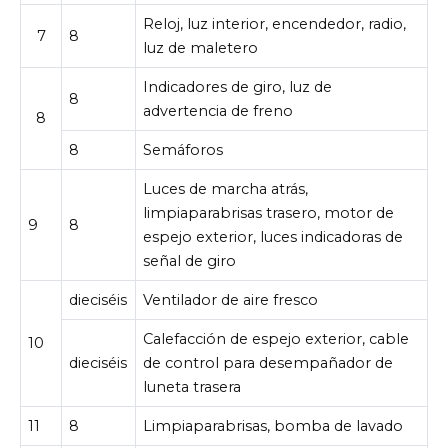
Reloj, luz interior, encendedor, radio,
7
8
luz de maletero
Indicadores de giro, luz de
8
advertencia de freno
8
8
Semáforos
Luces de marcha atrás,
limpiaparabrisas trasero, motor de
9
8
espejo exterior, luces indicadoras de
señal de giro
dieciséis
Ventilador de aire fresco
Calefacción de espejo exterior, cable
10
dieciséis
de control para desempañador de
luneta trasera
11
8
Limpiaparabrisas, bomba de lavado