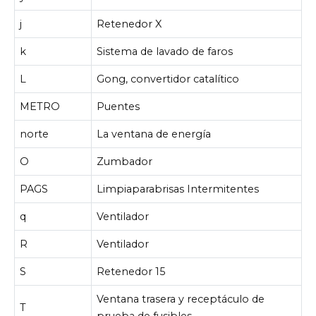
j
Retenedor X
k
Sistema de lavado de faros
L
Gong, convertidor catalítico
METRO
Puentes
norte
La ventana de energía
O
Zumbador
PAGS
Limpiaparabrisas Intermitentes
q
Ventilador
R
Ventilador
S
Retenedor 15
Ventana trasera y receptáculo de
T
prueba de fusibles