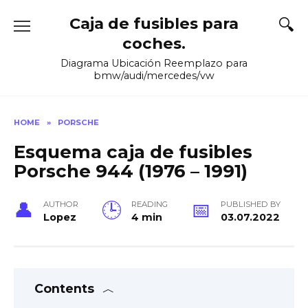
Skip
Caja de fusibles para
to
content
coches.
Diagrama Ubicación Reemplazo para
bmw/audi/mercedes/vw
HOME
»
PORSCHE
Esquema caja de fusibles
Porsche 944 (1976 – 1991)
AUTHOR
READING
PUBLISHED BY
Lopez
4 min
03.07.2022
Contents