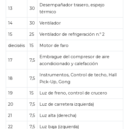
Desempañador trasero, espejo
13
30
térmico
14
30
Ventilador
15
25
Ventilador de refrigeración n.º 2
dieciséis
15
Motor de faro
Embrague del compresor de aire
17
7,5
acondicionado y calefacción
Instrumentos, Control de techo, Hall
18
7,5
Pick-Up, Gong
19
15
Luz de freno, control de crucero
20
7,5
Luz de carretera izquierda)
21
7,5
Luz alta (derecha)
22
7,5
Luz baja (izquierda)