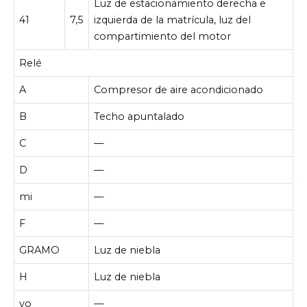
Luz de estacionamiento derecha e
41
7,5
izquierda de la matrícula, luz del
compartimiento del motor
Relé
A
Compresor de aire acondicionado
B
Techo apuntalado
C
—
D
—
mi
—
F
—
GRAMO
Luz de niebla
H
Luz de niebla
yo
—