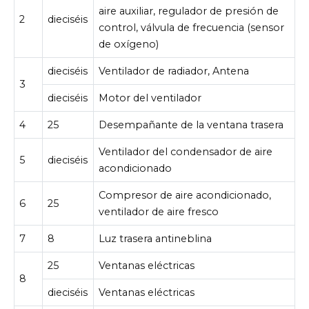
aire auxiliar, regulador de presión de
2
dieciséis
control, válvula de frecuencia (sensor
de oxígeno)
dieciséis
Ventilador de radiador, Antena
3
dieciséis
Motor del ventilador
4
25
Desempañante de la ventana trasera
Ventilador del condensador de aire
5
dieciséis
acondicionado
Compresor de aire acondicionado,
6
25
ventilador de aire fresco
7
8
Luz trasera antineblina
25
Ventanas eléctricas
8
dieciséis
Ventanas eléctricas