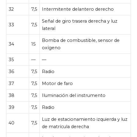
32
7,5
Intermitente delantero derecho
Señal de giro trasera derecha y luz
33
7,5
lateral
Bomba de combustible, sensor de
34
15
oxígeno
35
—
—
36
7,5
Radio
37
7,5
Motor de faro
38
7,5
Iluminación del instrumento
39
7,5
Radio
Luz de estacionamiento izquierda y luz
40
7,5
de matrícula derecha