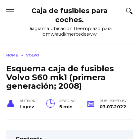
Skip
Caja de fusibles para
to
content
coches.
Diagrama Ubicación Reemplazo para
bmw/audi/mercedes/vw
HOME
»
VOLVO
Esquema caja de fusibles
Volvo S60 mk1 (primera
generación; 2008)
AUTHOR
READING
PUBLISHED BY
Lopez
5 min
03.07.2022
Contents