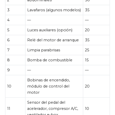
3
Lavafaros (algunos modelos)
35
4
—
—
5
Luces auxiliares (opción)
20
6
Relé del motor de arranque
35
7
Limpia parabrisas
25
8
Bomba de combustible
15
9
—
—
Bobinas de encendido,
10
módulo de control del
20
motor
Sensor del pedal del
11
acelerador, compresor A/C,
10
ventilador e-box