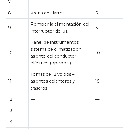
7
—
—
8
sirena de alarma
5
Romper la alimentación del
9
5
interruptor de luz
Panel de instrumentos,
sistema de climatización,
10
10
asiento del conductor
eléctrico (opcional)
Tomas de 12 voltios –
11
asientos delanteros y
15
traseros
12
—
—
13
—
—
14
—
—