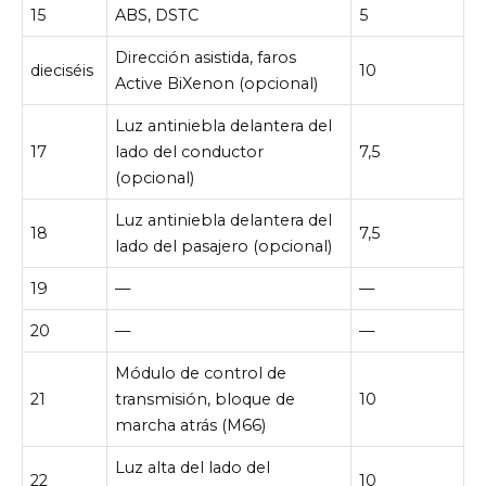
15
ABS, DSTC
5
Dirección asistida, faros
dieciséis
10
Active BiXenon (opcional)
Luz antiniebla delantera del
17
lado del conductor
7,5
(opcional)
Luz antiniebla delantera del
18
7,5
lado del pasajero (opcional)
19
—
—
20
—
—
Módulo de control de
21
transmisión, bloque de
10
marcha atrás (M66)
Luz alta del lado del
22
10