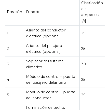
Clasificación
de
Posición
Función
amperios
[A]
Asiento del conductor
1
25
eléctrico (opcional)
Asiento del pasajero
2
25
eléctrico (opcional)
Soplador del sistema
3
30
climático
Módulo de control – puerta
4
25
del pasajero delantero
Módulo de control – puerta
5
25
del conductor
Iluminación de techo,