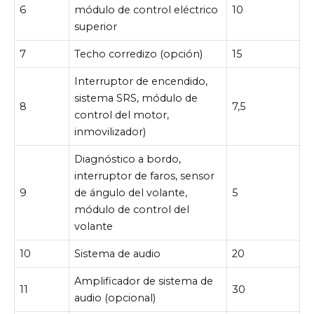
6
módulo de control eléctrico
10
superior
7
Techo corredizo (opción)
15
Interruptor de encendido,
sistema SRS, módulo de
8
7,5
control del motor,
inmovilizador)
Diagnóstico a bordo,
interruptor de faros, sensor
9
de ángulo del volante,
5
módulo de control del
volante
10
Sistema de audio
20
Amplificador de sistema de
11
30
audio (opcional)