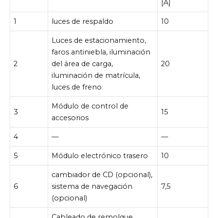
[A]
1
luces de respaldo
10
Luces de estacionamiento,
faros antiniebla, iluminación
2
del área de carga,
20
iluminación de matrícula,
luces de freno
Módulo de control de
3
15
accesorios
4
—
—
5
Módulo electrónico trasero
10
cambiador de CD (opcional),
6
sistema de navegación
7,5
(opcional)
Cableado de remolque