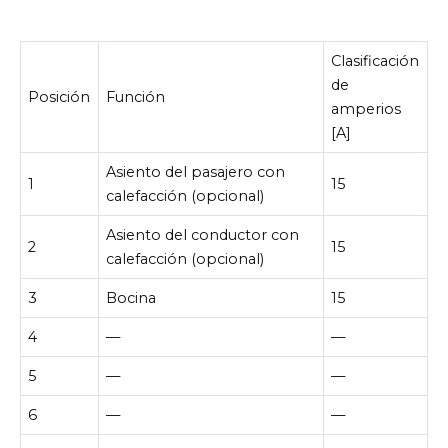
Clasificación
de
Posición
Función
amperios
[A]
Asiento del pasajero con
1
15
calefacción (opcional)
Asiento del conductor con
2
15
calefacción (opcional)
3
Bocina
15
4
—
—
5
—
—
6
—
—